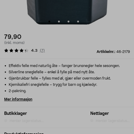
79,90
(inkl. moms)
4.3
(
7
)
Artikkelnr.:
46-2179
Effektiv felle med naturlig åte – fanger brunsnegler hele sesongen.
Silverline sneglefelle – enkel å fylle på med nytt åte.
Gjenbrukbar felle – fylles med øl, gjær eller overmoden frukt.
Kjemikaliefri sneglefelle – trygg for barn og kjæledyr.
2-pakning.
Mer informasjon
Butikklager
Nettlager
Henter lagerstatus...
Henter lagerstatus...