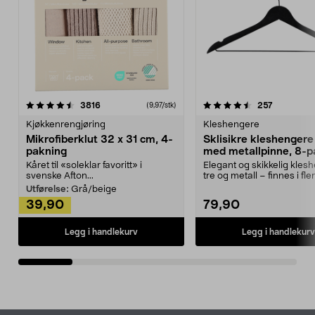
4.5av 5 stjerner
anmeldelser
4.5av 5 stjerner
anmeldels
3816
257
(9,97/stk)
Kjøkkenrengjøring
Kleshengere
Mikrofiberklut 32 x 31 cm, 4-
Sklisikre kleshengere 
pakning
med metallpinne, 8-p
Kåret til «soleklar favoritt» i
Elegant og skikkelig kles
svenske Afton...
tre og metall – finnes i fle
Kleshe...
Utførelse:
Grå/beige
39,90
79,90
Legg i handlekurv
Legg i handlekurv