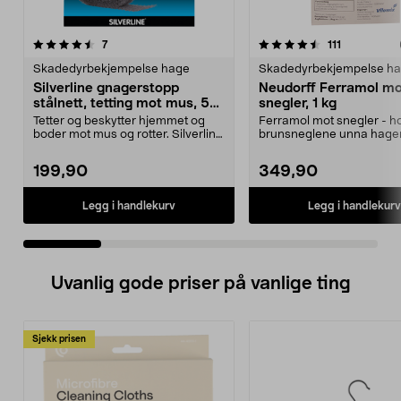
4.5 av 5 stjerner
anmeldelser
4.5 av 5 stjerner
anmeldelse
7
111
Skadedyrbekjempelse hage
Skadedyrbekjempelse h
Silverline gnagerstopp
Neudorff Ferramol m
stålnett, tetting mot mus, 5
snegler, 1 kg
cm x 10 m
Tetter og beskytter hjemmet og
Ferramol mot snegler - h
boder mot mus og rotter. Silverline
brunsneglene unna hage
gnagerstopp –...
Skader ikke mennesker og 
199,90
349,90
Legg i handlekurv
Legg i handlekurv
Uvanlig gode priser på vanlige ting
Sjekk prisen