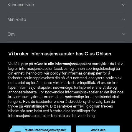
Bunntekst
Kundeservice
Min konto
Om
Aktuelt
Vi bruker informasjonskapsler hos Clas Ohlson
Våre selskaper
Ved å trykke på
«Godta alle informasjonskapsler»
samtykker du i at vi
lagrer informasjonskapsler (cookies) og annen sporingsteknologi på
din enhet i henhold til vår
policy for informasjonskapsler
for å
Finn din butikk
forbedre brukeropplevelsen din på vårt nettsted, analysere bruken av
nettstedet og for å tilpasse våre markedsføringstiltak. Vi bruker fire
typer informasjonskapsler: nødvendige, funksjonelle, analytiske og
annonserelaterte. For nødvendige informasjonskapsler er det ikke noe
SE
NO
FI
krav om samtykke, ettersom de er nødvendige for at nettstedet skal
fungere. Hvis du istedenfor ønsker å skreddersy dine valg, kan du
trykke på
«Innstillinger»
. Ditt samtykke er frivillig og kan trekkes
tilbake når som helst ved å endre dine innstillinger for
informasjonskapsler eller kontakte oss for veiledning.
Godta alle informasjonskapsler
Avvis alle
Privacy statement
Medlemsvilkår
Kjøpsvilkår
For bedrifter