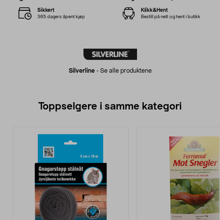
Sikkert
Klikk&Hent
365 dagers åpent kjøp
Bestill på nett og hent i butikk
Silverline
-
Se alle produktene
Toppselgere i samme kategori