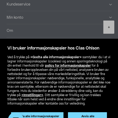
Bunntekst
Kundeservice
Min konto
Product
+
quantity
Om
Aktuelt
Vi bruker informasjonskapsler hos Clas Ohlson
Våre selskaper
Ved å trykke på
«Godta alle informasjonskapsler»
samtykker du i at vi
lagrer informasjonskapsler (cookies) og annen sporingsteknologi på
din enhet i henhold til vår
policy for informasjonskapsler
for å
Finn din butikk
forbedre brukeropplevelsen din på vårt nettsted, analysere bruken av
nettstedet og for å tilpasse våre markedsføringstiltak. Vi bruker fire
typer informasjonskapsler: nødvendige, funksjonelle, analytiske og
annonserelaterte. For nødvendige informasjonskapsler er det ikke noe
SE
NO
FI
krav om samtykke, ettersom de er nødvendige for at nettstedet skal
fungere. Hvis du istedenfor ønsker å skreddersy dine valg, kan du
trykke på
«Innstillinger»
. Ditt samtykke er frivillig og kan trekkes
tilbake når som helst ved å endre dine innstillinger for
informasjonskapsler eller kontakte oss for veiledning.
Godta alle informasjonskapsler
Avvis alle
Privacy statement
Medlemsvilkår
Kjøpsvilkår
For bedrifter