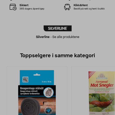
Sikkert
Klikk&Hent
365 dagers åpent kjøp
Bestill på nett og hent i butikk
Silverline
-
Se alle produktene
Toppselgere i samme kategori