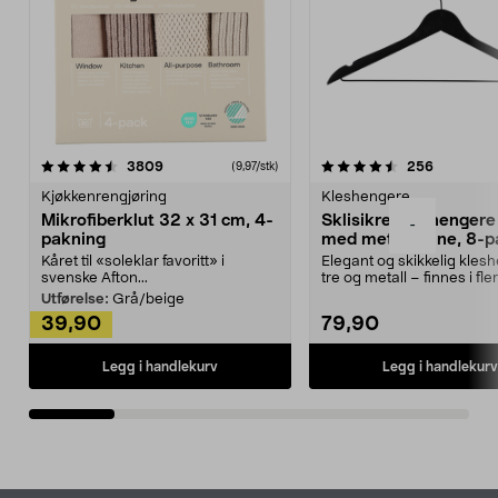
4.5av 5 stjerner
anmeldelser
4.5av 5 stjerner
anmeldels
3809
256
(9,97/stk)
Kjøkkenrengjøring
Kleshengere
Mikrofiberklut 32 x 31 cm, 4-
Sklisikre kleshengere 
-
pakning
med metallpinne, 8-p
Kåret til «soleklar favoritt» i
Elegant og skikkelig kles
svenske Afton...
tre og metall – finnes i fle
Kleshe...
Utførelse:
Grå/beige
39,90
79,90
Legg i handlekurv
Legg i handlekurv