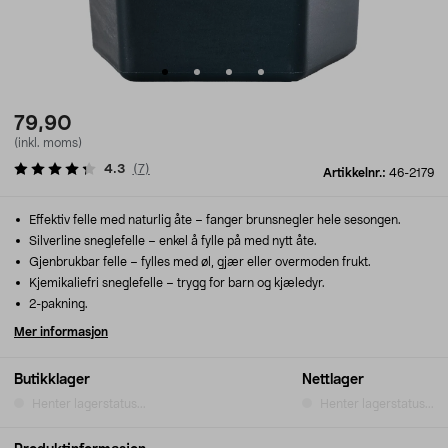
79,90
(inkl. moms)
4.3
(
7
)
Artikkelnr.:
46-2179
Effektiv felle med naturlig åte – fanger brunsnegler hele sesongen.
Silverline sneglefelle – enkel å fylle på med nytt åte.
Gjenbrukbar felle – fylles med øl, gjær eller overmoden frukt.
Kjemikaliefri sneglefelle – trygg for barn og kjæledyr.
2-pakning.
Mer informasjon
Butikklager
Nettlager
Henter lagerstatus...
Henter lagerstatus...