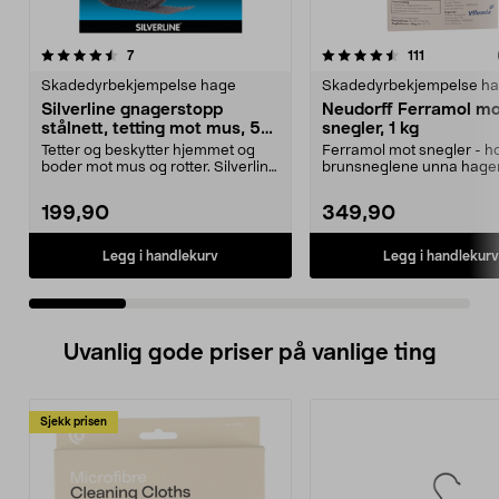
4.5 av 5 stjerner
anmeldelser
4.5 av 5 stjerner
anmeldelse
7
111
Skadedyrbekjempelse hage
Skadedyrbekjempelse h
Silverline gnagerstopp
Neudorff Ferramol m
stålnett, tetting mot mus, 5
snegler, 1 kg
cm x 10 m
Tetter og beskytter hjemmet og
Ferramol mot snegler - h
boder mot mus og rotter. Silverline
brunsneglene unna hage
gnagerstopp –...
Skader ikke mennesker og 
199,90
349,90
Legg i handlekurv
Legg i handlekurv
Uvanlig gode priser på vanlige ting
Sjekk prisen