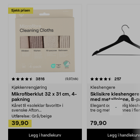
Sjekk prisen
4.5av 5 stjerner
anmeldelser
4.5av 5 stjerner
anmeldels
3816
257
(9,97/stk)
Kjøkkenrengjøring
Kleshengere
Mikrofiberklut 32 x 31 cm, 4-
Sklisikre kleshengere 
pakning
med metallpinne, 8-p
Kåret til «soleklar favoritt» i
Elegant og skikkelig kles
-
svenske Afton...
tre og metall – finnes i fle
Kleshe...
Utførelse:
Grå/beige
39,90
79,90
Legg i handlekurv
Legg i handlekurv