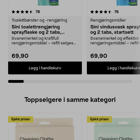
4.5av 5 stjerner
anmeldelser
4.5av 5 stjerner
anmeldelse
78
76
Toalettbørster og -rengjøring
Rengjøringsmidler
Sini toalettrengjøring
Sini vindusvask spray
sprayflaske og 2 tabs,
og 2 tabs, startsett
startsett
Svanemerket og kraftfull
Svanemerket og effektivt
rengjøringsmiddel – refill selges
rengjøringsmiddel – refill
separat. Sini startpa...
separat. Sini startpa...
69,90
69,90
Legg i handlekurv
Legg i handlekurv
Toppselgere i samme kategori
Sjekk prisen
Sjekk prisen