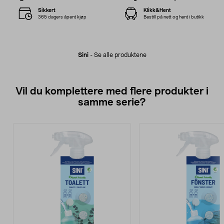
Sikkert
Klikk&Hent
365 dagers åpent kjøp
Bestill på nett og hent i butikk
Sini
-
Se alle produktene
Vil du komplettere med flere produkter i
samme serie?