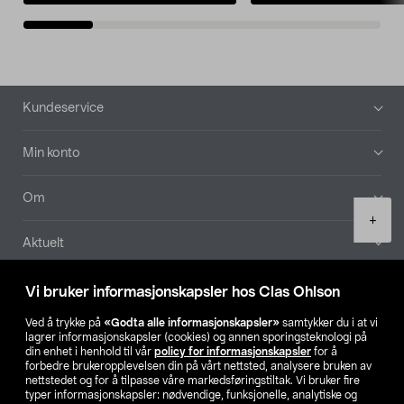
Bunntekst
Kundeservice
Min konto
Om
Product
+
quantity
Aktuelt
Våre selskaper
Vi bruker informasjonskapsler hos Clas Ohlson
Ved å trykke på
«Godta alle informasjonskapsler»
samtykker du i at vi
Finn din butikk
lagrer informasjonskapsler (cookies) og annen sporingsteknologi på
din enhet i henhold til vår
policy for informasjonskapsler
for å
forbedre brukeropplevelsen din på vårt nettsted, analysere bruken av
SE
NO
FI
nettstedet og for å tilpasse våre markedsføringstiltak. Vi bruker fire
typer informasjonskapsler: nødvendige, funksjonelle, analytiske og