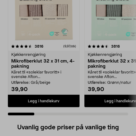
4.5 av 5 stjerner
anmeldelser
4.0 av 5 stjerner
anmeldel
3816
3816
(9,97/stk)
Kjøkkenrengjøring
Kjøkkenrengjøring
Mikrofiberklut 32 x 31 cm, 4-
Mikrofiberklut 32 x 31
pakning
pakning
Kåret til «soleklar favoritt» i
Kåret til «soleklar favoritt»
svenske Afton...
svenske Afton...
Utførelse:
Grå/beige
Utførelse:
Grønn/natur
39,90
39,90
Legg i handlekurv
Legg i handlekurv
Uvanlig gode priser på vanlige ting