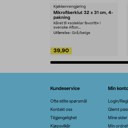
Kjøkkenrengjøring
Mikrofiberklut 32 x 31 cm, 4-
pakning
Kåret til «soleklar favoritt» i
svenske Afton...
Utførelse:
Grå/beige
39,90
Legg i handlekurv
Bunntekst
Kundeservice
Min kont
Ofte stilte spørsmål
Login/Regi
Kontakt oss
Glemt pas
Tilgjengelighet
Mine sider
Kjøpsvilkår
Min ordreh