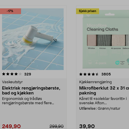
-17%
Sjekk prisen
4.5 av 5 stjerner
anmeldelser
4.5 av 5 stjerner
anmeldels
329
3805
Vaskeutstyr
Kjøkkenrengjøring
Elektrisk rengjøringsbørste,
Mikrofiberklut 32 x 31 c
bad og kjøkken
pakning
Ergonomisk og trådløs
Kåret til «soleklar favoritt» i
rengjøringsbørste med flere
svenske Afton...
utskiftbare hoder. Batteridrev...
Utførelse:
Grønn/natur
249,90
39,90
299,90