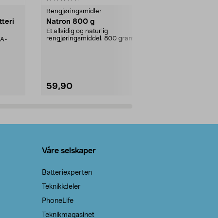
Rengjøringsmidler
Levende lys
tteri
Natron 800 g
Telys steari
prosent ste
Et allsidig og naturlig
rengjøringsmiddel. 800 gram
AA-
100 % stearin
natron – til rengjøring både...
råvarer. Produ
brenner med e
59,90
69,90
Legg i handlekurv
Legg 
Våre selskaper
Batteriexperten
Teknikkdeler
PhoneLife
Teknikmagasinet