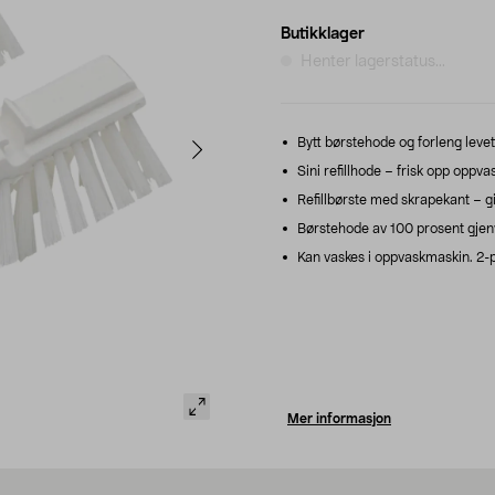
Butikklager
Henter lagerstatus...
Bytt børstehode og forleng leveti
Sini refillhode – frisk opp oppv
Refillbørste med skrapekant – gi
Børstehode av 100 prosent gjen
Kan vaskes i oppvaskmaskin. 2-p
Mer informasjon