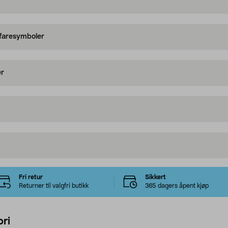
 faresymboler
er
Fri retur
Sikkert
Returner til valgfri butikk
365 dagers åpent kjøp
ri