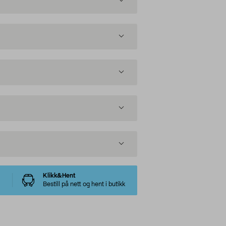
Klikk&Hent
Bestill på nett og hent i butikk