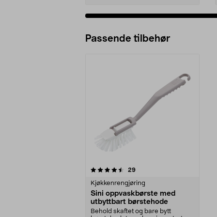
Passende tilbehør
5av 5 stjerner
anmeldelser
29
Kjøkkenrengjøring
Sini oppvaskbørste med
utbyttbart børstehode
Behold skaftet og bare bytt