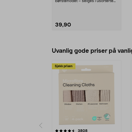
børstehodet – selges i usorterte
farger. Sini oppvas...
39,90
Legg i handlekurv
Uvanlig gode priser på vanli
Sjekk prisen
5av 5 stjerner
4.5av 5 stjerner
anmeldelser
3808