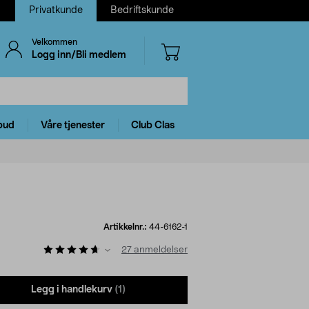
Privatkunde
Bedriftskunde
Velkommen
Logg inn/Bli medlem
bud
Våre tjenester
Club Clas
Artikkelnr.:
44-6162-1
27
anmeldelser
Legg i handlekurv
(1)