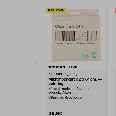
Sjekk prisen
5 av 5 stjerner
4.0 av 5 stjerner
anmeldelser
3805
Kjøkkenrengjøring
Mikrofiberklut 32 x 31 cm, 4-
pakning
Kåret til «soleklar favoritt» i
svenske Afton...
Utførelse:
Grå/beige
39,90