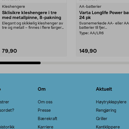
Kleshengere
AA-batterier
Sklisikre kleshengere i tre
Varta Longlife Power ba
med metallpinne, 8-pakning
24 pk
Elegant og skikkelig kleshenger av
Svanemerkede AA- eller A
tre og metall – finnes i flere farger.
batterier til fjer...
Kleshe...
Type:
AA/LR6
79,90
149,90
Legg i handlekurv
Legg i handlekurv
o
Om
Aktuelt
strer
Om oss
Høytrykkspylere
sordet?
Presse
Rengjøring
Bærekraft
Griller
istorikk
Karriere
Kantklippere