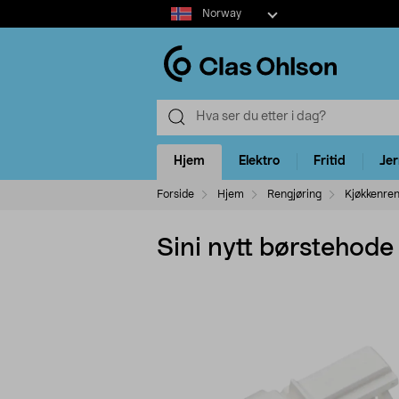
Select
Norway
market
Hjem
Elektro
Fritid
Je
Forside
Hjem
Rengjøring
Kjøkkenren
Sini nytt børstehode