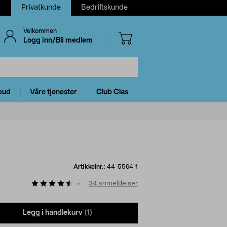
Privatkunde
Bedriftskunde
Velkommen
Logg inn/Bli medlem
bud
Våre tjenester
Club Clas
Artikkelnr.:
44-5564-1
34
anmeldelser
Legg i handlekurv
(1)