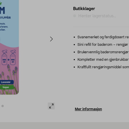
Butikklager
Henter lagerstatus...
Svanemerket og ferdigdosert reng
Sini refill for baderom – rengjø
Brukervennlig baderomsrengjøring
Kompletter med en gjenbrukbar S
Kraftfullt rengjøringsmiddel som 
Mer informasjon