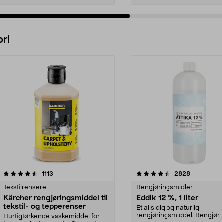
Legg i handlekurv
Legg i handlekurv
ri
4.5 av 5 stjerner
anmeldelser
4.5 av 5 stjerner
anmeldelse
1113
2828
Tekstilrensere
Rengjøringsmidler
Kärcher rengjøringsmiddel til
Eddik 12 %, 1 liter
tekstil- og tepperenser
Et allsidig og naturlig
rengjøringsmiddel. Rengjør, 
Hurtigtørkende vaskemiddel for