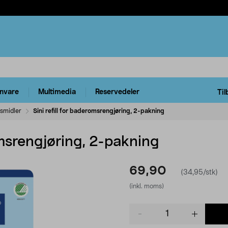
rnvare
Multimedia
Reservedeler
Til
smidler
Sini refill for baderomsrengjøring, 2-pakning
romsrengjøring, 2-pakning
69,90
(34,95/stk)
(inkl. moms)
Product
quantity