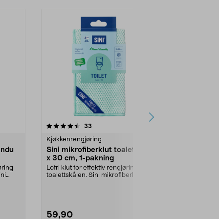
4.5av 5 stjerner
anmeldelser
4.5
33
5
Kjøkkenrengjøring
Kjøkkenrengj
vindu
Sini mikrofiberklut toalett 30
Sini mikrof
x 30 cm, 1-pakning
x 30 cm, 1-
øring
Lofri klut for effektiv rengjøring av
Lofri klut for 
ni
toalettskålen. Sini mikrofiberklut
alle overflate
for toa...
mikrofiberk...
59,90
79,90