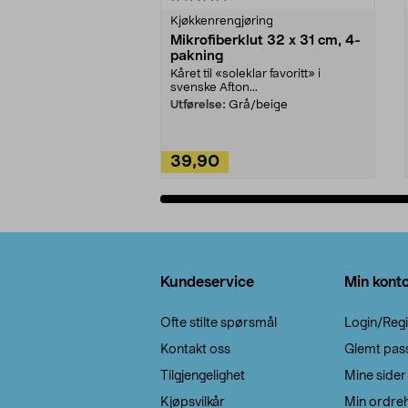
Kjøkkenrengjøring
Mikrofiberklut 32 x 31 cm, 4-
pakning
Kåret til «soleklar favoritt» i
svenske Afton...
Utførelse:
Grå/beige
39,90
Legg i handlekurv
Bunntekst
Kundeservice
Min kont
Ofte stilte spørsmål
Login/Regi
Kontakt oss
Glemt pas
Tilgjengelighet
Mine sider
Kjøpsvilkår
Min ordreh