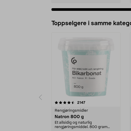
Legg i handlekurv
Toppselgere i samme katego
5 av 5 stjerner
4.5 av 5 stjerner
anmeldelser
2147
Rengjøringsmidler
Natron 800 g
Et allsidig og naturlig
rengjøringsmiddel. 800 gram