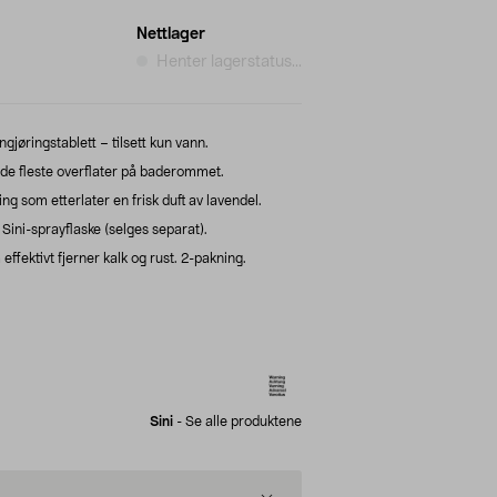
Nettlager
Henter lagerstatus...
jøringstablett – tilsett kun vann.
r de fleste overflater på baderommet.
 som etterlater en frisk duft av lavendel.
ini-sprayflaske (selges separat).
effektivt fjerner kalk og rust. 2-pakning.
Sini
-
Se alle produktene