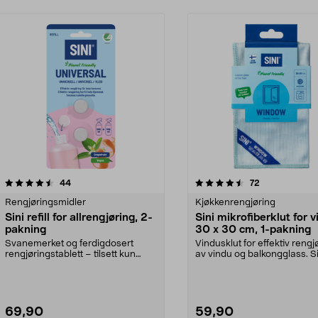
4.5av 5 stjerner
anmeldelser
4.5av 5 stjerner
anmeldelser
44
72
Rengjøringsmidler
Kjøkkenrengjøring
Sini refill for allrengjøring, 2-
Sini mikrofiberklut for 
pakning
30 x 30 cm, 1-pakning
Svanemerket og ferdigdosert
Vindusklut for effektiv rengj
rengjøringstablett – tilsett kun
av vindu og balkongglass. Si
vann. Sini refill f...
mikrofiberklut...
69,90
59,90