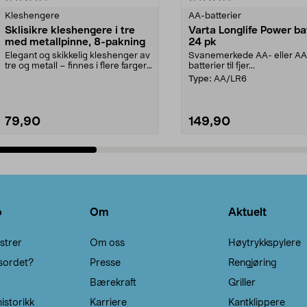
Kleshengere
AA-batterier
Sklisikre kleshengere i tre
Varta Longlife Power ba
med metallpinne, 8-pakning
24 pk
Elegant og skikkelig kleshenger av
Svanemerkede AA- eller A
tre og metall – finnes i flere farger.
batterier til fjer...
Kleshe...
Type:
AA/LR6
79,90
149,90
Legg i handlekurv
Legg i handlekurv
o
Om
Aktuelt
strer
Om oss
Høytrykkspylere
sordet?
Presse
Rengjøring
Bærekraft
Griller
istorikk
Karriere
Kantklippere