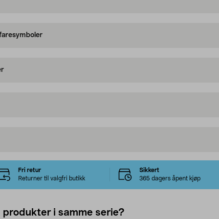
 faresymboler
er
Fri retur
Sikkert
Returner til valgfri butikk
365 dagers åpent kjøp
e produkter i samme serie?