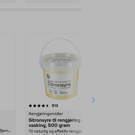
Legg i handlekurv
Legg 
-22%
r
4.5 av 5 stjerner
anmeldelser
4.5
513
3
Rengjøringsmidler
Rengjøringsm
Sitronsyre til rengjøring og
Ekotipset li
vasking, 500 gram
rengjøring, 
fjerner
Til naturlig og effektiv rengjøring
Linoljesåpe s