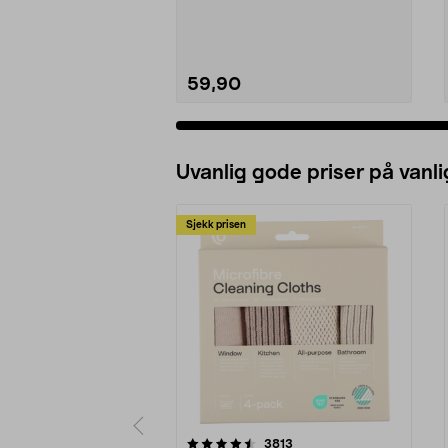
natron – til rengjøring både...
59,90
Uvanlig gode priser på vanli
Sjekk prisen
5av 5 stjerner
4.5av 5 stjerner
anmeldelser
3813