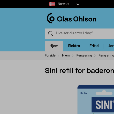
Select
Norway
market
Hjem
Elektro
Fritid
Je
Forside
Hjem
Rengjøring
Rengjøring
Sini refill for bade