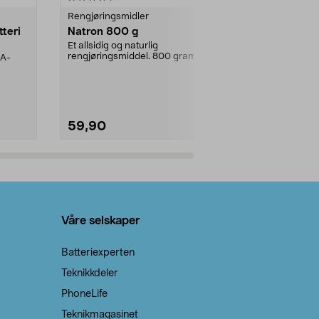
Rengjøringsmidler
Levende lys
tteri
Natron 800 g
Telys steari
prosent ste
Et allsidig og naturlig
rengjøringsmiddel. 800 gram
AA-
100 % stearin
natron – til rengjøring både...
råvarer. Produ
brenner med e
59,90
69,90
Legg i handlekurv
Legg 
Våre selskaper
Batteriexperten
Teknikkdeler
PhoneLife
Teknikmagasinet