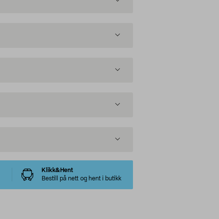
Klikk&Hent
Bestill på nett og hent i butikk