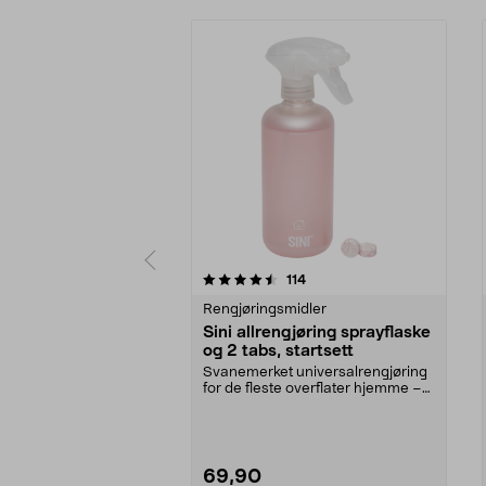
5av 5 stjerner
4.5av 5 stjerner
anmeldelser
114
Rengjøringsmidler
Sini allrengjøring sprayflaske
og 2 tabs, startsett
Svanemerket universalrengjøring
for de fleste overflater hjemme –
refill selges ...
69,90