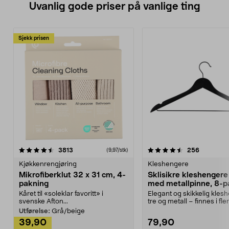
Uvanlig gode priser på vanlige ting
Sjekk prisen
4.5av 5 stjerner
anmeldelser
4.5av 5 stjerner
anmeldels
3813
256
(9,97/stk)
Kjøkkenrengjøring
Kleshengere
Mikrofiberklut 32 x 31 cm, 4-
Sklisikre kleshengere 
pakning
med metallpinne, 8-p
Kåret til «soleklar favoritt» i
Elegant og skikkelig kles
svenske Afton...
tre og metall – finnes i fle
Kleshe...
Utførelse:
Grå/beige
39,90
79,90