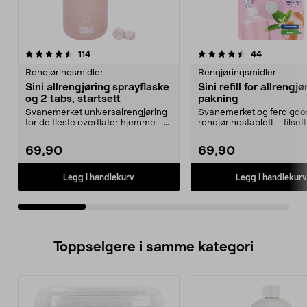
4.5av 5 stjerner
anmeldelser
4.5av 5 stjerner
anmeldelse
114
44
Rengjøringsmidler
Rengjøringsmidler
Sini allrengjøring sprayflaske
Sini refill for allrengjø
og 2 tabs, startsett
pakning
Svanemerket universalrengjøring
Svanemerket og ferdigdo
for de fleste overflater hjemme –
rengjøringstablett – tilset
refill selges ...
vann. Sini refill f...
69,90
69,90
Legg i handlekurv
Legg i handlekurv
Toppselgere i samme kategori