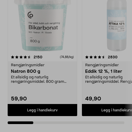
4.5 av 5 stjerner
anmeldelser
4.5 av 5 stjerner
anmelde
2150
2830
(74,88/kg)
Rengjøringsmidler
Rengjøringsmidler
Natron 800 g
Eddik 12 %, 1 liter
Et allsidig og naturlig
Et allsidig og naturlig
rengjøringsmiddel. 800 gram
rengjøringsmiddel. Rengjør
natron – til rengjøring både...
kalk og avleiringer,...
59,90
49,90
Legg i handlekurv
Legg i handlekurv