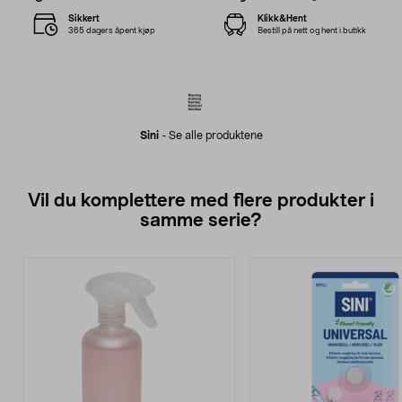
Sikkert
Klikk&Hent
365 dagers åpent kjøp
Bestill på nett og hent i butikk
Sini
-
Se alle produktene
Vil du komplettere med flere produkter i
samme serie?