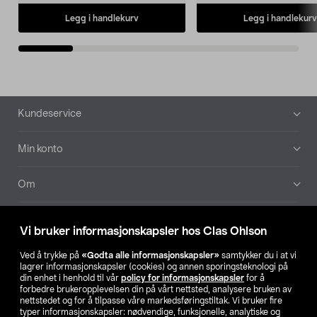
Legg i handlekurv
Legg i handlekurv
Bunntekst
Kundeservice
Min konto
Om
Aktuelt
Vi bruker informasjonskapsler hos Clas Ohlson
Våre selskaper
Ved å trykke på
«Godta alle informasjonskapsler»
samtykker du i at vi
lagrer informasjonskapsler (cookies) og annen sporingsteknologi på
din enhet i henhold til vår
policy for informasjonskapsler
for å
Finn din butikk
forbedre brukeropplevelsen din på vårt nettsted, analysere bruken av
nettstedet og for å tilpasse våre markedsføringstiltak. Vi bruker fire
typer informasjonskapsler: nødvendige, funksjonelle, analytiske og