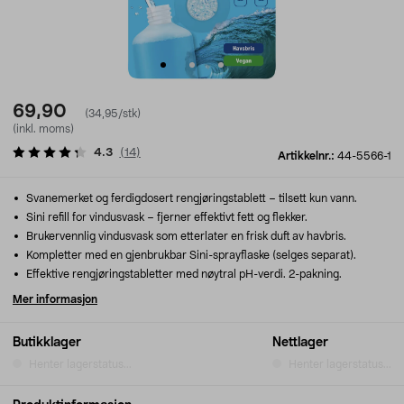
69,90
(34,95/stk)
(inkl. moms)
4.3
(
14
)
Artikkelnr.:
44-5566-1
Svanemerket og ferdigdosert rengjøringstablett – tilsett kun vann.
Sini refill for vindusvask – fjerner effektivt fett og flekker.
Brukervennlig vindusvask som etterlater en frisk duft av havbris.
Kompletter med en gjenbrukbar Sini-sprayflaske (selges separat).
Effektive rengjøringstabletter med nøytral pH-verdi. 2-pakning.
Mer informasjon
Butikklager
Nettlager
Henter lagerstatus...
Henter lagerstatus...