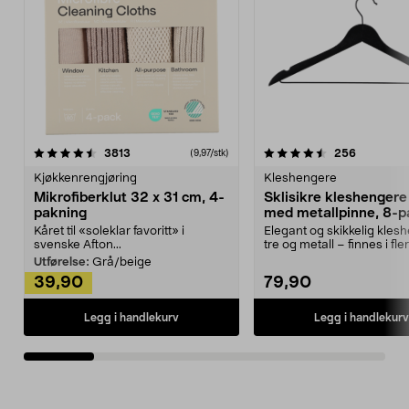
4.5av 5 stjerner
anmeldelser
4.5av 5 stjerner
anmeldels
3813
256
(9,97/stk)
Kjøkkenrengjøring
Kleshengere
Mikrofiberklut 32 x 31 cm, 4-
Sklisikre kleshengere 
pakning
med metallpinne, 8-p
Kåret til «soleklar favoritt» i
Elegant og skikkelig kles
svenske Afton...
tre og metall – finnes i fle
Kleshe...
Utførelse:
Grå/beige
39,90
79,90
Legg i handlekurv
Legg i handlekurv