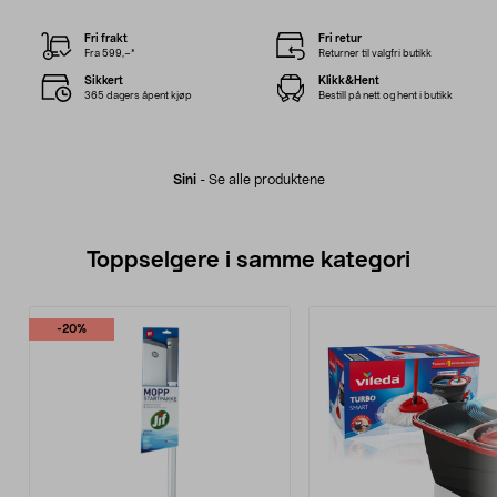
Fri frakt
Fri retur
Fra 599,–*
Returner til valgfri butikk
Sikkert
Klikk&Hent
365 dagers åpent kjøp
Bestill på nett og hent i butikk
Sini
-
Se alle produktene
Toppselgere i samme kategori
-20%