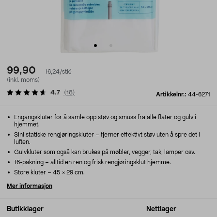
99,90
(6,24/stk)
(inkl. moms)
4.7
(
18
)
Artikkelnr.:
44-6271
Engangskluter for å samle opp støv og smuss fra alle flater og gulv i
hjemmet.
Sini statiske rengjøringskluter – fjerner effektivt støv uten å spre det i
luften.
Gulvkluter som også kan brukes på møbler, vegger, tak, lamper osv.
16-pakning – alltid en ren og frisk rengjøringsklut hjemme.
Store kluter – 45 × 29 cm.
Mer informasjon
Butikklager
Nettlager