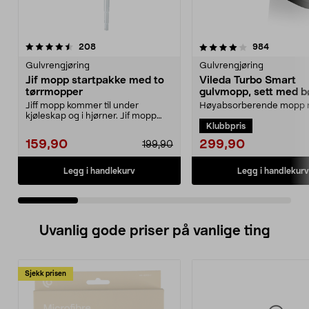
4.0 av 5 stjerner
anmeldelser
4.5 av 5 stjerner
anmeldels
208
984
Gulvrengjøring
Gulvrengjøring
Jif mopp startpakke med to
Vileda Turbo Smart
tørrmopper
gulvmopp, sett med b
utvrider
Jiff mopp kommer til under
Høyabsorberende mopp
kjøleskap og i hjørner. Jif mopp
pedalstyrt utvrider. Viled
Klubbpris
startpakke med teles...
Smart mopp med bøtte ...
299,90
159,90
199,90
Legg i handlekurv
Legg i handlekurv
Uvanlig gode priser på vanlige ting
Sjekk prisen