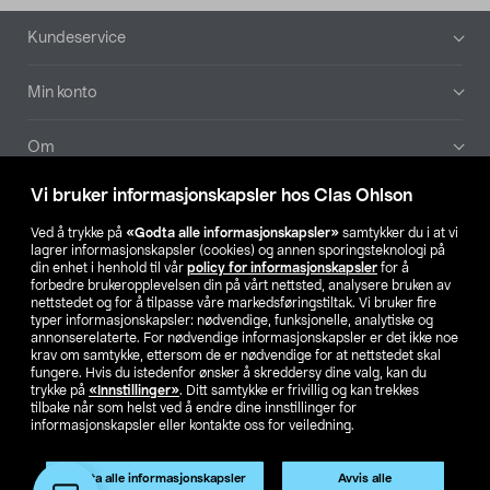
Bunntekst
Kundeservice
Min konto
Om
Vi bruker informasjonskapsler hos Clas Ohlson
Aktuelt
Ved å trykke på
«Godta alle informasjonskapsler»
samtykker du i at vi
lagrer informasjonskapsler (cookies) og annen sporingsteknologi på
Våre selskaper
din enhet i henhold til vår
policy for informasjonskapsler
for å
forbedre brukeropplevelsen din på vårt nettsted, analysere bruken av
nettstedet og for å tilpasse våre markedsføringstiltak. Vi bruker fire
Finn din butikk
typer informasjonskapsler: nødvendige, funksjonelle, analytiske og
annonserelaterte. For nødvendige informasjonskapsler er det ikke noe
krav om samtykke, ettersom de er nødvendige for at nettstedet skal
SE
NO
FI
fungere. Hvis du istedenfor ønsker å skreddersy dine valg, kan du
trykke på
«Innstillinger»
. Ditt samtykke er frivillig og kan trekkes
tilbake når som helst ved å endre dine innstillinger for
informasjonskapsler eller kontakte oss for veiledning.
Godta alle informasjonskapsler
Avvis alle