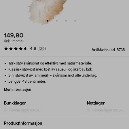
149,90
(inkl. moms)
4.6
(
29
)
Artikkelnr.:
44-5735
Tørk støv skånsomt og effektivt med naturmateriale.
Klassisk støvkost med kost av saueull og skaft av bøk.
Sini støvkost av lammeull – skånsom mot alle underlag.
Lengde: 48 centimeter.
Mer informasjon
Butikklager
Nettlager
Henter lagerstatus...
Henter lagerstatus...
Produktinformasjon