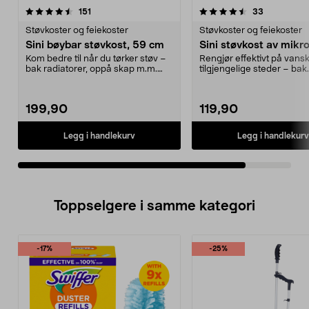
4.5av 5 stjerner
anmeldelser
anmeldelse
151
33
Støvkoster og feiekoster
Støvkoster og feiekoster
Sini bøybar støvkost, 59 cm
Sini støvkost av mikro
Kom bedre til når du tørker støv –
Rengjør effektivt på vansk
bak radiatorer, oppå skap m.m.
tilgjengelige steder – bak
Fleksibel støv...
radiatorer, oppå skap ...
199,90
119,90
Legg i handlekurv
Legg i handlekurv
Toppselgere i samme kategori
-17%
-25%