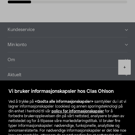
Bunntekst
Kundeservice
Min konto
Om
Product
+
quantity
Aktuelt
Våre selskaper
Vi bruker informasjonskapsler hos Clas Ohlson
Ved å trykke på
«Godta alle informasjonskapsler»
samtykker du i at vi
Finn din butikk
lagrer informasjonskapsler (cookies) og annen sporingsteknologi på
din enhet i henhold til vår
policy for informasjonskapsler
for å
forbedre brukeropplevelsen din på vårt nettsted, analysere bruken av
SE
NO
FI
nettstedet og for å tilpasse våre markedsføringstiltak. Vi bruker fire
typer informasjonskapsler: nødvendige, funksjonelle, analytiske og
annonserelaterte. For nødvendige informasjonskapsler er det ikke noe