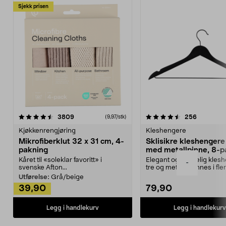
Sjekk prisen
4.5av 5 stjerner
anmeldelser
4.5av 5 stjerner
anmeldels
3809
256
(9,97/stk)
Kjøkkenrengjøring
Kleshengere
Mikrofiberklut 32 x 31 cm, 4-
Sklisikre kleshengere 
pakning
med metallpinne, 8-p
Kåret til «soleklar favoritt» i
Elegant og skikkelig kles
-
svenske Afton...
tre og metall – finnes i fle
Kleshe...
Utførelse:
Grå/beige
39,90
79,90
Legg i handlekurv
Legg i handlekurv