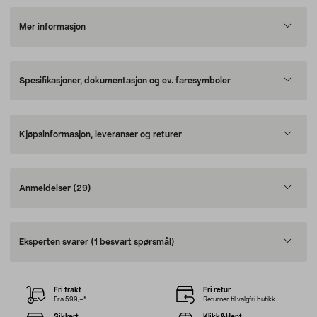
Mer informasjon
Spesifikasjoner, dokumentasjon og ev. faresymboler
Kjøpsinformasjon, leveranser og returer
Anmeldelser
(29)
Eksperten svarer
(1 besvart spørsmål)
Fri frakt
Fri retur
Fra 599,–*
Returner til valgfri butikk
Sikkert
Klikk&Hent