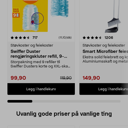
4.5 av 5 stjerner
anmeldelser
4.5 av 5 stjerner
anmeldel
717
1206
(11,10/stk)
Støvkoster og feiekoster
Støvkoster og feiekoster
Swiffer Duster
Smart Microfiber feie
rengjøringskluter refill, 9-
Ekstra solid feiebrett og ko
pakning
Aluminiumsskaft og metall
Storpakning med 9 refiller til
Swiffer Dusters korte og XXL-skaft
(selges separa...
99,90
149,90
119,90
Legg i handlekurv
Legg i handlekurv
Uvanlig gode priser på vanlige ting