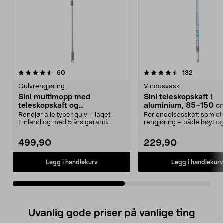
4.5av 5 stjerner
anmeldelser
4.5av 5 stjerner
anmeldels
60
132
Gulvrengjøring
Vindusvask
Sini multimopp med
Sini teleskopskaft i
teleskopskaft og
aluminium, 85–150 c
universalmopp
Rengjør alle typer gulv – laget i
Forlengelsesskaft som gir
Finland og med 5 års garanti.
rengjøring – både høyt og 
Prisgunstig sett...
teleskop...
499,90
229,90
Legg i handlekurv
Legg i handlekurv
Uvanlig gode priser på vanlige ting