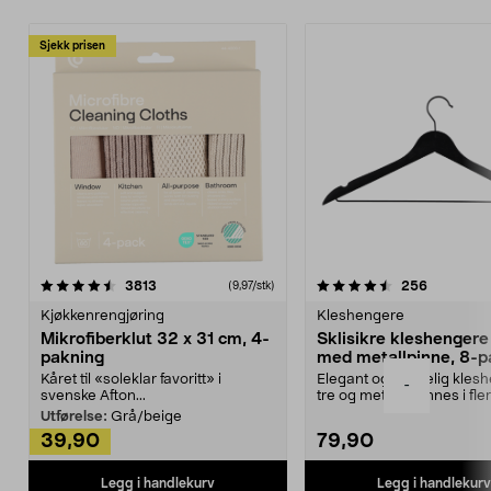
Sjekk prisen
4.5av 5 stjerner
anmeldelser
4.5av 5 stjerner
anmeldels
3813
256
(9,97/stk)
Kjøkkenrengjøring
Kleshengere
Mikrofiberklut 32 x 31 cm, 4-
Sklisikre kleshengere 
pakning
med metallpinne, 8-p
Kåret til «soleklar favoritt» i
Elegant og skikkelig kles
-
svenske Afton...
tre og metall – finnes i fle
Kleshe...
Utførelse:
Grå/beige
39,90
79,90
Legg i handlekurv
Legg i handlekurv