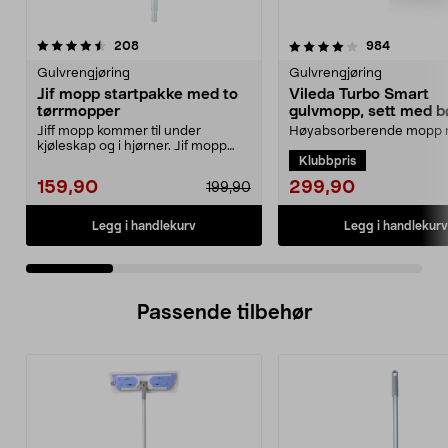
4.0 av 5 stjerner
anmeldelser
4.5 av 5 stjerner
anmeldels
208
984
Gulvrengjøring
Gulvrengjøring
Jif mopp startpakke med to
Vileda Turbo Smart
tørrmopper
gulvmopp, sett med b
utvrider
Jiff mopp kommer til under
Høyabsorberende mopp
kjøleskap og i hjørner. Jif mopp
pedalstyrt utvrider. Viled
Klubbpris
startpakke med teles...
Smart mopp med bøtte ...
299,90
159,90
199,90
Legg i handlekurv
Legg i handlekurv
Passende tilbehør