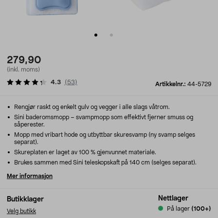
279,90
(inkl. moms)
4.3
(
53
)
Artikkelnr.:
44-5729
Rengjør raskt og enkelt gulv og vegger i alle slags våtrom.
Sini baderomsmopp – svampmopp som effektivt fjerner smuss og
såperester.
Mopp med vribart hode og utbyttbar skuresvamp (ny svamp selges
separat).
Skureplaten er laget av 100 % gjenvunnet materiale.
Brukes sammen med Sini teleskopskaft på 140 cm (selges separat).
Mer informasjon
Nettlager
Butikklager
På lager
(100+)
Velg butikk