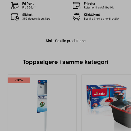
Fri frakt
Fri retur
Fra 599,–*
Returner til valgfri butikk
Sikkert
Klikk&Hent
365 dagers åpent kjøp
Bestill på nett og hent i butikk
Sini
-
Se alle produktene
Toppselgere i samme kategori
-20%