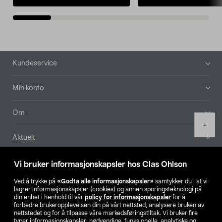
Bunntekst
Kundeservice
Min konto
Om
Product
+
quantity
Aktuelt
Våre selskaper
Vi bruker informasjonskapsler hos Clas Ohlson
Ved å trykke på
«Godta alle informasjonskapsler»
samtykker du i at vi
Finn din butikk
lagrer informasjonskapsler (cookies) og annen sporingsteknologi på
din enhet i henhold til vår
policy for informasjonskapsler
for å
forbedre brukeropplevelsen din på vårt nettsted, analysere bruken av
SE
NO
FI
nettstedet og for å tilpasse våre markedsføringstiltak. Vi bruker fire
typer informasjonskapsler: nødvendige, funksjonelle, analytiske og