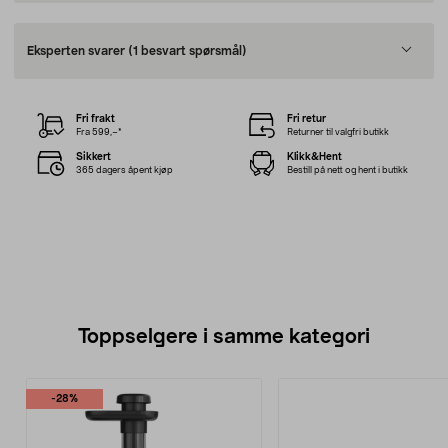
Eksperten svarer
(1 besvart spørsmål)
Fri frakt
Fri retur
Fra 599,–*
Returner til valgfri butikk
Sikkert
Klikk&Hent
365 dagers åpent kjøp
Bestill på nett og hent i butikk
Toppselgere i samme kategori
-28%