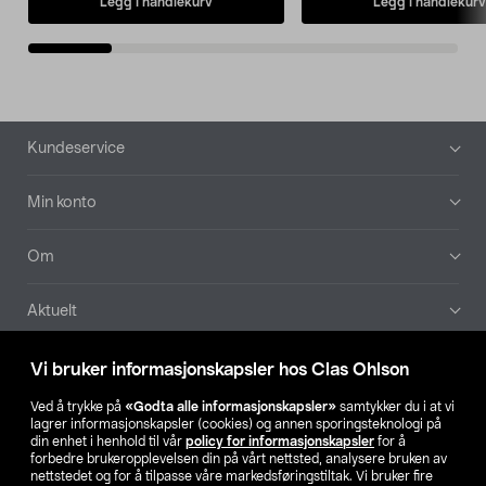
Legg i handlekurv
Legg i handlekurv
Bunntekst
Kundeservice
Min konto
Om
Aktuelt
Våre selskaper
Vi bruker informasjonskapsler hos Clas Ohlson
Ved å trykke på
«Godta alle informasjonskapsler»
samtykker du i at vi
Finn din butikk
lagrer informasjonskapsler (cookies) og annen sporingsteknologi på
din enhet i henhold til vår
policy for informasjonskapsler
for å
forbedre brukeropplevelsen din på vårt nettsted, analysere bruken av
SE
NO
FI
nettstedet og for å tilpasse våre markedsføringstiltak. Vi bruker fire