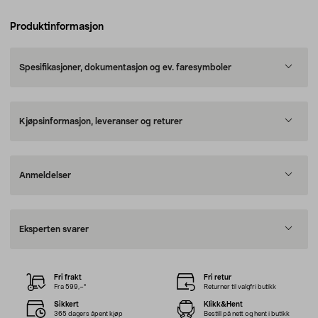
Produktinformasjon
Spesifikasjoner, dokumentasjon og ev. faresymboler
Kjøpsinformasjon, leveranser og returer
Anmeldelser
Eksperten svarer
Fri frakt
Fri retur
Fra 599,–*
Returner til valgfri butikk
Sikkert
Klikk&Hent
365 dagers åpent kjøp
Bestill på nett og hent i butikk