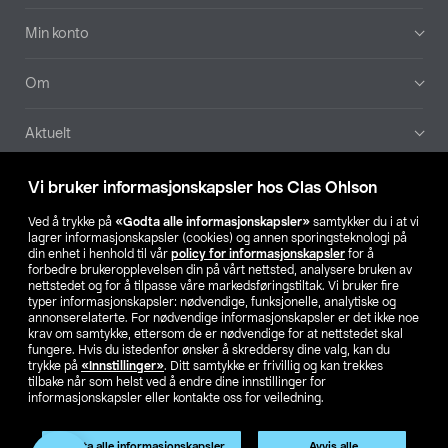
Min konto
Om
Aktuelt
Våre selskaper
Vi bruker informasjonskapsler hos Clas Ohlson
Ved å trykke på
«Godta alle informasjonskapsler»
samtykker du i at vi
Finn din butikk
lagrer informasjonskapsler (cookies) og annen sporingsteknologi på
din enhet i henhold til vår
policy for informasjonskapsler
for å
forbedre brukeropplevelsen din på vårt nettsted, analysere bruken av
SE
NO
FI
nettstedet og for å tilpasse våre markedsføringstiltak. Vi bruker fire
typer informasjonskapsler: nødvendige, funksjonelle, analytiske og
annonserelaterte. For nødvendige informasjonskapsler er det ikke noe
krav om samtykke, ettersom de er nødvendige for at nettstedet skal
fungere. Hvis du istedenfor ønsker å skreddersy dine valg, kan du
trykke på
«Innstillinger»
. Ditt samtykke er frivillig og kan trekkes
tilbake når som helst ved å endre dine innstillinger for
informasjonskapsler eller kontakte oss for veiledning.
Privacy statement
Medlemsvilkår
Kjøpsvilkår
For bedrifter
Endre til priser ekskl. moms
Produktet har utgått
Godta alle informasjonskapsler
Avvis alle