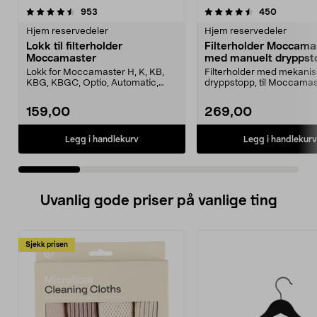
4.5 av 5 stjerner
anmeldelser
3.5 av 5 stjerner
anmeldel
953
450
Hjem reservedeler
Hjem reservedeler
Lokk til filterholder
Filterholder Moccama
Moccamaster
med manuelt dryppst
Lokk for Moccamaster H, K, KB,
Filterholder med mekanis
KBG, KBGC, Optio, Automatic,
dryppstopp, til Moccamas
Automatic S, Manual ...
kaffetrakter. Passer model
159,00
269,00
Legg i handlekurv
Legg i handlekurv
Uvanlig gode priser på vanlige ting
Sjekk prisen