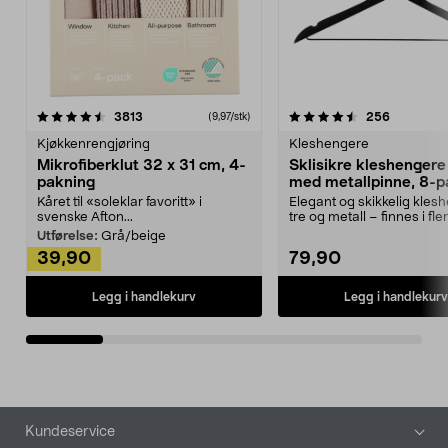
4.5av 5 stjerner
anmeldelser
4.5av 5 stjerner
anmeldels
3813
256
(9,97/stk)
Kjøkkenrengjøring
Kleshengere
Mikrofiberklut 32 x 31 cm, 4-
Sklisikre kleshengere 
pakning
med metallpinne, 8-p
Kåret til «soleklar favoritt» i
Elegant og skikkelig kles
svenske Afton...
tre og metall – finnes i fle
Kleshe...
Utførelse:
Grå/beige
39,90
79,90
Legg i handlekurv
Legg i handlekurv
Bunntekst
Kundeservice