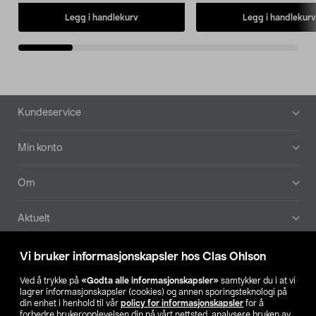
Legg i handlekurv
Legg i handlekurv
Bunntekst
Kundeservice
Min konto
Om
Aktuelt
Våre selskaper
Vi bruker informasjonskapsler hos Clas Ohlson
Ved å trykke på
«Godta alle informasjonskapsler»
samtykker du i at vi
Finn din butikk
lagrer informasjonskapsler (cookies) og annen sporingsteknologi på
din enhet i henhold til vår
policy for informasjonskapsler
for å
forbedre brukeropplevelsen din på vårt nettsted, analysere bruken av