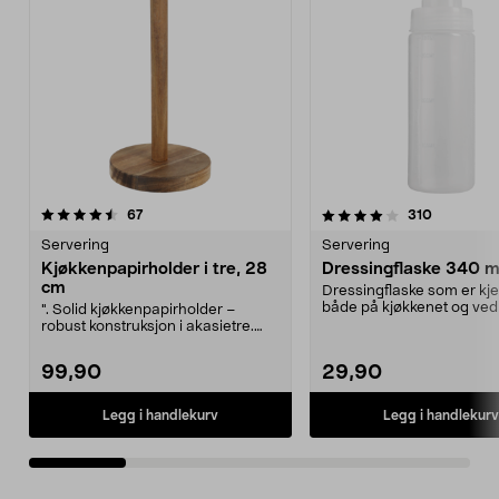
4.0 av 5 stjerner
anmeldelser
4.5 av 5 stjerner
anmeldels
67
310
Servering
Servering
Kjøkkenpapirholder i tre, 28
Dressingflaske 340 m
cm
Dressingflaske som er kje
både på kjøkkenet og ved 
". Solid kjøkkenpapirholder –
Tilby spennen...
robust konstruksjon i akasietre.
Kjøkkenpapirholde...
99,90
29,90
Legg i handlekurv
Legg i handlekurv