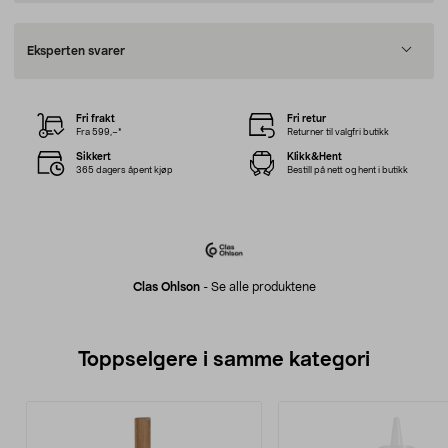
Eksperten svarer
Fri frakt
Fri retur
Fra 599,–*
Returner til valgfri butikk
Sikkert
Klikk&Hent
365 dagers åpent kjøp
Bestill på nett og hent i butikk
Clas Ohlson
-
Se alle produktene
Toppselgere i samme kategori