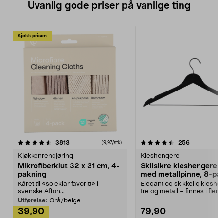
Uvanlig gode priser på vanlige ting
Sjekk prisen
4.5av 5 stjerner
anmeldelser
4.5av 5 stjerner
anmeldels
3813
256
(9,97/stk)
Kjøkkenrengjøring
Kleshengere
Mikrofiberklut 32 x 31 cm, 4-
Sklisikre kleshengere 
pakning
med metallpinne, 8-p
Kåret til «soleklar favoritt» i
Elegant og skikkelig kles
svenske Afton...
tre og metall – finnes i fle
Kleshe...
Utførelse:
Grå/beige
39,90
79,90