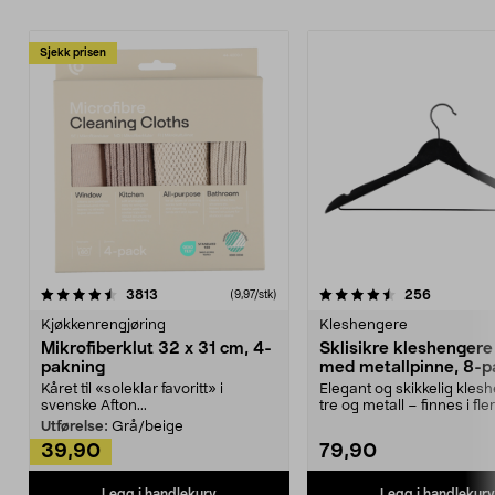
Sjekk prisen
4.5av 5 stjerner
anmeldelser
4.5av 5 stjerner
anmeldels
3813
256
(9,97/stk)
Kjøkkenrengjøring
Kleshengere
Mikrofiberklut 32 x 31 cm, 4-
Sklisikre kleshengere 
pakning
med metallpinne, 8-p
Kåret til «soleklar favoritt» i
Elegant og skikkelig kles
svenske Afton...
tre og metall – finnes i fle
Kleshe...
Utførelse:
Grå/beige
39,90
79,90
Legg i handlekurv
Legg i handlekurv