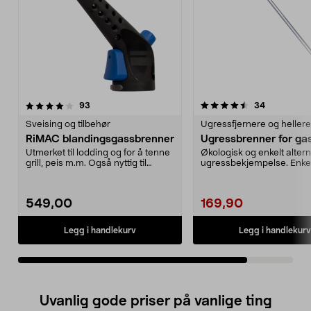
4.5av 5 stjerner
anmeldelser
anmeldelse
93
34
Sveising og tilbehør
Ugressfjernere og heller
RiMAC blandingsgassbrenner
Ugressbrenner for ga
Utmerket til lodding og for å tenne
Økologisk og enkelt altern
grill, peis m.m. Også nyttig til
ugressbekjempelse. Enke
matlaging, ...
tenning!.
549,00
169,90
Legg i handlekurv
Legg i handlekurv
Uvanlig gode priser på vanlige ting