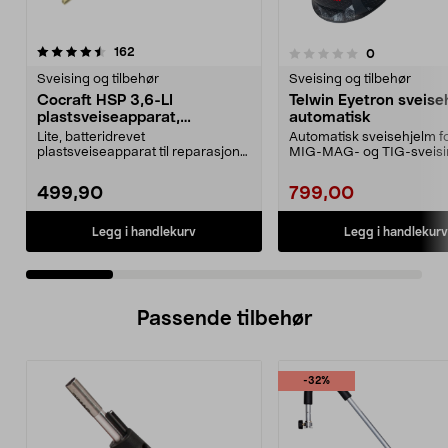
anmeldelser
4.5 av 5 stjerner
162
anmeldelser
0
0.0 av 5 stjerner
Sveising og tilbehør
Sveising og tilbehør
Cocraft HSP 3,6-LI
Telwin Eyetron sveise
plastsveiseapparat,
automatisk
oppladbart
Lite, batteridrevet
Automatisk sveisehjelm f
plastsveiseapparat til reparasjon
MIG-MAG- og TIG-sveisi
av sprukne og avknekte del...
Telwin sveisehjelm me...
499,90
799,00
Legg i handlekurv
Legg i handlekurv
Passende tilbehør
-32%