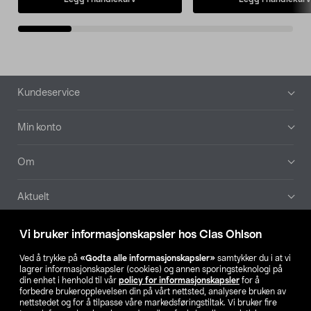
Bunntekst
Kundeservice
Min konto
Om
Aktuelt
Våre selskaper
Vi bruker informasjonskapsler hos Clas Ohlson
Ved å trykke på
«Godta alle informasjonskapsler»
samtykker du i at vi
Finn din butikk
lagrer informasjonskapsler (cookies) og annen sporingsteknologi på
din enhet i henhold til vår
policy for informasjonskapsler
for å
forbedre brukeropplevelsen din på vårt nettsted, analysere bruken av
SE
NO
FI
nettstedet og for å tilpasse våre markedsføringstiltak. Vi bruker fire