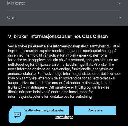
Min konto
Om
Aktuelt
Vi bruker informasjonskapsler hos Clas Ohlson
Våre selskaper
Ved å trykke på
«Godta alle informasjonskapsler»
samtykker du i at vi
lagrer informasjonskapsler (cookies) og annen sporingsteknologi på
din enhet i henhold til vår
policy for informasjonskapsler
for å
Finn din butikk
forbedre brukeropplevelsen din på vårt nettsted, analysere bruken av
nettstedet og for å tilpasse våre markedsføringstiltak. Vi bruker fire
typer informasjonskapsler: nødvendige, funksjonelle, analytiske og
annonserelaterte. For nødvendige informasjonskapsler er det ikke noe
SE
NO
FI
krav om samtykke, ettersom de er nødvendige for at nettstedet skal
fungere. Hvis du istedenfor ønsker å skreddersy dine valg, kan du
trykke på
«Innstillinger»
. Ditt samtykke er frivillig og kan trekkes
tilbake når som helst ved å endre dine innstillinger for
informasjonskapsler eller kontakte oss for veiledning.
Godta alle informasjonskapsler
Avvis alle
Privacy statement
Medlemsvilkår
Kjøpsvilkår
For bedrifter
Innstillinger
Endre til priser ekskl. moms