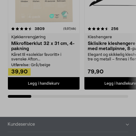
4.5av 5 stjerner
anmeldelser
4.5av 5 stjerner
anmeldels
3809
256
(9,97/stk)
Kjøkkenrengjøring
Kleshengere
Mikrofiberklut 32 x 31 cm, 4-
Sklisikre kleshengere 
pakning
med metallpinne, 8-p
Kåret til «soleklar favoritt» i
Elegant og skikkelig kles
svenske Afton...
tre og metall – finnes i fle
Kleshe...
Utførelse:
Grå/beige
39,90
79,90
Legg i handlekurv
Legg i handlekurv
Bunntekst
Kundeservice