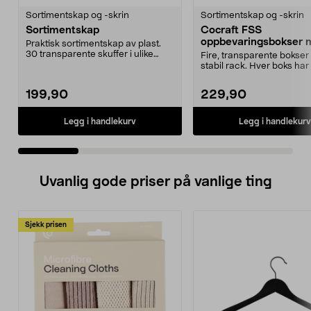
Sortimentskap og -skrin
Sortimentskap og -skrin
Sortimentskap
Cocraft FSS
oppbevaringsbokser 
Praktisk sortimentskap av plast.
rack, 4-pakning
30 transparente skuffer i ulike
Fire, transparente bokser 
størrelser. For...
stabil rack. Hver boks har 
skillevegger...
199,90
229,90
Legg i handlekurv
Legg i handlekurv
Uvanlig gode priser på vanlige ting
Sjekk prisen