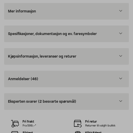
Mer informasjon
Spesifikasjoner, dokumentasjon og ev. faresymboler
Kjøpsinformasjon, leveranser og returer
Anmeldelser
(46)
Eksperten svarer
(2 besvarte spørsmål)
Fri frakt
Fri retur
Fra 599,–*
Returner til valgfri butikk
Sikkert
Klikk&Hent