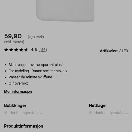
59,90
(2,00/stk)
(inkl. moms)
4.6
(
46
)
Artikkelnr.:
31-79
Skillevegger av transparent plast.
For avdeling i Raaco sortimentskap.
Passer de minste skuffene.
Gir oversikt!
Mer informasjon
Butikklager
Nettlager
Henter lagerstatus...
Henter lagerstatus...
Produktinformasjon