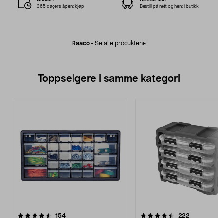
365 dagers åpent kjøp
Bestill på nett og hent i butikk
Raaco
-
Se alle produktene
Toppselgere i samme kategori
4.5 av 5 stjerner
anmeldelser
4.5 av 5 stjerner
anmeldels
154
222