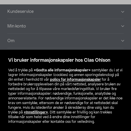
Bunntekst
Kundeservice
Min konto
Om
Aktuelt
Vi bruker informasjonskapsler hos Clas Ohlson
Våre selskaper
Ved å trykke på
«Godta alle informasjonskapsler»
samtykker du i at vi
lagrer informasjonskapsler (cookies) og annen sporingsteknologi på
din enhet i henhold til vår
policy for informasjonskapsler
for å
Finn din butikk
forbedre brukeropplevelsen din på vårt nettsted, analysere bruken av
nettstedet og for å tilpasse våre markedsføringstiltak. Vi bruker fire
typer informasjonskapsler: nødvendige, funksjonelle, analytiske og
annonserelaterte. For nødvendige informasjonskapsler er det ikke noe
SE
NO
FI
krav om samtykke, ettersom de er nødvendige for at nettstedet skal
fungere. Hvis du istedenfor ønsker å skreddersy dine valg, kan du
trykke på
«Innstillinger»
. Ditt samtykke er frivillig og kan trekkes
tilbake når som helst ved å endre dine innstillinger for
informasjonskapsler eller kontakte oss for veiledning.