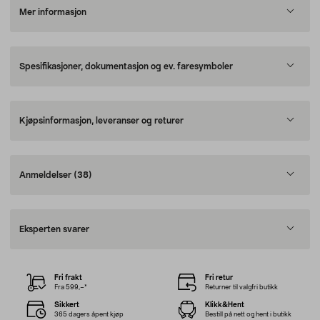
Mer informasjon
Spesifikasjoner, dokumentasjon og ev. faresymboler
Kjøpsinformasjon, leveranser og returer
Anmeldelser
(38)
Eksperten svarer
Fri frakt
Fri retur
Fra 599,–*
Returner til valgfri butikk
Sikkert
Klikk&Hent
365 dagers åpent kjøp
Bestill på nett og hent i butikk