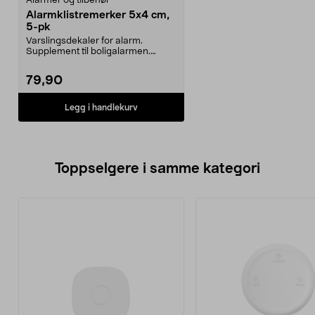
Alarmer og tilbehør
Alarmklistremerker 5x4 cm,
5-pk
Varslingsdekaler for alarm.
Supplement til boligalarmen.
Informerer og avskrekke...
79,90
Legg i handlekurv
Toppselgere i samme kategori