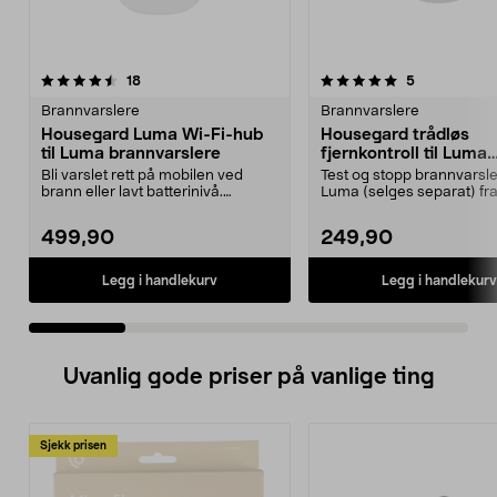
5.0 av 5 stjerner
anmeldelser
4.0 av 5 stjerner
anmeldelser
18
5
Brannvarslere
Brannvarslere
Housegard Luma Wi-Fi-hub
Housegard trådløs
til Luma brannvarslere
fjernkontroll til Luma
brannvarslere
Bli varslet rett på mobilen ved
Test og stopp brannvarsle
brann eller lavt batterinivå.
Luma (selges separat) fra
Housegard Luma Hub...
enkelt sted. House...
499,90
249,90
Legg i handlekurv
Legg i handlekurv
Uvanlig gode priser på vanlige ting
Sjekk prisen