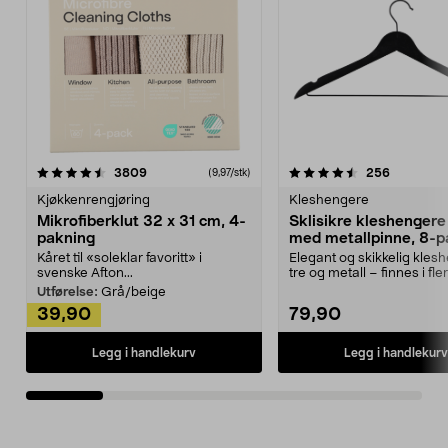
4.5av 5 stjerner
anmeldelser
4.5av 5 stjerner
anmeldels
3809
256
(9,97/stk)
Kjøkkenrengjøring
Kleshengere
Mikrofiberklut 32 x 31 cm, 4-
Sklisikre kleshengere 
pakning
med metallpinne, 8-p
Kåret til «soleklar favoritt» i
Elegant og skikkelig kles
svenske Afton...
tre og metall – finnes i fle
Kleshe...
Utførelse:
Grå/beige
39,90
79,90
Legg i handlekurv
Legg i handlekurv