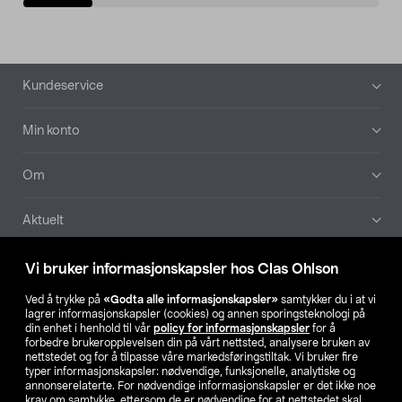
Bunntekst
Kundeservice
Min konto
Om
Aktuelt
Våre selskaper
Vi bruker informasjonskapsler hos Clas Ohlson
Ved å trykke på
«Godta alle informasjonskapsler»
samtykker du i at vi
Finn din butikk
lagrer informasjonskapsler (cookies) og annen sporingsteknologi på
din enhet i henhold til vår
policy for informasjonskapsler
for å
forbedre brukeropplevelsen din på vårt nettsted, analysere bruken av
SE
NO
FI
nettstedet og for å tilpasse våre markedsføringstiltak. Vi bruker fire
typer informasjonskapsler: nødvendige, funksjonelle, analytiske og
annonserelaterte. For nødvendige informasjonskapsler er det ikke noe
krav om samtykke, ettersom de er nødvendige for at nettstedet skal