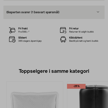
Eksperten svarer
(1 besvart spørsmål)
Fri frakt
Fri retur
Fra 599,–*
Returner til valgfri butikk
Sikkert
Klikk&Hent
365 dagers åpent kjøp
Bestill på nett og hent i butikk
Toppselgere i samme kategori
-25%