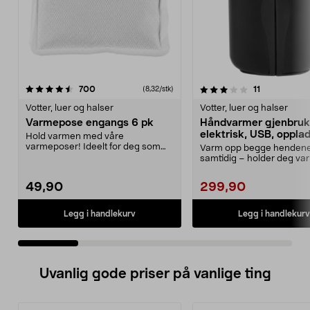
3.5 av 5 stjerner
anmeldelser
4.5 av 5 stjerner
anmeldelser
700
11
(8,32/stk)
Votter, luer og halser
Votter, luer og halser
Varmepose engangs 6 pk
Håndvarmer gjenbruk
elektrisk, USB, oppla
Hold varmen med våre
varmeposer! Ideelt for deg som
Varm opp begge henden
liker friluftslivet og uteak...
samtidig – holder deg varm
10 timer. Oppladbar h...
49,90
299,90
Legg i handlekurv
Legg i handlekurv
Uvanlig gode priser på vanlige ting