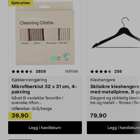
Sjekk prisen
4.5av 5 stjerner
anmeldelser
4.5av 5 stjerner
anmeldels
3809
256
(9,97/stk)
Kjøkkenrengjøring
Kleshengere
Mikrofiberklut 32 x 31 cm, 4-
Sklisikre kleshengere 
pakning
med metallpinne, 8-p
Kåret til «soleklar favoritt» i
Elegant og skikkelig kles
svenske Afton...
tre og metall – finnes i fle
Kleshe...
Utførelse:
Grå/beige
39,90
79,90
Legg i handlekurv
Legg i handlekurv