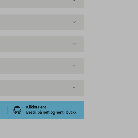
Klikk&Hent
Bestill på nett og hent i butikk