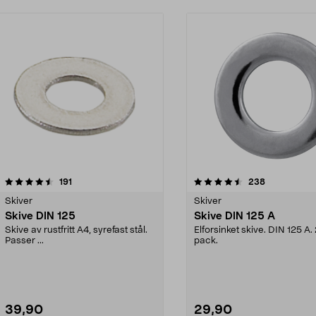
4.5 av 5 stjerner
anmeldelser
5.0 av 5 stjerner
anmeldelser
191
238
Skiver
Skiver
Skive DIN 125
Skive DIN 125 A
Skive av rustfritt A4, syrefast stål.
Elforsinket skive. DIN 125 A.
Passer ...
pack.
39,90
29,90