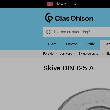
Select
Norway
market
Hjem
Elektro
Fritid
Je
Forside
Jernvare
Skrue og spiker
Sk
Skive DIN 125 A