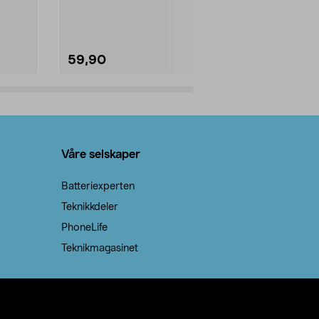
natron – til rengjøring både...
råvarer. Produ
brenner med e
59,90
69,90
Legg i handlekurv
Legg 
Våre selskaper
Batteriexperten
Teknikkdeler
PhoneLife
Teknikmagasinet