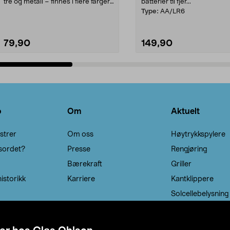
tre og metall – finnes i flere farger.
batterier til fjer...
Kleshe...
Type:
AA/LR6
79,90
149,90
Legg i handlekurv
Legg i handlekurv
o
Om
Aktuelt
strer
Om oss
Høytrykkspylere
sordet?
Presse
Rengjøring
Bærekraft
Griller
istorikk
Karriere
Kantklippere
Solcellebelysning