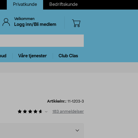
Privatkunde
Bedriftskunde
Velkommen
Logg inn/Bli medlem
bud
Våre tjenester
Club Clas
Artikkelnr.:
11-1203-3
183
anmeldelser