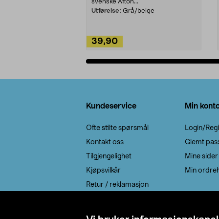
svenske Afton...
Utførelse:
Grå/beige
39,90
Legg i handlekurv
Bunntekst
Kundeservice
Min kont
Ofte stilte spørsmål
Login/Regi
Kontakt oss
Glemt pas
Tilgjengelighet
Mine sider
Kjøpsvilkår
Min ordreh
Retur / reklamasjon
EE-avfall
Cookie policy