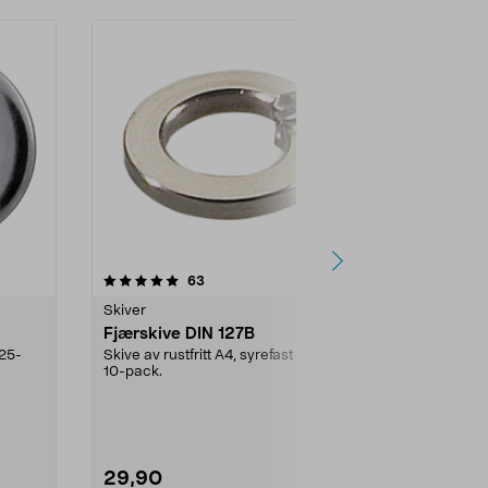
5.0 av 5 stjerner
anmeldelser
4.5
63
2
Skiver
Skiver
Fjærskive DIN 127B
Firkantski
 25-
Skive av rustfritt A4, syrefast stål.
Øker anleggsf
10-pack.
faren for ska..
29,90
29,90