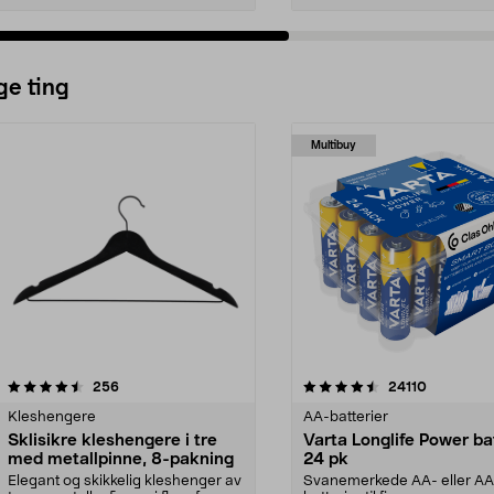
ge ting
Multibuy
4.5av 5 stjerner
anmeldelser
4.5av 5 stjerner
anmeldels
256
24110
Kleshengere
AA-batterier
Sklisikre kleshengere i tre
Varta Longlife Power ba
med metallpinne, 8-pakning
24 pk
Elegant og skikkelig kleshenger av
Svanemerkede AA- eller A