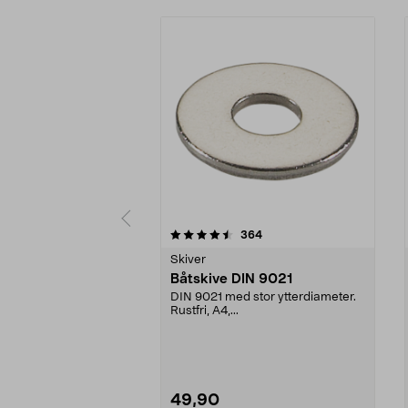
5 av 5 stjerner
4.5 av 5 stjerner
anmeldelser
364
Skiver
Båtskive DIN 9021
DIN 9021 med stor ytterdiameter.
Rustfri, A4,...
49,90