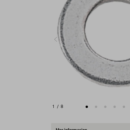
1
/
8