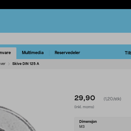
rnvare
Multimedia
Reservedeler
Til
iver
Skive DIN 125 A
29,90
(1,20/stk)
(inkl. moms)
Select
Dimensjon
variant
M3