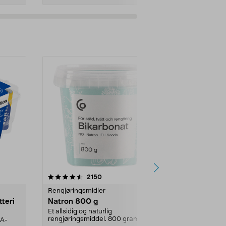
er
4.0av 5 stjerner
anmeldelser
4.5
2150
4
Rengjøringsmidler
Levende lys
tteri
Natron 800 g
Telys steari
prosent ste
Et allsidig og naturlig
rengjøringsmiddel. 800 gram
AA-
100 % stearin