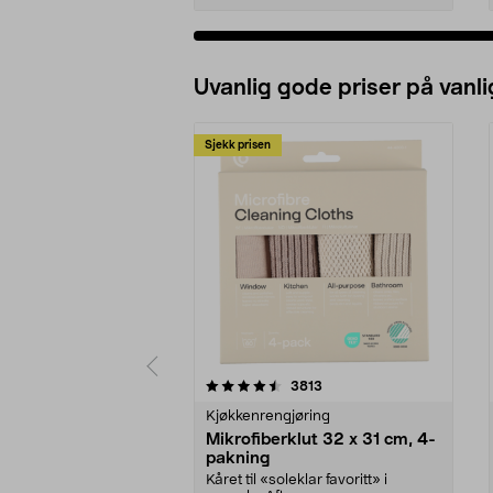
Uvanlig gode priser på vanli
Sjekk prisen
5av 5 stjerner
4.5av 5 stjerner
anmeldelser
3813
Kjøkkenrengjøring
Mikrofiberklut 32 x 31 cm, 4-
pakning
Kåret til «soleklar favoritt» i