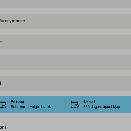
 faresymboler
er
)
Fri retur
Sikkert
Returner til valgfri butikk
365 dagers åpent kjøp
ri