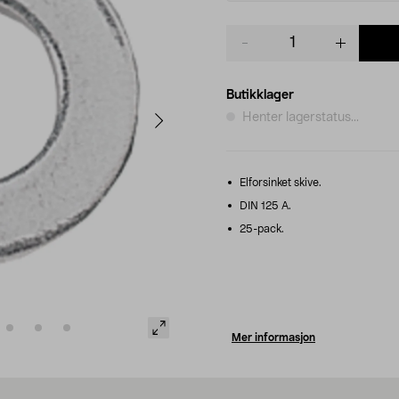
Product
quantity
Butikklager
Henter lagerstatus...
Elforsinket skive.
DIN 125 A.
25-pack.
Mer informasjon