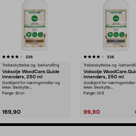
4.0av 5 stjerner
anmeldelser
4.0av 5 stjerner
anmeldelser
336
336
Trebeskyttelse og -behandling
Trebeskyttelse og -behandl
Voksolje WoodCare.Guide
Voksolje WoodCare.Gui
innendørs, 250 ml
innendørs, 250 ml
Godkjent for næringsmidler og
Godkjent for næringsmidler
leker. Beskytte...
leker. Beskytte...
Farge:
Brun
Farge:
Grå
169,90
99,90
Legg i handlekurv
Legg i handlekurv