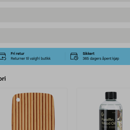
Fri retur
Sikkert
Returner til valgfri butikk
365 dagers åpent kjøp
ri