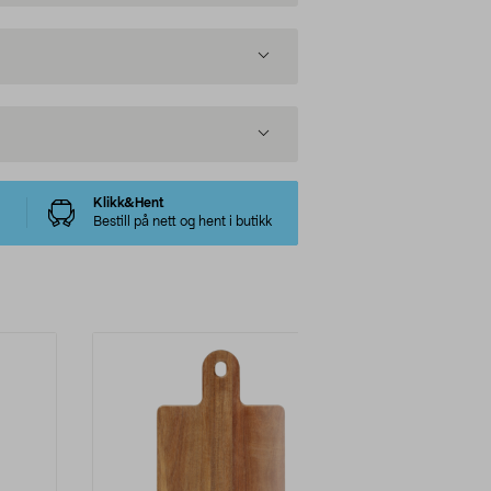
Klikk&Hent
Bestill på nett og hent i butikk