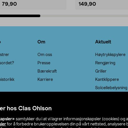
79,90
149,90
Legg i handlekurv
Legg i handlekurv
o
Om
Aktuelt
strer
Om oss
Høytrykkspylere
sordet?
Presse
Rengjøring
Bærekraft
Griller
istorikk
Karriere
Kantklippere
Solcellebelysning
er hos Clas Ohlson
kapsler»
samtykker du i at vi lagrer informasjonskapsler (cookies) og 
sler
for å forbedre brukeropplevelsen din på vårt nettsted, analysere b