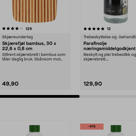
5.0 av 5 stjerner
anmeldelser
4.0 av 5 stjerner
anmeldelser
129
12
Skjæreunderlag
Trebeskyttelse og -behandl
Skjærefjøl bambus, 30 x
Parafinolje
22,6 x 0,8 cm
næringsmiddelgodkjent
ml
Stilrent skjærebrett i bambus som
Beskytt og plei trebestikk og
tåler daglig bruk. Skånsom mot
skjærebrett.
knivene. Server...
Næringsmiddelgodkjent
paraffinolje fo...
49,90
129,90
-41%