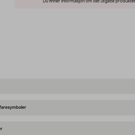
Du finner informasjon om det utgåtte produktet
 faresymboler
er