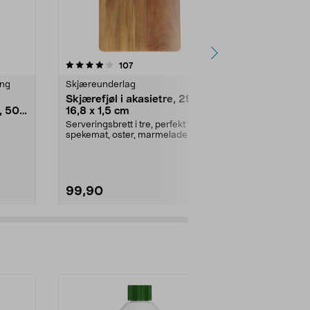
4.0 av 5 stjerner
anmeldelser
4.5
107
1
ing
Skjæreunderlag
Skjæreunder
Skjærefjøl i akasietre, 29 x
Skjærefjøl i
, 500
16,8 x 1,5 cm
30 x 1,8 cm
Serveringsbrett i tre, perfekt til
Stort servering
spekemat, oster, marmelade og
til spekemat, 
annet tilbehør....
tilbeh...
99,90
249,90