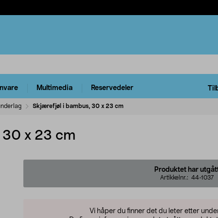
rnvare
Multimedia
Reservedeler
Til
nderlag
Skjærefjøl i bambus, 30 x 23 cm
, 30 x 23 cm
Produktet har utgåt
Artikkelnr.:
44-1037
Vi håper du finner det du leter etter und