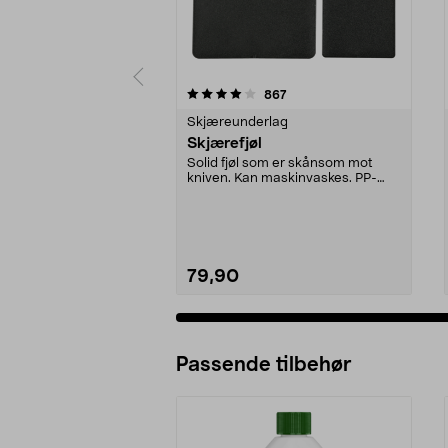
0 av 5 stjerner
4.0 av 5 stjerner
anmeldelser
867
Skjæreunderlag
Skjærefjøl
Solid fjøl som er skånsom mot
kniven. Kan maskinvaskes. PP-
plast.
79,90
Passende tilbehør