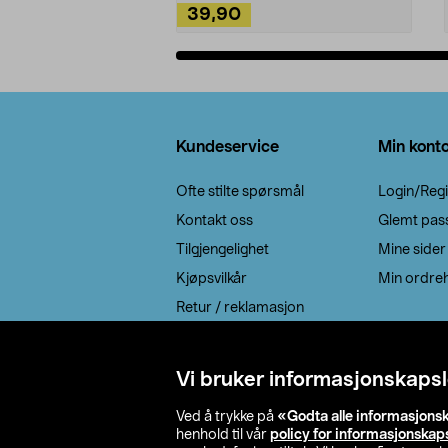
39,90
Legg i handlekurv
Bunntekst
Kundeservice
Min kont
Ofte stilte spørsmål
Login/Regi
Kontakt oss
Glemt pas
Tilgjengelighet
Mine sider
Kjøpsvilkår
Min ordreh
Retur / reklamasjon
EE-avfall
Cookie policy
Vi bruker informasjonskapsl
Leveringsalternativ
Ved å trykke på
«Godta alle informasjons
henhold til vår
policy for informasjonskap