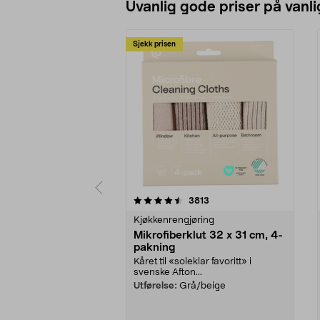
Uvanlig gode priser på vanli
Sjekk prisen
5av 5 stjerner
4.5av 5 stjerner
anmeldelser
3813
Kjøkkenrengjøring
Mikrofiberklut 32 x 31 cm, 4-
pakning
Kåret til «soleklar favoritt» i
svenske Afton...
Utførelse:
Grå/beige