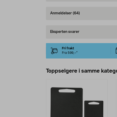
Anmeldelser
(64)
Eksperten svarer
Fri frakt
Fra 599,–*
Toppselgere i samme katego