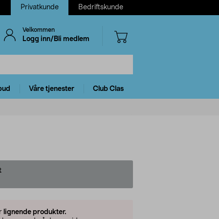
Privatkunde
Bedriftskunde
Velkommen
Logg inn/Bli medlem
bud
Våre tjenester
Club Clas
t
er
lignende produkter.