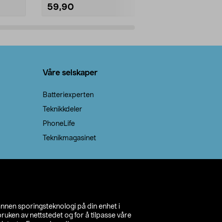
59,90
69,90
Legg i handlekurv
Legg 
Våre selskaper
Batteriexperten
Teknikkdeler
PhoneLife
Teknikmagasinet
annen sporingsteknologi på din enhet i
ruken av nettstedet og for å tilpasse våre