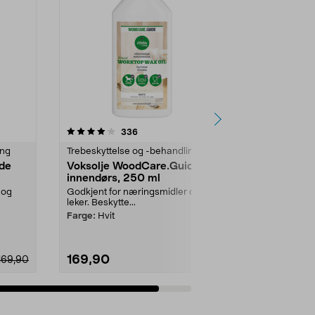
anmeldelser
336
ing
Trebeskyttelse og -behandling
de
Voksolje WoodCare.Guide
innendørs, 250 ml
 og
Godkjent for næringsmidler og
leker. Beskytte...
Farge:
Hvit
169,90
169,90
Legg i handlekurv