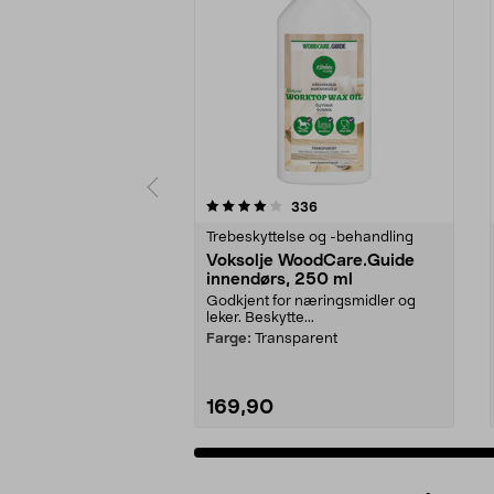
0av 5 stjerner
4.0av 5 stjerner
anmeldelser
336
Trebeskyttelse og -behandling
Voksolje WoodCare.Guide
innendørs, 250 ml
Godkjent for næringsmidler og
leker. Beskytte...
Farge:
Transparent
169,90
Legg i handlekurv