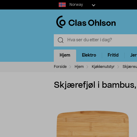
Select
Norway
market
Hjem
Elektro
Fritid
Je
Forside
Hjem
Kjøkkenutstyr
Skjæreu
Skjærefjøl i bambus