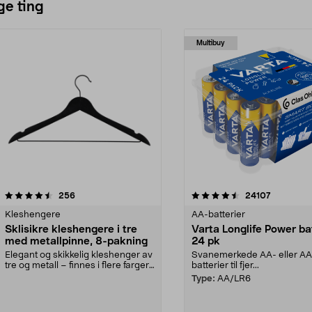
ge ting
Multibuy
4.5av 5 stjerner
anmeldelser
4.5av 5 stjerner
anmeldels
256
24107
Kleshengere
AA-batterier
Sklisikre kleshengere i tre
Varta Longlife Power ba
med metallpinne, 8-pakning
24 pk
Elegant og skikkelig kleshenger av
Svanemerkede AA- eller A
tre og metall – finnes i flere farger.
batterier til fjer...
Kleshe...
Type:
AA/LR6