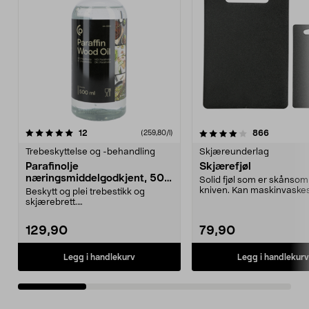
4.0 av 5 stjerner
anmeldelser
4.0 av 5 stjerner
anmeldels
12
866
(259,80/l)
Trebeskyttelse og -behandling
Skjæreunderlag
Parafinolje
Skjærefjøl
næringsmiddelgodkjent, 500
Solid fjøl som er skånso
ml
kniven. Kan maskinvaskes
Beskytt og plei trebestikk og
plast.
skjærebrett.
Næringsmiddelgodkjent
paraffinolje fo...
129,90
79,90
Legg i handlekurv
Legg i handlekurv