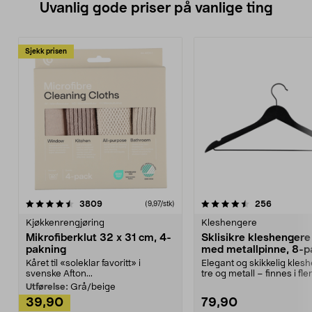
Uvanlig gode priser på vanlige ting
Sjekk prisen
4.5av 5 stjerner
anmeldelser
4.5av 5 stjerner
anmeldels
3809
256
(9,97/stk)
Kjøkkenrengjøring
Kleshengere
Mikrofiberklut 32 x 31 cm, 4-
Sklisikre kleshengere 
pakning
med metallpinne, 8-p
Kåret til «soleklar favoritt» i
Elegant og skikkelig kles
svenske Afton...
tre og metall – finnes i fle
Kleshe...
Utførelse:
Grå/beige
39,90
79,90