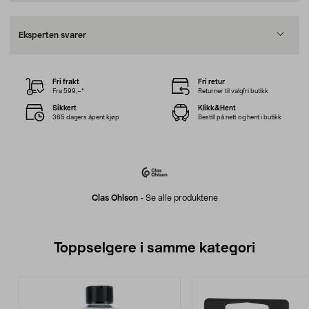
Eksperten svarer
Fri frakt
Fri retur
Fra 599,–*
Returner til valgfri butikk
Sikkert
Klikk&Hent
365 dagers åpent kjøp
Bestill på nett og hent i butikk
Clas Ohlson
-
Se alle produktene
Toppselgere i samme kategori