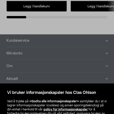
Legg i handlekurv
Legg i handlekurv
Bunntekst
Kundeservice
Min konto
Om
Aktuelt
Våre selskaper
Vi bruker informasjonskapsler hos Clas Ohlson
Ved å trykke på
«Godta alle informasjonskapsler»
samtykker du i at vi
Finn din butikk
lagrer informasjonskapsler (cookies) og annen sporingsteknologi på
din enhet i henhold til vår
policy for informasjonskapsler
for å
forbedre brukeropplevelsen din på vårt nettsted, analysere bruken av