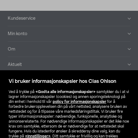
Bunntekst
Kundeservice
Min konto
Om
Aktuelt
Våre selskaper
Vi bruker informasjonskapsler hos Clas Ohlson
Ved å trykke på
«Godta alle informasjonskapsler»
samtykker du i at vi
Finn din butikk
lagrer informasjonskapsler (cookies) og annen sporingsteknologi på
din enhet i henhold til vår
policy for informasjonskapsler
for å
forbedre brukeropplevelsen din på vårt nettsted, analysere bruken av
SE
NO
FI
nettstedet og for å tilpasse våre markedsføringstiltak. Vi bruker fire
typer informasjonskapsler: nødvendige, funksjonelle, analytiske og
annonserelaterte. For nødvendige informasjonskapsler er det ikke noe
krav om samtykke, ettersom de er nødvendige for at nettstedet skal
fungere. Hvis du istedenfor ønsker å skreddersy dine valg, kan du
trykke på
«Innstillinger»
. Ditt samtykke er frivillig og kan trekkes