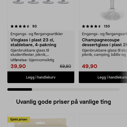
4.5 av 5 stjerner
anmeldelser
4.5 av 5 stjerner
anmeldels
93
130
Engangs- og flergangsartikler
Engangs- og flergangsart
Vinglass i plast 23 cl,
Champagnecoupe
stablebare, 4-pakning
dessertglass i plast 26
pakning
Gjenbrukbare glass til
Gjenbrukbare glass til stu
studentfester, piknik,...
piknik, camping, båtliv og 
Champagneco...
Utførelse:
Gjennomsiktig
39,90
49,90
69,90
Legg i handlekurv
Legg i handlekurv
Uvanlig gode priser på vanlige ting
Sjekk prisen