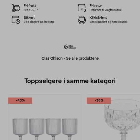
Fri frakt
Fri retur
Fra 599,–*
Returner til valgfri butikk
Sikkert
Klikk&Hent
365 dagers åpent kjøp
Bestill på nett og hent i butikk
Clas Ohlson
-
Se alle produktene
Toppselgere i samme kategori
-43%
-38%