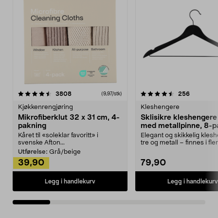
4.5av 5 stjerner
anmeldelser
4.5av 5 stjerner
anmeldels
3808
256
(9,97/stk)
Kjøkkenrengjøring
Kleshengere
Mikrofiberklut 32 x 31 cm, 4-
Sklisikre kleshengere 
pakning
med metallpinne, 8-p
Kåret til «soleklar favoritt» i
Elegant og skikkelig kles
svenske Afton...
tre og metall – finnes i fle
Kleshe...
Utførelse:
Grå/beige
39,90
79,90
Legg i handlekurv
Legg i handlekurv