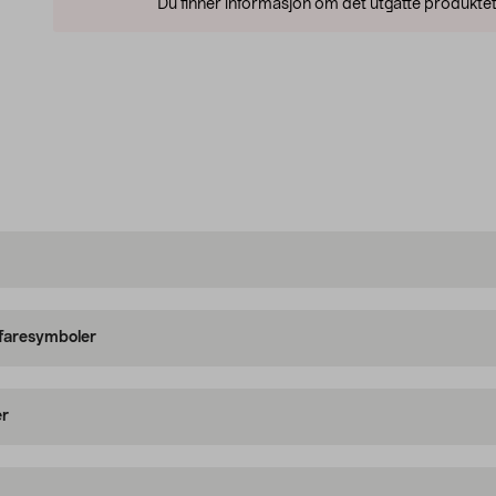
Du finner informasjon om det utgåtte produktet
 faresymboler
er