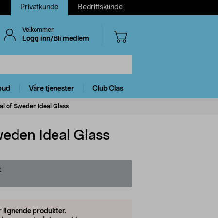
Privatkunde
Bedriftskunde
Velkommen
Logg inn/Bli medlem
bud
Våre tjenester
Club Clas
eal of Sweden Ideal Glass
Sweden Ideal Glass
t
er
lignende produkter.