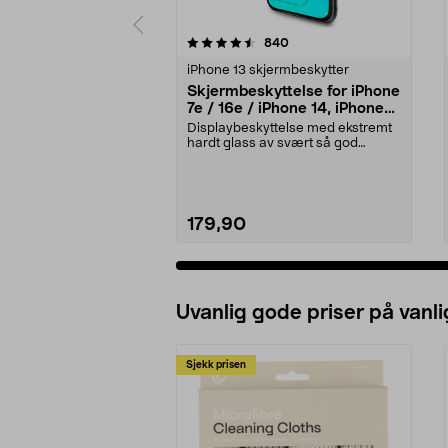
5 av 5 stjerner
4.5 av 5 stjerner
anmeldelser
840
iPhone 13 skjermbeskytter
Skjermbeskyttelse for iPhone
7e / 16e / iPhone 14, iPhone
13 / 13 Pro, Tempered Glass
Displaybeskyttelse med ekstremt
hardt glass av svært så god
kvalitet for å oppre...
179,90
Uvanlig gode priser på vanli
Sjekk prisen