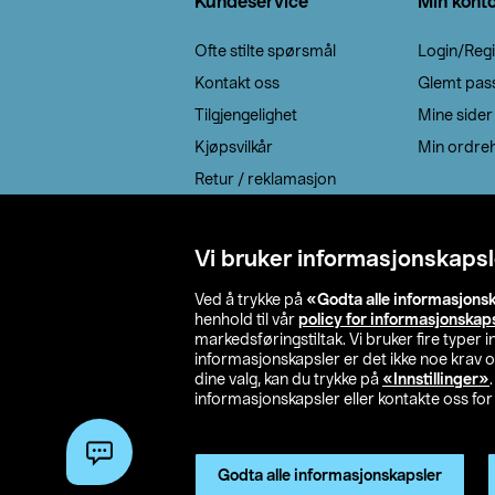
Kundeservice
Min kont
Ofte stilte spørsmål
Login/Regi
Kontakt oss
Glemt pas
Tilgjengelighet
Mine sider
Kjøpsvilkår
Min ordreh
Retur / reklamasjon
EE-avfall
Cookie policy
Vi bruker informasjonskapsl
Leveringsalternativ
Ved å trykke på
«Godta alle informasjons
henhold til vår
policy for informasjonskap
markedsføringstiltak. Vi bruker fire typer
informasjonskapsler er det ikke noe krav 
dine valg, kan du trykke på
«Innstillinger»
informasjonskapsler eller kontakte oss for 
© 2026 Clas Oh
Godta alle informasjonskapsler