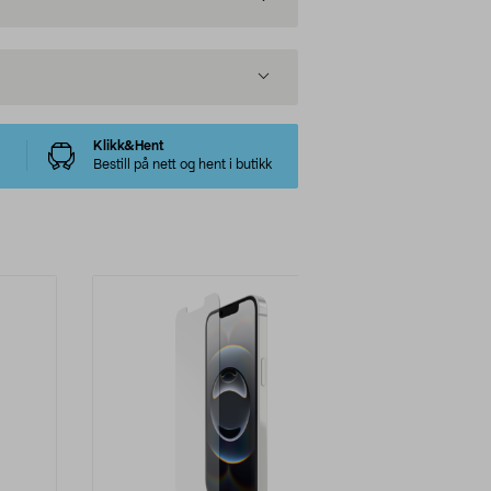
Klikk&Hent
Bestill på nett og hent i butikk
-40%