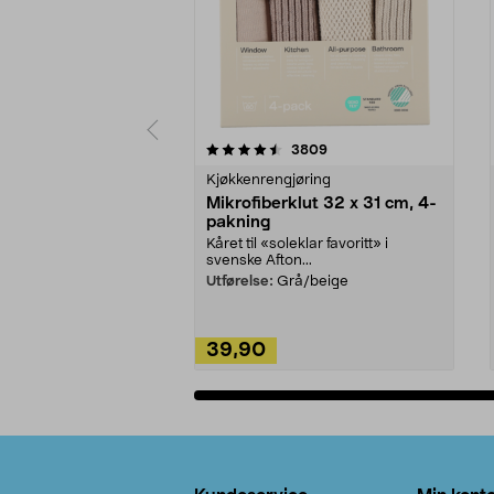
5av 5 stjerner
4.5av 5 stjerner
anmeldelser
3809
Kjøkkenrengjøring
Mikrofiberklut 32 x 31 cm, 4-
pakning
Kåret til «soleklar favoritt» i
svenske Afton...
Utførelse:
Grå/beige
39,90
Legg i handlekurv
Bunntekst