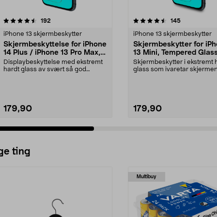
4.5 av 5 stjerner
anmeldelser
4.5 av 5 stjerner
anmeldelser
192
145
iPhone 13 skjermbeskytter
iPhone 13 skjermbeskytter
Skjermbeskyttelse for iPhone
Skjermbeskytter for iP
14 Plus / iPhone 13 Pro Max,
13 Mini, Tempered Glas
Tempered Glass
Displaybeskyttelse med ekstremt
Skjermbeskytter i ekstremt 
hardt glass av svært så god
glass som ivaretar skjerme
kvalitet for å oppre...
lysstyrke og skarp...
179,90
179,90
ge ting
Multibuy