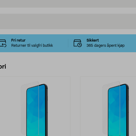
Fri retur
Sikkert
Returner til valgfri butikk
365 dagers åpent kjøp
ri