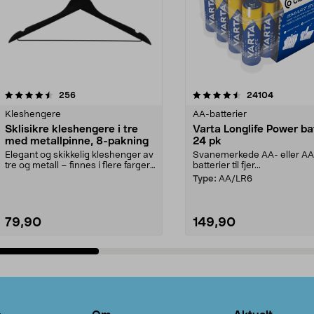
4.5av 5 stjerner
anmeldelser
4.5av 5 stjerner
anmeldels
256
24104
Kleshengere
AA-batterier
Sklisikre kleshengere i tre
Varta Longlife Power ba
med metallpinne, 8-pakning
24 pk
Elegant og skikkelig kleshenger av
Svanemerkede AA- eller A
tre og metall – finnes i flere farger.
batterier til fjer...
Kleshe...
Type:
AA/LR6
79,90
149,90
Legg i handlekurv
Legg i handlekurv