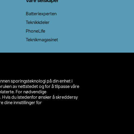
Våre selskaper
Batteriexperten
Teknikkdeler
PhoneLife
Teknikmagasinet
annen sporingsteknologi på din enhet i
ruken av nettstedet og for å tilpasse våre
relaterte. For nødvendige
. Hvis du istedenfor ønsker å skreddersy
e dine innstillinger for
inn din butikk