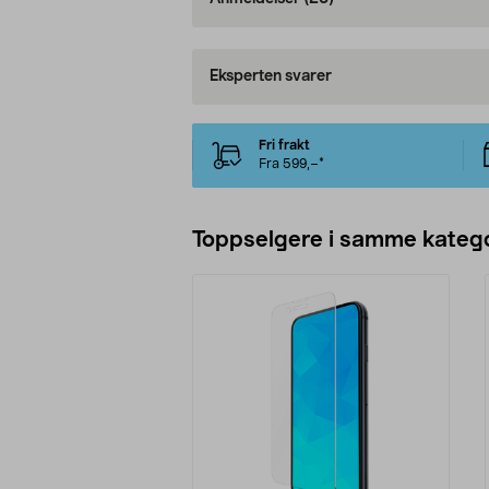
Eksperten svarer
Fri frakt
Fra 599,–*
Toppselgere i samme katego