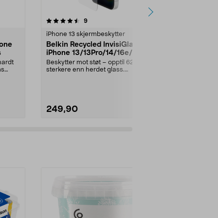
4.5 av 5 stjerner
anmeldelser
4.5
9
iPhone 13 skjermbeskytter
iPhone 13 skj
hone
Belkin Recycled InvisiGlass
Skjermbesk
s
iPhone 13/13Pro/14/16e/17e
17e/16e/14/
skjermbeskytter
dbramante1
hardt
Beskytter mot støt – opptil 62 %
Nærmest ukn
ns
sterkere enn herdet glass.
skjermbeskytte
Slitesterk skjermbes...
dbramante1928
249,90
149,90