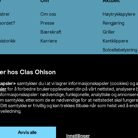
o
Om
Aktuelt
strer
Om oss
Høytrykkspylere
sordet?
Presse
Rengjøring
Bærekraft
Griller
istorikk
Karriere
Kantklippere
Solcellebelysning
er hos Clas Ohlson
kapsler»
samtykker du i at vi lagrer informasjonskapsler (cookies) og 
sler
for å forbedre brukeropplevelsen din på vårt nettsted, analysere b
 informasjonskapsler: nødvendige, funksjonelle, analytiske og annonse
om samtykke, ettersom de er nødvendige for at nettstedet skal fungere
. Ditt samtykke er frivillig og kan trekkes tilbake når som helst ved å endr
veiledning.
lson
Privacy statement
Medlemsvilkår
Kjøpsvilkår
F
Endre til priser ekskl. moms
Avvis alle
Innstillinger