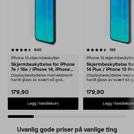
4.5 av 5 stjerner
anmeldelser
4.5 av 5 stjerner
anmeldels
840
192
iPhone 13 skjermbeskytter
iPhone 13 skjermbeskytte
Skjermbeskyttelse for iPhone
Skjermbeskyttelse fo
7e / 16e / iPhone 14, iPhone
14 Plus / iPhone 13 Pr
13 / 13 Pro, Tempered Glass
Tempered Glass
Displaybeskyttelse med ekstremt
Displaybeskyttelse med e
hardt glass av svært så god
hardt glass av svært så g
kvalitet for å oppre...
kvalitet for å oppre...
179,90
179,90
Legg i handlekurv
Legg i handlekurv
Uvanlig gode priser på vanlige ting