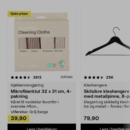
Sjekk prisen
4.5av 5 stjerner
anmeldelser
4.5av 5 stjerner
anmeldels
3813
256
(9,97/stk)
Kjøkkenrengjøring
Kleshengere
Mikrofiberklut 32 x 31 cm, 4-
Sklisikre kleshengere 
pakning
med metallpinne, 8-p
Kåret til «soleklar favoritt» i
Elegant og skikkelig kles
svenske Afton...
tre og metall – finnes i fle
Kleshe...
Utførelse:
Grå/beige
39,90
79,90
Legg i handlekurv
Legg i handlekurv