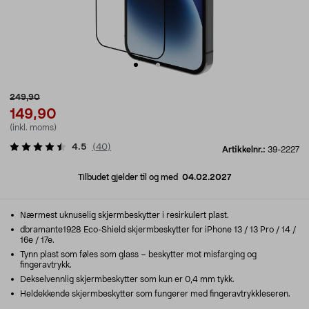
249,90
149,90
(inkl. moms)
4.5
(
40
)
Artikkelnr.:
39-2227
Tilbudet gjelder til og med
04.02.2027
Nærmest uknuselig skjermbeskytter i resirkulert plast.
dbramante1928 Eco-Shield skjermbeskytter for iPhone 13 / 13 Pro / 14 /
16e / 17e.
Tynn plast som føles som glass – beskytter mot misfarging og
fingeravtrykk.
Dekselvennlig skjermbeskytter som kun er 0,4 mm tykk.
Heldekkende skjermbeskytter som fungerer med fingeravtrykkleseren.