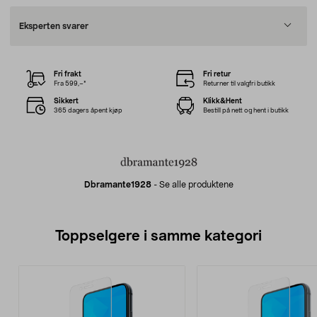
Eksperten svarer
Fri frakt
Fri retur
Fra 599,–*
Returner til valgfri butikk
Sikkert
Klikk&Hent
365 dagers åpent kjøp
Bestill på nett og hent i butikk
Dbramante1928
-
Se alle produktene
Toppselgere i samme kategori