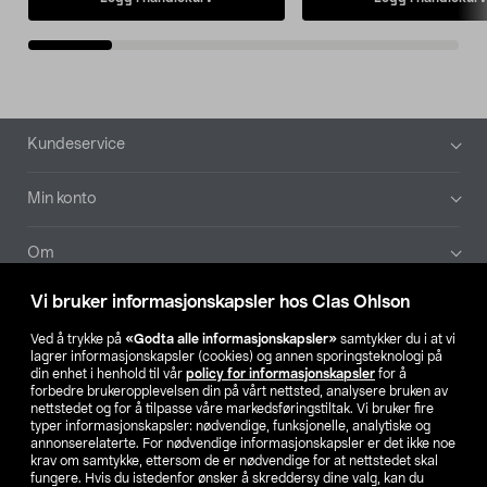
Bunntekst
Kundeservice
Min konto
Om
Vi bruker informasjonskapsler hos Clas Ohlson
Aktuelt
Ved å trykke på
«Godta alle informasjonskapsler»
samtykker du i at vi
lagrer informasjonskapsler (cookies) og annen sporingsteknologi på
Våre selskaper
din enhet i henhold til vår
policy for informasjonskapsler
for å
forbedre brukeropplevelsen din på vårt nettsted, analysere bruken av
nettstedet og for å tilpasse våre markedsføringstiltak. Vi bruker fire
Finn din butikk
typer informasjonskapsler: nødvendige, funksjonelle, analytiske og
annonserelaterte. For nødvendige informasjonskapsler er det ikke noe
krav om samtykke, ettersom de er nødvendige for at nettstedet skal
SE
NO
FI
fungere. Hvis du istedenfor ønsker å skreddersy dine valg, kan du