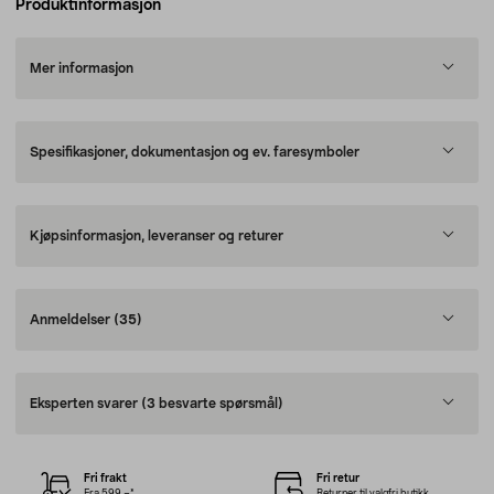
Produktinformasjon
Mer informasjon
Spesifikasjoner, dokumentasjon og ev. faresymboler
Kjøpsinformasjon, leveranser og returer
Anmeldelser
(35)
Eksperten svarer
(3 besvarte spørsmål)
Fri frakt
Fri retur
Fra 599,–*
Returner til valgfri butikk