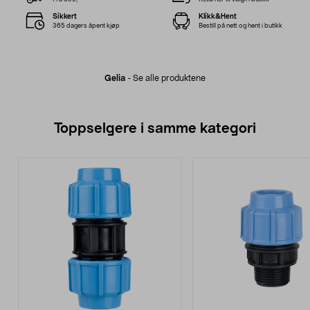
Sikkert
Klikk&Hent
365 dagers åpent kjøp
Bestill på nett og hent i butikk
Gelia
-
Se alle produktene
Toppselgere i samme kategori