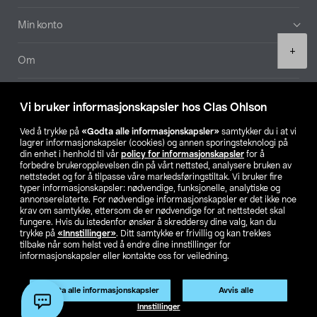
Min konto
Product
+
quantity
Om
Aktuelt
Vi bruker informasjonskapsler hos Clas Ohlson
Våre selskaper
Ved å trykke på
«Godta alle informasjonskapsler»
samtykker du i at vi
lagrer informasjonskapsler (cookies) og annen sporingsteknologi på
din enhet i henhold til vår
policy for informasjonskapsler
for å
Finn din butikk
forbedre brukeropplevelsen din på vårt nettsted, analysere bruken av
nettstedet og for å tilpasse våre markedsføringstiltak. Vi bruker fire
typer informasjonskapsler: nødvendige, funksjonelle, analytiske og
annonserelaterte. For nødvendige informasjonskapsler er det ikke noe
SE
NO
FI
krav om samtykke, ettersom de er nødvendige for at nettstedet skal
fungere. Hvis du istedenfor ønsker å skreddersy dine valg, kan du
trykke på
«Innstillinger»
. Ditt samtykke er frivillig og kan trekkes
tilbake når som helst ved å endre dine innstillinger for
informasjonskapsler eller kontakte oss for veiledning.
Godta alle informasjonskapsler
Avvis alle
Privacy statement
Medlemsvilkår
Kjøpsvilkår
For bedrifter
Legg i handlekurv
(1)
Innstillinger
Endre til priser ekskl. moms