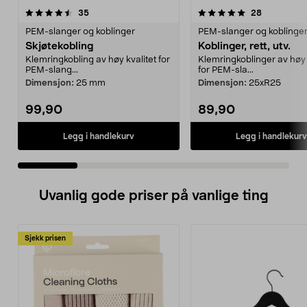
5.0 av 5 stjerner
anmeldelser
4.5 av 5 stjerner
anmeldelse
35
28
PEM-slanger og koblinger
PEM-slanger og koblinge
Skjøtekobling
Koblinger, rett, utv.
Klemringkobling av høy kvalitet for
Klemringkoblinger av høy 
PEM-slang...
for PEM-sla...
Dimensjon:
25 mm
Dimensjon:
25xR25
99,90
89,90
Legg i handlekurv
Legg i handlekurv
Uvanlig gode priser på vanlige ting
Sjekk prisen