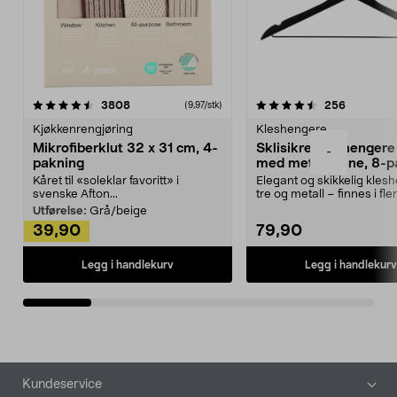
4.5av 5 stjerner
anmeldelser
4.5av 5 stjerner
anmeldels
3808
256
(9,97/stk)
Kjøkkenrengjøring
Kleshengere
Mikrofiberklut 32 x 31 cm, 4-
Sklisikre kleshengere 
-
pakning
med metallpinne, 8-p
Kåret til «soleklar favoritt» i
Elegant og skikkelig kles
svenske Afton...
tre og metall – finnes i fle
Kleshe...
Utførelse:
Grå/beige
39,90
79,90
Legg i handlekurv
Legg i handlekurv
Bunntekst
Kundeservice