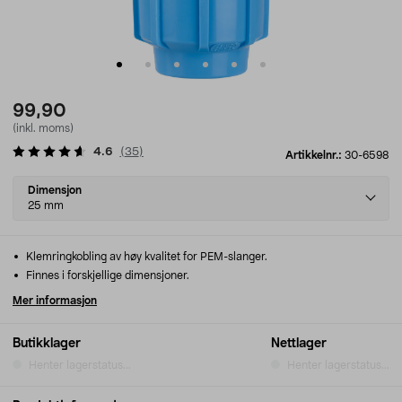
99,90
(inkl. moms)
4.6
(
35
)
Artikkelnr.:
30-6598
Select
Dimensjon
variant
25 mm
Klemringkobling av høy kvalitet for PEM-slanger.
Finnes i forskjellige dimensjoner.
Mer informasjon
Butikklager
Nettlager
Henter lagerstatus...
Henter lagerstatus...