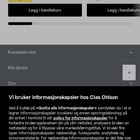
Legg i handlekurv
Legg i handlekurv
Bunntekst
Kundeservice
Min konto
Product
+
quantity
Om
Vi bruker informasjonskapsler hos Clas Ohlson
Aktuelt
Ved å trykke på
«Godta alle informasjonskapsler»
samtykker du i at vi
lagrer informasjonskapsler (cookies) og annen sporingsteknologi på
Våre selskaper
din enhet i henhold til vår
policy for informasjonskapsler
for å
forbedre brukeropplevelsen din på vårt nettsted, analysere bruken av
nettstedet og for å tilpasse våre markedsføringstiltak. Vi bruker fire
Finn din butikk
typer informasjonskapsler: nødvendige, funksjonelle, analytiske og
annonserelaterte. For nødvendige informasjonskapsler er det ikke noe