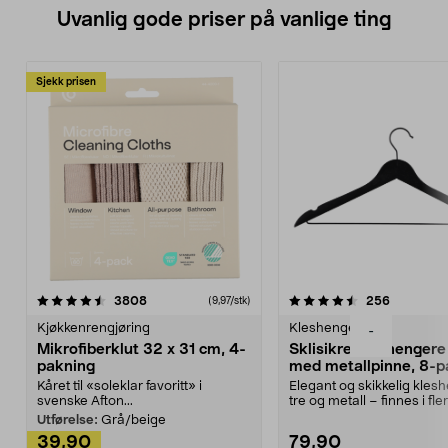
Uvanlig gode priser på vanlige ting
Sjekk prisen
4.5av 5 stjerner
anmeldelser
4.5av 5 stjerner
anmeldels
3808
256
(9,97/stk)
Kjøkkenrengjøring
Kleshengere
-
Mikrofiberklut 32 x 31 cm, 4-
Sklisikre kleshengere 
pakning
med metallpinne, 8-p
Kåret til «soleklar favoritt» i
Elegant og skikkelig kles
svenske Afton...
tre og metall – finnes i fle
Kleshe...
Utførelse:
Grå/beige
39,90
79,90