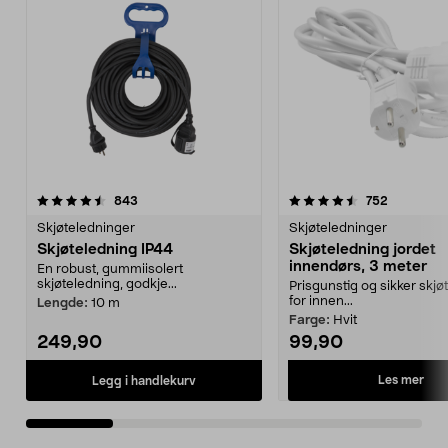
4.5 av 5 stjerner
anmeldelser
4.5 av 5 stjerner
anmeldels
843
752
Skjøteledninger
Skjøteledninger
Skjøteledning IP44
Skjøteledning jordet
innendørs, 3 meter
En robust, gummiisolert
skjøteledning, godkje...
Prisgunstig og sikker skjø
for innen...
Lengde:
10 m
Farge:
Hvit
249,90
99,90
Les mer
Legg i handlekurv