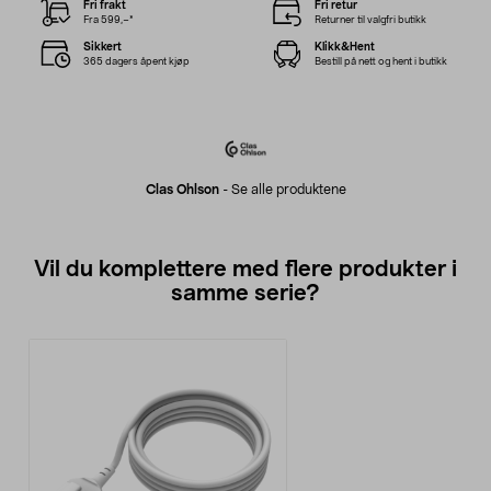
Fri frakt
Fri retur
Fra 599,–*
Returner til valgfri butikk
Sikkert
Klikk&Hent
365 dagers åpent kjøp
Bestill på nett og hent i butikk
Clas Ohlson
-
Se alle produktene
Vil du komplettere med flere produkter i
samme serie?