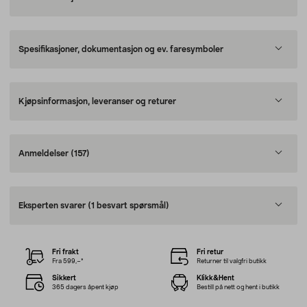
Spesifikasjoner, dokumentasjon og ev. faresymboler
Kjøpsinformasjon, leveranser og returer
Anmeldelser
(157)
Eksperten svarer
(1 besvart spørsmål)
Fri frakt
Fri retur
Fra 599,–*
Returner til valgfri butikk
Sikkert
Klikk&Hent
365 dagers åpent kjøp
Bestill på nett og hent i butikk