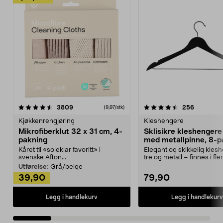
4.5av 5 stjerner
anmeldelser
4.5av 5 stjerner
anmeldels
3809
256
(9,97/stk)
Kjøkkenrengjøring
Kleshengere
Mikrofiberklut 32 x 31 cm, 4-
Sklisikre kleshengere 
pakning
med metallpinne, 8-p
Kåret til «soleklar favoritt» i
Elegant og skikkelig kles
svenske Afton...
tre og metall – finnes i fle
Kleshe...
Utførelse:
Grå/beige
39,90
79,90
Legg i handlekurv
Legg i handlekurv