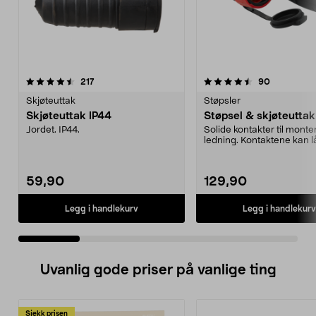
4.5 av 5 stjerner
anmeldelser
4.5 av 5 stjerner
anmeldelse
217
90
Skjøteuttak
Støpsler
Skjøteuttak IP44
Støpsel & skjøteuttak
Jordet. IP44.
Solide kontakter til monte
ledning. Kontaktene kan l
hverandre. Spr...
59,90
129,90
Legg i handlekurv
Legg i handlekurv
Uvanlig gode priser på vanlige ting
Sjekk prisen