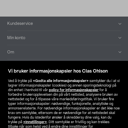
Bunntekst
Kundeservice
Min konto
Om
Aktuelt
Vi bruker informasjonskapsler hos Clas Ohlson
Våre selskaper
Ved å trykke på
«Godta alle informasjonskapsler»
samtykker du i at vi
lagrer informasjonskapsler (cookies) og annen sporingsteknologi på
din enhet i henhold til vår
policy for informasjonskapsler
for å
Finn din butikk
forbedre brukeropplevelsen din på vårt nettsted, analysere bruken av
nettstedet og for å tilpasse våre markedsføringstiltak. Vi bruker fire
typer informasjonskapsler: nødvendige, funksjonelle, analytiske og
annonserelaterte. For nødvendige informasjonskapsler er det ikke noe
SE
NO
FI
krav om samtykke, ettersom de er nødvendige for at nettstedet skal
fungere. Hvis du istedenfor ønsker å skreddersy dine valg, kan du
trykke på
«Innstillinger»
. Ditt samtykke er frivillig og kan trekkes
tilbake når som helst ved å endre dine innstillinger for