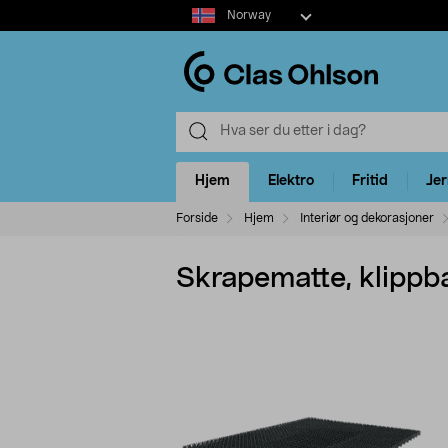
Select
Norway
market
Hjem
Elektro
Fritid
Je
Forside
Hjem
Interiør og dekorasjoner
Skrapematte, klippb