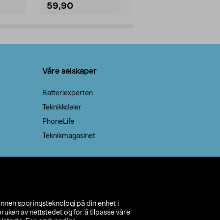
59,90
69,90
Legg i handlekurv
Legg 
Våre selskaper
Batteriexperten
Teknikkdeler
PhoneLife
Teknikmagasinet
annen sporingsteknologi på din enhet i
ruken av nettstedet og for å tilpasse våre