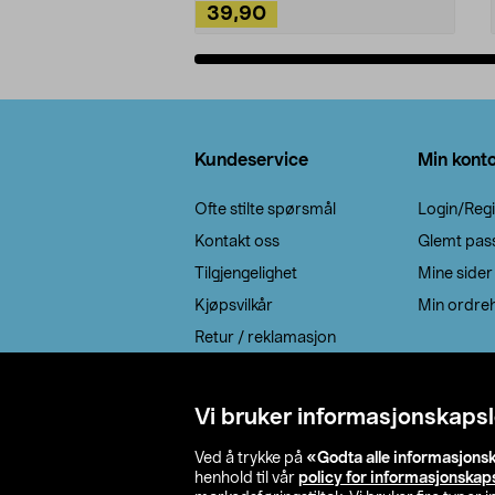
39,90
Legg i handlekurv
Bunntekst
Kundeservice
Min kont
Ofte stilte spørsmål
Login/Regi
Kontakt oss
Glemt pas
Tilgjengelighet
Mine sider
Kjøpsvilkår
Min ordreh
Retur / reklamasjon
EE-avfall
Cookie policy
Vi bruker informasjonskapsl
Leveringsalternativ
Ved å trykke på
«Godta alle informasjons
henhold til vår
policy for informasjonskap