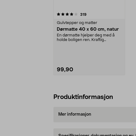
0av 5 stjerner
anmeldelser
319
Gulvtepper og matter
Dørmatte 40 x 60 cm, natur
En dørmatte hjelper deg med å
holde boligen ren. Kraftig
kokosmatte som ligger a...
99,90
Legg i handlekurv
Produktinformasjon
Mer informasjon