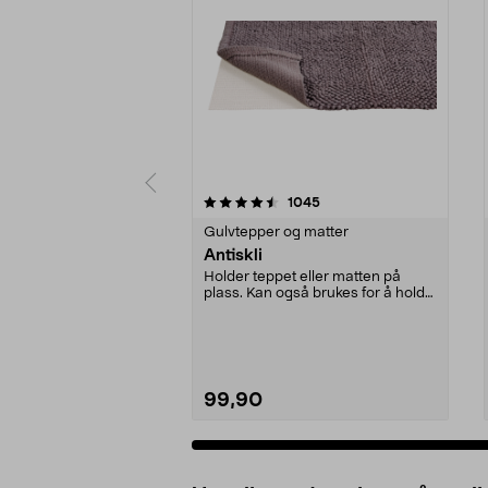
5 av 5 stjerner
4.5 av 5 stjerner
anmeldelser
1045
Gulvtepper og matter
Antiskli
Holder teppet eller matten på
plass. Kan også brukes for å holde
madrassen på pl...
99,90