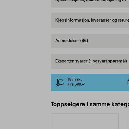
Spesifikasjoner, dokumentasjon og ev.
Kjøpsinformasjon, leveranser og retur
Anmeldelser
(86)
Eksperten svarer
(1 besvart spørsmål)
Fri frakt
Fra 599,–*
Toppselgere i samme katego