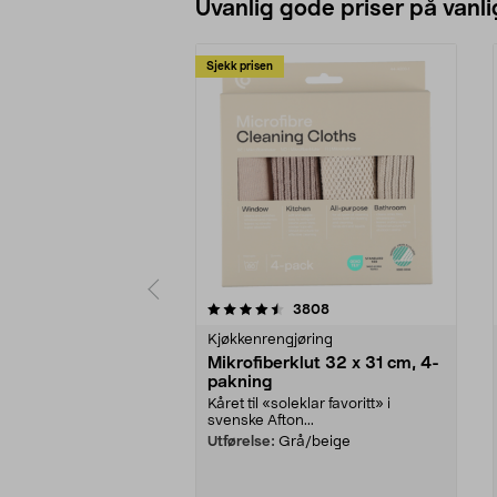
Uvanlig gode priser på vanli
Sjekk prisen
5av 5 stjerner
4.5av 5 stjerner
anmeldelser
3808
Kjøkkenrengjøring
Mikrofiberklut 32 x 31 cm, 4-
pakning
Kåret til «soleklar favoritt» i
svenske Afton...
Utførelse:
Grå/beige