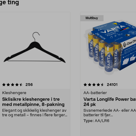
ge ting
Multibuy
4.5av 5 stjerner
anmeldelser
4.5av 5 stjerner
anmeldels
256
24101
Kleshengere
AA-batterier
Sklisikre kleshengere i tre
Varta Longlife Power ba
med metallpinne, 8-pakning
24 pk
Elegant og skikkelig kleshenger av
Svanemerkede AA- eller A
tre og metall – finnes i flere farger.
batterier til fjer...
Kleshe...
Type:
AA/LR6