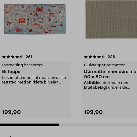
4.5 av 5 stjerner
anmeldelser
5.0 av 5 stjerner
anmeldelser
261
228
Innredning barnerom
Gulvtepper og matter
Bilteppe
Dørmatte innendørs, na
50 x 80 cm
Lekematte med fint motiv av et lite
tettsted med snirklete bilveier.
Sklisikker dørmatte med
Mykt og dei...
lateksbelagt underside.
Naturfarget sisalmatte med ju
199,90
199,90