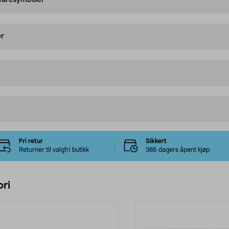
 faresymboler
er
Fri retur
Sikkert
Returner til valgfri butikk
365 dagers åpent kjøp
ri