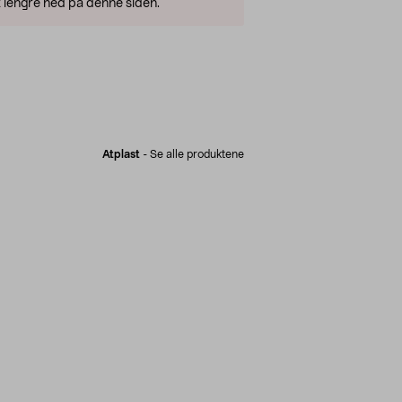
 lengre ned på denne siden.
Atplast
-
Se alle produktene