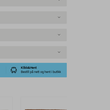
Klikk&Hent
Bestill på nett og hent i butikk