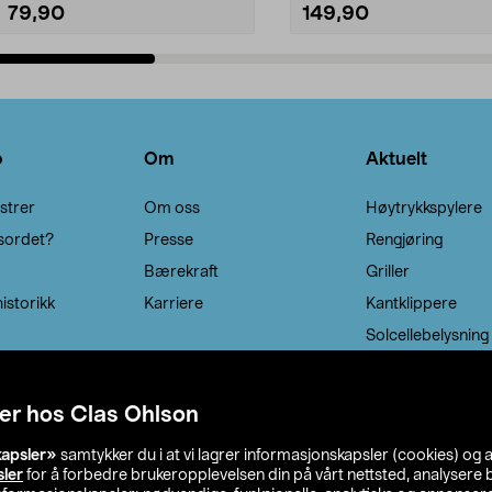
79,90
149,90
Legg i handlekurv
Legg i handlekurv
o
Om
Aktuelt
strer
Om oss
Høytrykkspylere
sordet?
Presse
Rengjøring
Bærekraft
Griller
istorikk
Karriere
Kantklippere
Solcellebelysning
er hos Clas Ohlson
kapsler»
samtykker du i at vi lagrer informasjonskapsler (cookies) og 
sler
for å forbedre brukeropplevelsen din på vårt nettsted, analysere b