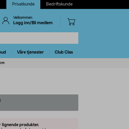
Privatkunde
Bedriftskunde
Velkommen
Logg inn/Bli medlem
bud
Våre tjenester
Club Clas
 cm
t
er
lignende produkter.