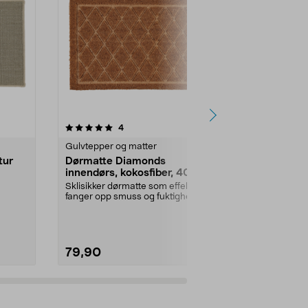
4.5 av 5 stjerner
anmeldelser
4.5
4
2
Gulvtepper og matter
Gulvtepper o
tur
Dørmatte Diamonds
Dørmatte i
innendørs, kokosfiber, 40 x
cm, grå
60 cm
Sklisikker dørmatte som effektivt
Sklisikker dør
fanger opp smuss og fuktighet ved
fanger opp sm
te ...
inngangen. D...
inngangen. G.
79,90
49,90