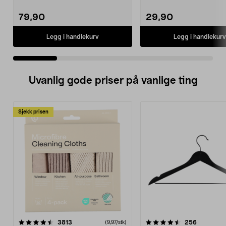
Gardena, Flymo og McC...
og PFS 7000.
79,90
29,90
Legg i handlekurv
Legg i handlekurv
Uvanlig gode priser på vanlige ting
Sjekk prisen
4.5av 5 stjerner
anmeldelser
4.5av 5 stjerner
anmeldels
3813
256
(9,97/stk)