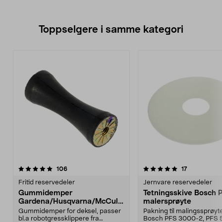
Toppselgere i samme kategori
5.0 av 5 stjerner
anmeldelser
4.5 av 5 stjerner
anmeldelser
106
17
Fritid reservedeler
Jernvare reservedeler
Gummidemper
Tetningsskive Bosch 
Gardena/Husqvarna/McCullo
malersprøyte
ch/Flymo
Gummidemper for deksel, passer
Pakning til malingssprøyt
bl.a robotgressklippere fra
Bosch PFS 3000-2, PFS 