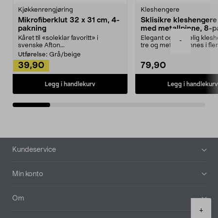
Kjøkkenrengjøring
Kleshengere
Mikrofiberklut 32 x 31 cm, 4-
Sklisikre kleshengere 
pakning
med metallpinne, 8-p
Kåret til «soleklar favoritt» i
Elegant og skikkelig kles
-
svenske Afton...
tre og metall – finnes i fle
Kleshe...
Utførelse:
Grå/beige
39,90
79,90
Legg i handlekurv
Legg i handlekurv
Bunntekst
Kundeservice
Min konto
Om
Product
+
quantity