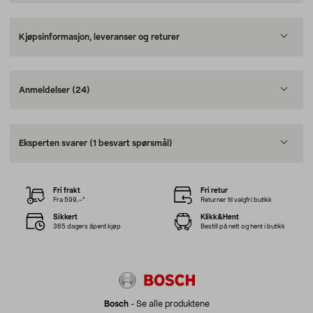
Kjøpsinformasjon, leveranser og returer
Anmeldelser
(24)
Eksperten svarer
(1 besvart spørsmål)
Fri frakt
Fri retur
Fra 599,–*
Returner til valgfri butikk
Sikkert
Klikk&Hent
365 dagers åpent kjøp
Bestill på nett og hent i butikk
Bosch
-
Se alle produktene