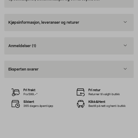
Kjøpsinformasjon, leveranser og returer
Anmeldelser
(1)
Eksperten svarer
Fri frakt
Fri retur
Fra 599,–*
Returner til valgfri butikk
Sikkert
Klikk&Hent
365 dagers åpent kjøp
Bestill på nett og hent i butikk