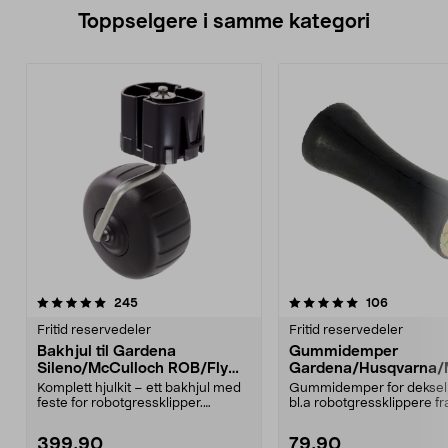
Toppselgere i samme kategori
5.0 av 5 stjerner
anmeldelser
4.5 av 5 stjerner
anmeldels
245
106
Fritid reservedeler
Fritid reservedeler
Bakhjul til Gardena
Gummidemper
Sileno/McCulloch ROB/Flymo
Gardena/Husqvarna/
Easilife
ch/Flymo
Komplett hjulkit – ett bakhjul med
Gummidemper for deksel,
feste for robotgressklipper.
bl.a robotgressklippere fr
Bakhjul – reserv...
Gardena, Flymo og McC..
399,90
79,90