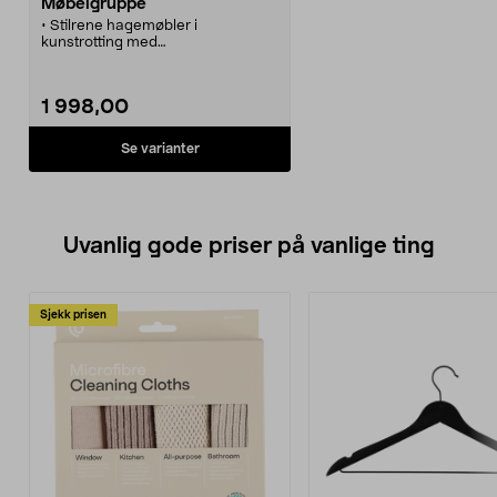
Møbelgruppe
• Stilrene hagemøbler i
kunstrotting med
aluminiumsramme.
• En sofa, to stoler og et bord med
glassplate.
1 998,00
• Leveres med 3 puter.
Se varianter
Uvanlig gode priser på vanlige ting
Sjekk prisen