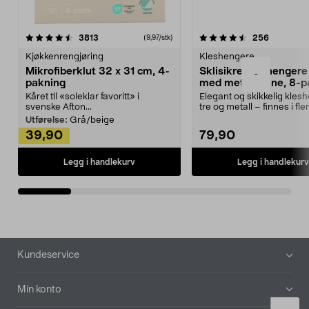
4.5av 5 stjerner
anmeldelser
4.5av 5 stjerner
anmeldels
3813
256
(9,97/stk)
Kjøkkenrengjøring
Kleshengere
Mikrofiberklut 32 x 31 cm, 4-
Sklisikre kleshengere 
-
pakning
med metallpinne, 8-p
Kåret til «soleklar favoritt» i
Elegant og skikkelig kles
svenske Afton...
tre og metall – finnes i fle
Kleshe...
Utførelse:
Grå/beige
39,90
79,90
Legg i handlekurv
Legg i handlekurv
Bunntekst
Kundeservice
Min konto