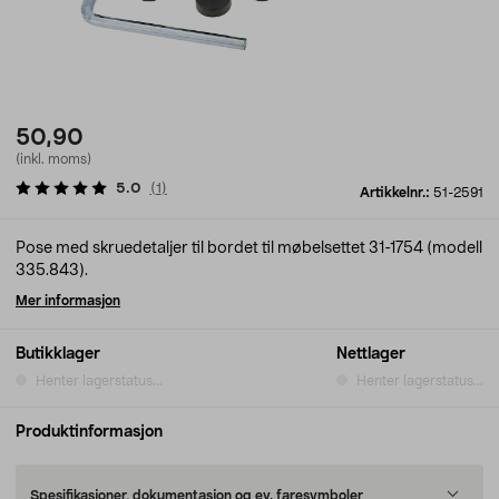
50,90
(inkl. moms)
5.0
(
1
)
Artikkelnr.:
51-2591
Pose med skruedetaljer til bordet til møbelsettet 31-1754 (modell
335.843).
Mer informasjon
Butikklager
Nettlager
Henter lagerstatus...
Henter lagerstatus...
Produktinformasjon
Spesifikasjoner, dokumentasjon og ev. faresymboler