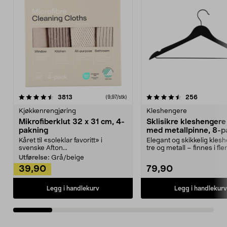
4.5av 5 stjerner
anmeldelser
4.5av 5 stjerner
anmeldels
3813
256
(9,97/stk)
Kjøkkenrengjøring
Kleshengere
Mikrofiberklut 32 x 31 cm, 4-
Sklisikre kleshengere 
pakning
med metallpinne, 8-p
Kåret til «soleklar favoritt» i
Elegant og skikkelig kles
svenske Afton...
tre og metall – finnes i fle
Kleshe...
Utførelse:
Grå/beige
39,90
79,90
Legg i handlekurv
Legg i handlekurv