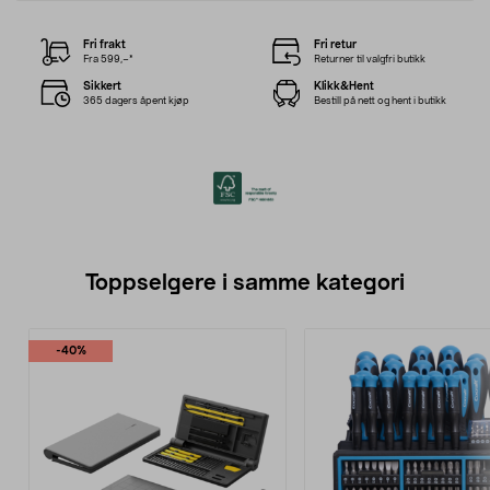
Fri frakt
Fri retur
Fra 599,–*
Returner til valgfri butikk
Sikkert
Klikk&Hent
365 dagers åpent kjøp
Bestill på nett og hent i butikk
Toppselgere i samme kategori
-40%