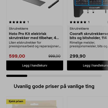
5.0 av 5 stjerner
anmeldelser
4.5 av 5 stjerner
anmeldelser
1
1
Skrutrekkere
Skrutrekkere
Hoto Pro Kit elektrisk
Cocraft skrutrekkers
skrutrekker med tilbehør, 48
bits og bitsholder, 114
deler
Liten elskrutrekker for
Rimelige meisler,
presisjonsarbeid og reparasjoner.
presisjonsmeisler, bits og
Hoto Pro Kit – elektri...
bitsholdere for hjem, hob
tekn...
599,00
299,90
999,00
Legg i handlekurv
Legg i handlekurv
Uvanlig gode priser på vanlige ting
Sjekk prisen