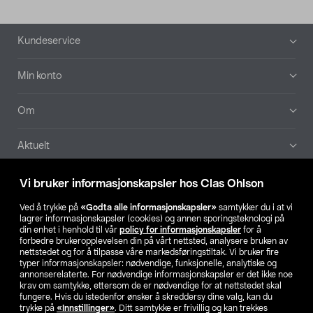
Bunntekst
Kundeservice
Min konto
Om
Aktuelt
Våre selskaper
Vi bruker informasjonskapsler hos Clas Ohlson
Ved å trykke på
«Godta alle informasjonskapsler»
samtykker du i at vi
Finn din butikk
lagrer informasjonskapsler (cookies) og annen sporingsteknologi på
din enhet i henhold til vår
policy for informasjonskapsler
for å
forbedre brukeropplevelsen din på vårt nettsted, analysere bruken av
SE
NO
FI
nettstedet og for å tilpasse våre markedsføringstiltak. Vi bruker fire
typer informasjonskapsler: nødvendige, funksjonelle, analytiske og
annonserelaterte. For nødvendige informasjonskapsler er det ikke noe
krav om samtykke, ettersom de er nødvendige for at nettstedet skal
fungere. Hvis du istedenfor ønsker å skreddersy dine valg, kan du
trykke på
«Innstillinger»
. Ditt samtykke er frivillig og kan trekkes