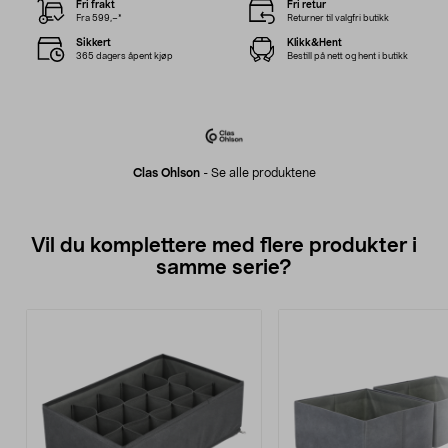
Fri frakt
Fri retur
Fra 599,–*
Returner til valgfri butikk
Sikkert
Klikk&Hent
365 dagers åpent kjøp
Bestill på nett og hent i butikk
Clas Ohlson
-
Se alle produktene
Vil du komplettere med flere produkter i
samme serie?