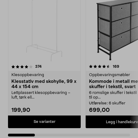
4.5 av 5 stjerner
anmeldelser
4.0 av 5 stjerner
anmeldels
374
169
Klesoppbevaring
Oppbevaringsmøbler
Klesstativ med skohylle, 99 x
Kommode i metall m
44 x 154 cm
skuffer i tekstil, svart
Lettplassert klesoppbevaring –
6 romslige skuffer i tekstil
luft, tørk ell...
til op...
Utførelse:
6 skuffer
199,90
699,00
Se varianter
Legg i handlekurv