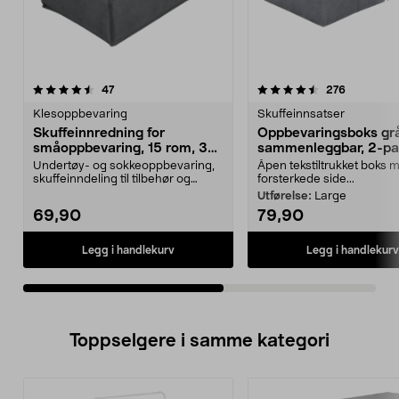
4.5av 5 stjerner
anmeldelser
4.5av 5 stjerner
anmeldels
47
276
Klesoppbevaring
Skuffeinnsatser
Skuffeinnredning for
Oppbevaringsboks gr
småoppbevaring, 15 rom, 34
sammenleggbar, 2-pa
x 22 x 10 cm
Undertøy- og sokkeoppbevaring,
Åpen tekstiltrukket boks 
skuffeinndeling til tilbehør og
forsterkede side...
småtteri. Skuffei...
Utførelse:
Large
69,90
79,90
Legg i handlekurv
Legg i handlekurv
Toppselgere i samme kategori