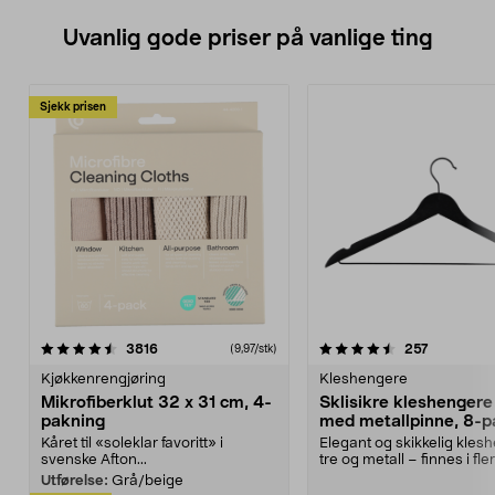
Uvanlig gode priser på vanlige ting
Sjekk prisen
4.5av 5 stjerner
anmeldelser
4.5av 5 stjerner
anmeldels
3816
257
(9,97/stk)
Kjøkkenrengjøring
Kleshengere
Mikrofiberklut 32 x 31 cm, 4-
Sklisikre kleshengere 
pakning
med metallpinne, 8-p
Kåret til «soleklar favoritt» i
Elegant og skikkelig kles
svenske Afton...
tre og metall – finnes i fle
Kleshe...
Utførelse:
Grå/beige