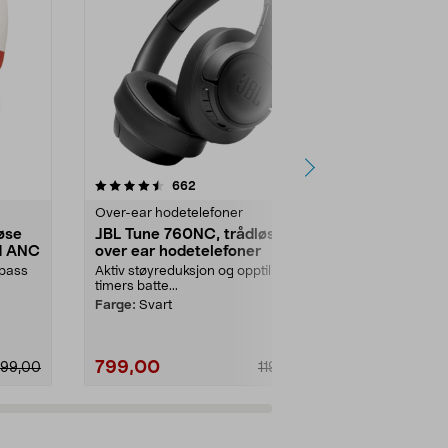
4.5 av 5 stjerner
anmeldelser
4.5
662
1
Over-ear hodetelefoner
Over-ear hod
øse
JBL Tune 760NC, trådløse
Sony WH-C
d ANC
over ear hodetelefoner
over ear-h
støyreduse
lpass
Aktiv støyreduksjon og opptil 50
Behagelig lyd
timers batte...
støy. Sony WH
Farge:
Svart
Farge:
Rosa
799,00
790,00
799,00
1190,00