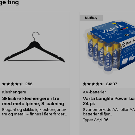
ge ting
Multibuy
4.5av 5 stjerner
anmeldelser
4.5av 5 stjerner
anmeldels
256
24107
Kleshengere
AA-batterier
Sklisikre kleshengere i tre
Varta Longlife Power ba
med metallpinne, 8-pakning
24 pk
Elegant og skikkelig kleshenger av
Svanemerkede AA- eller A
tre og metall – finnes i flere farger.
batterier til fjer...
Kleshe...
Type:
AA/LR6