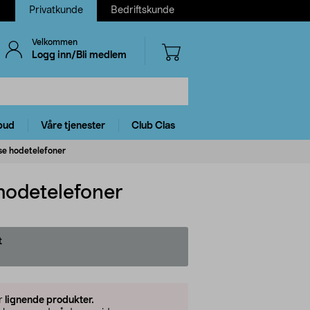
Privatkunde
Bedriftskunde
Velkommen
Logg inn/Bli medlem
bud
Våre tjenester
Club Clas
e hodetelefoner
hodetelefoner
t
er
lignende produkter.