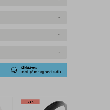
Klikk&Hent
Bestill på nett og hent i butikk
-33%
-34%