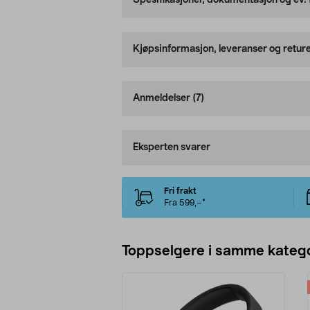
Spesifikasjoner, dokumentasjon og ev.
Kjøpsinformasjon, leveranser og retur
Anmeldelser
(7)
Eksperten svarer
Fri frakt
Fra 599,–*
Toppselgere i samme katego