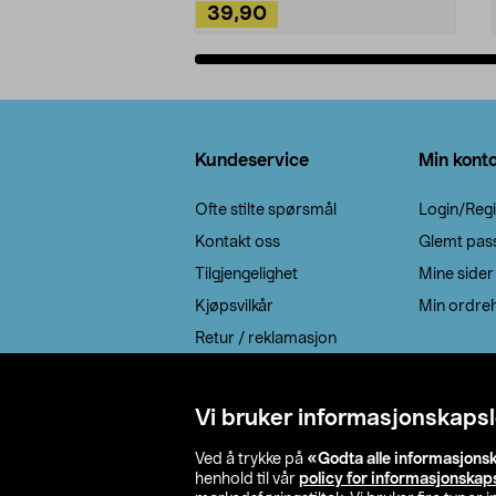
39,90
Legg i handlekurv
Bunntekst
Kundeservice
Min kont
Ofte stilte spørsmål
Login/Regi
Kontakt oss
Glemt pas
Tilgjengelighet
Mine sider
Kjøpsvilkår
Min ordreh
Retur / reklamasjon
EE-avfall
Cookie policy
Vi bruker informasjonskapsl
Leveringsalternativ
Ved å trykke på
«Godta alle informasjons
henhold til vår
policy for informasjonskap