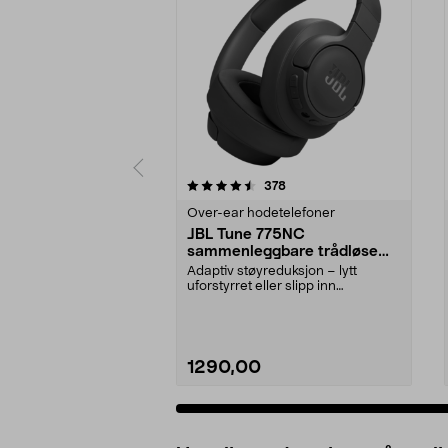
5 av 5 stjerner
4.0 av 5 stjerner
anmeldelser
378
Over-ear hodetelefoner
JBL Tune 775NC
sammenleggbare trådløse
over ear-hodetelefoner,
Adaptiv støyreduksjon – lytt
svarte
uforstyrret eller slipp inn
omgivelsene med Smart A...
1290,00