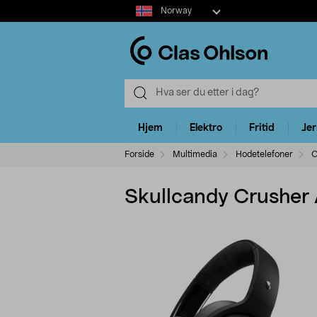
Select
Norway
market
Hjem
Elektro
Fritid
Je
Forside
Multimedia
Hodetelefoner
O
Skullcandy Crusher