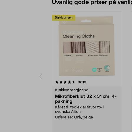
Uvanlig gode priser på vanli
Sjekk prisen
5av 5 stjerner
4.5av 5 stjerner
anmeldelser
3813
Kjøkkenrengjøring
Mikrofiberklut 32 x 31 cm, 4-
pakning
Kåret til «soleklar favoritt» i
svenske Afton...
Utførelse:
Grå/beige