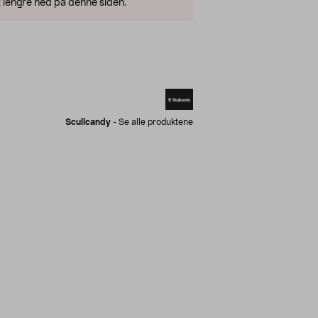
 lengre ned på denne siden.
Scullcandy
-
Se alle produktene