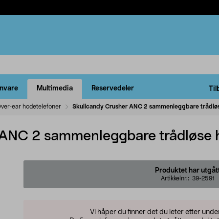
rnvare
Multimedia
Reservedeler
Til
ver-ear hodetelefoner
Skullcandy Crusher ANC 2 sammenleggbare trådløs
 ANC 2 sammenleggbare trådløse 
Produktet har utgåt
Artikkelnr.:
39-2591
Vi håper du finner det du leter etter und