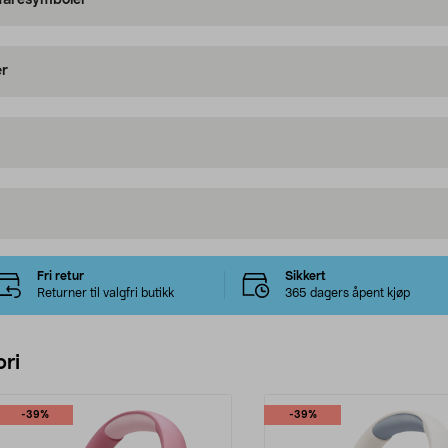
 faresymboler
er
Fri retur
Sikkert
Returner til valgfri butikk
365 dagers åpent kjøp
ri
-39%
-39%