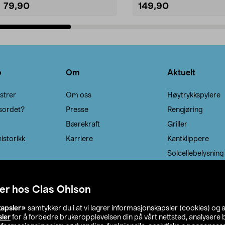
79,90
149,90
Legg i handlekurv
Legg i handlekurv
o
Om
Aktuelt
strer
Om oss
Høytrykkspylere
sordet?
Presse
Rengjøring
Bærekraft
Griller
istorikk
Karriere
Kantklippere
Solcellebelysning
er hos Clas Ohlson
kapsler»
samtykker du i at vi lagrer informasjonskapsler (cookies) og 
sler
for å forbedre brukeropplevelsen din på vårt nettsted, analysere b