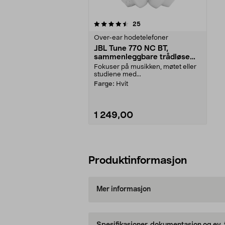
5av 5 stjerner
anmeldelser
25
Over-ear hodetelefoner
JBL Tune 770 NC BT,
sammenleggbare trådløse
hodetelefoner
Fokuser på musikken, møtet eller
studiene med...
Farge:
Hvit
1 249,00
Legg i handlekurv
Produktinformasjon
Mer informasjon