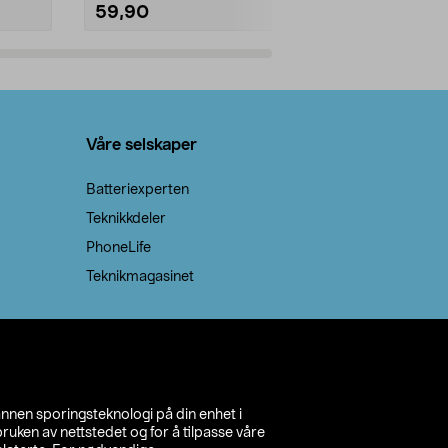
59,90
69,90
Legg i handlekurv
Legg 
Våre selskaper
Batteriexperten
Teknikkdeler
PhoneLife
Teknikmagasinet
annen sporingsteknologi på din enhet i
ruken av nettstedet og for å tilpasse våre