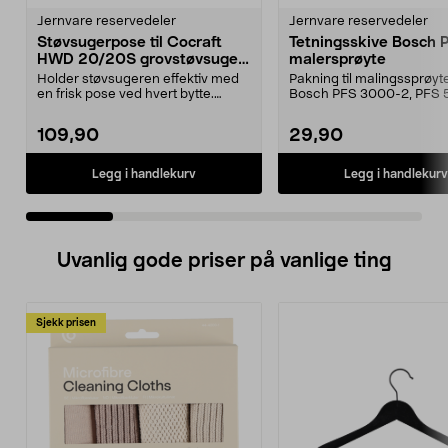
Jernvare reservedeler
Jernvare reservedeler
Støvsugerpose til Cocraft
Tetningsskive Bosch 
HWD 20/20S grovstøvsuger,
malersprøyte
5-pakning
Holder støvsugeren effektiv med
Pakning til malingssprøyt
en frisk pose ved hvert bytte.
Bosch PFS 3000-2, PFS 
Støvsugerposer ti...
og PFS 7000.
109,90
29,90
Legg i handlekurv
Legg i handlekurv
Uvanlig gode priser på vanlige ting
Sjekk prisen