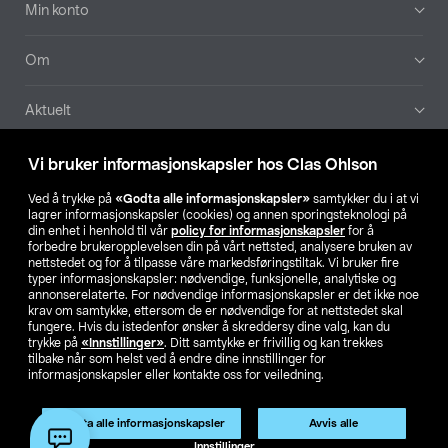
Min konto
Om
Aktuelt
Våre selskaper
Vi bruker informasjonskapsler hos Clas Ohlson
Ved å trykke på
«Godta alle informasjonskapsler»
samtykker du i at vi
Finn din butikk
lagrer informasjonskapsler (cookies) og annen sporingsteknologi på
din enhet i henhold til vår
policy for informasjonskapsler
for å
forbedre brukeropplevelsen din på vårt nettsted, analysere bruken av
SE
NO
FI
nettstedet og for å tilpasse våre markedsføringstiltak. Vi bruker fire
typer informasjonskapsler: nødvendige, funksjonelle, analytiske og
annonserelaterte. For nødvendige informasjonskapsler er det ikke noe
krav om samtykke, ettersom de er nødvendige for at nettstedet skal
fungere. Hvis du istedenfor ønsker å skreddersy dine valg, kan du
trykke på
«Innstillinger»
. Ditt samtykke er frivillig og kan trekkes
tilbake når som helst ved å endre dine innstillinger for
informasjonskapsler eller kontakte oss for veiledning.
Privacy statement
Medlemsvilkår
Kjøpsvilkår
For bedrifter
Endre til priser ekskl. moms
Produktet har utgått
Godta alle informasjonskapsler
Avvis alle
Artikkelnr.:
51-269
Innstillinger