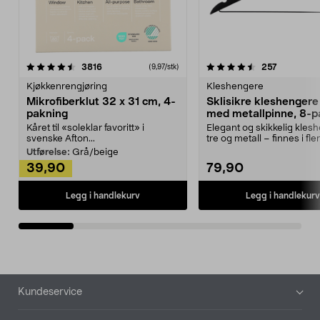
4.5av 5 stjerner
anmeldelser
4.5av 5 stjerner
anmeldels
3816
257
(9,97/stk)
Kjøkkenrengjøring
Kleshengere
Mikrofiberklut 32 x 31 cm, 4-
Sklisikre kleshengere 
pakning
med metallpinne, 8-p
Kåret til «soleklar favoritt» i
Elegant og skikkelig kles
svenske Afton...
tre og metall – finnes i fle
Kleshe...
Utførelse:
Grå/beige
39,90
79,90
Legg i handlekurv
Legg i handlekurv
Bunntekst
Kundeservice