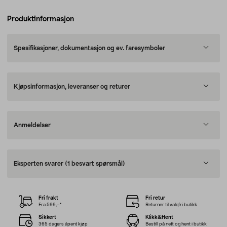
Produktinformasjon
Spesifikasjoner, dokumentasjon og ev. faresymboler
Kjøpsinformasjon, leveranser og returer
Anmeldelser
Eksperten svarer
(1 besvart spørsmål)
Fri frakt
Fri retur
Fra 599,–*
Returner til valgfri butikk
Sikkert
Klikk&Hent
365 dagers åpent kjøp
Bestill på nett og hent i butikk