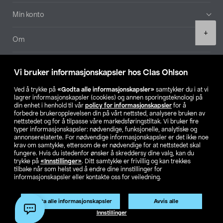
Min konto
Product
+
quantity
Om
Aktuelt
Vi bruker informasjonskapsler hos Clas Ohlson
Våre selskaper
Ved å trykke på
«Godta alle informasjonskapsler»
samtykker du i at vi
lagrer informasjonskapsler (cookies) og annen sporingsteknologi på
din enhet i henhold til vår
policy for informasjonskapsler
for å
Finn din butikk
forbedre brukeropplevelsen din på vårt nettsted, analysere bruken av
nettstedet og for å tilpasse våre markedsføringstiltak. Vi bruker fire
typer informasjonskapsler: nødvendige, funksjonelle, analytiske og
annonserelaterte. For nødvendige informasjonskapsler er det ikke noe
SE
NO
FI
krav om samtykke, ettersom de er nødvendige for at nettstedet skal
fungere. Hvis du istedenfor ønsker å skreddersy dine valg, kan du
trykke på
«Innstillinger»
. Ditt samtykke er frivillig og kan trekkes
tilbake når som helst ved å endre dine innstillinger for
informasjonskapsler eller kontakte oss for veiledning.
Godta alle informasjonskapsler
Avvis alle
Privacy statement
Medlemsvilkår
Kjøpsvilkår
For bedrifter
Legg i handlekurv
(1)
Innstillinger
Endre til priser ekskl. moms