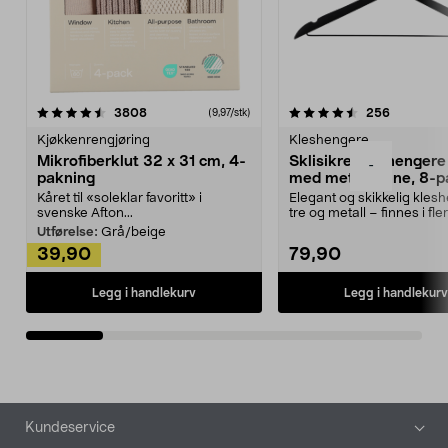
4.5av 5 stjerner
anmeldelser
4.5av 5 stjerner
anmeldels
3808
256
(9,97/stk)
Kjøkkenrengjøring
Kleshengere
Mikrofiberklut 32 x 31 cm, 4-
Sklisikre kleshengere 
-
pakning
med metallpinne, 8-p
Kåret til «soleklar favoritt» i
Elegant og skikkelig kles
svenske Afton...
tre og metall – finnes i fle
Kleshe...
Utførelse:
Grå/beige
39,90
79,90
Legg i handlekurv
Legg i handlekurv
Bunntekst
Kundeservice