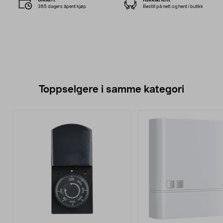
365 dagers åpent kjøp
Bestill på nett og hent i butikk
Toppselgere i samme kategori