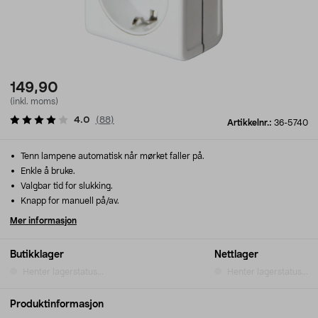
149,90
(inkl. moms)
4.0
(
88
)
Artikkelnr.:
36-5740
Tenn lampene automatisk når mørket faller på.
Enkle å bruke.
Valgbar tid for slukking.
Knapp for manuell på/av.
Mer informasjon
Butikklager
Nettlager
Henter lagerstatus...
Henter lagerstatus...
Produktinformasjon