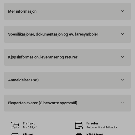
Mer informasjon
Spesifikasjoner, dokumentasjon og ev. faresymboler
Kjøpsinformasjon, leveranser og returer
Anmeldelser
(88)
Eksperten svarer
(2 besvarte spørsmål)
Fri frakt
Fri retur
Fra 599,–*
Returner til valgfri butikk
Sikkert
Klikk&Hent