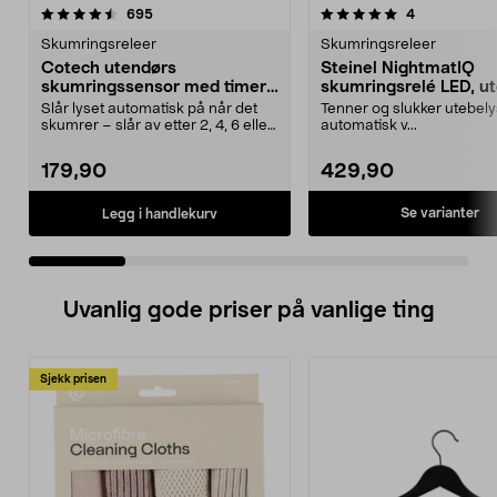
5.0 av 5 stjerner
anmeldelser
4.5 av 5 stjerner
anmeldelser
695
4
Skumringsreleer
Skumringsreleer
Cotech utendørs
Steinel NightmatIQ
skumringssensor med timer,
skumringsrelé LED, u
IP44
Slår lyset automatisk på når det
Tenner og slukker utebel
skumrer – slår av etter 2, 4, 6 eller
automatisk v...
8 timer. ...
179,90
429,90
Se varianter
Legg i handlekurv
Uvanlig gode priser på vanlige ting
Sjekk prisen