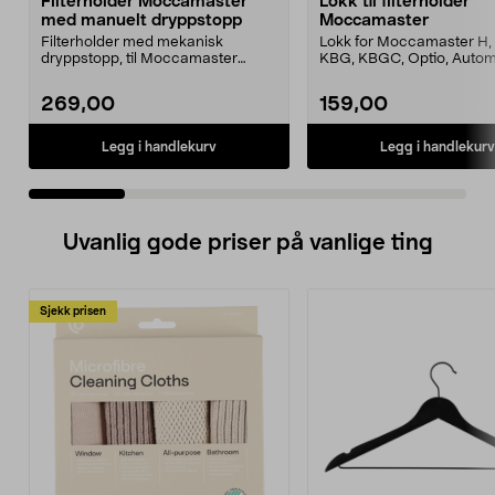
Filterholder Moccamaster
Lokk til filterholder
med manuelt dryppstopp
Moccamaster
Filterholder med mekanisk
Lokk for Moccamaster H, 
dryppstopp, til Moccamaster
KBG, KBGC, Optio, Autom
kaffetrakter. Passer model...
Automatic S, Manual ...
269,00
159,00
Legg i handlekurv
Legg i handlekurv
Uvanlig gode priser på vanlige ting
Sjekk prisen