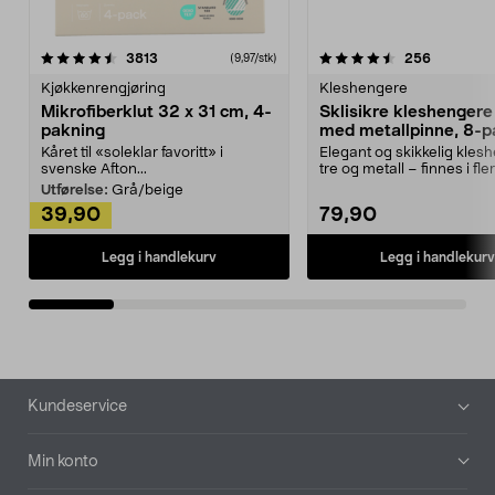
4.5av 5 stjerner
anmeldelser
4.5av 5 stjerner
anmeldels
3813
256
(9,97/stk)
Kjøkkenrengjøring
Kleshengere
Mikrofiberklut 32 x 31 cm, 4-
Sklisikre kleshengere 
pakning
med metallpinne, 8-p
Kåret til «soleklar favoritt» i
Elegant og skikkelig kles
svenske Afton...
tre og metall – finnes i fle
Kleshe...
Utførelse:
Grå/beige
39,90
79,90
Legg i handlekurv
Legg i handlekurv
Bunntekst
Kundeservice
Min konto