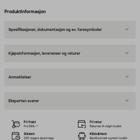
Produktinformasjon
Spesifikasjoner, dokumentasjon og ev. faresymboler
Kjøpsinformasjon, leveranser og returer
Anmeldelser
Eksperten svarer
Fri frakt
Fri retur
Fra 599,–*
Returner til valgfri butikk
Sikkert
Klikk&Hent
365 dagers åpent kjøp
Bestill på nett og hent i butikk