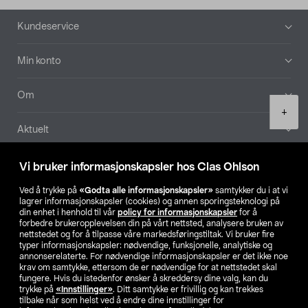
Bunntekst
Kundeservice
Min konto
Om
Product
+
quantity
Aktuelt
Våre selskaper
Vi bruker informasjonskapsler hos Clas Ohlson
Ved å trykke på
«Godta alle informasjonskapsler»
samtykker du i at vi
Finn din butikk
lagrer informasjonskapsler (cookies) og annen sporingsteknologi på
din enhet i henhold til vår
policy for informasjonskapsler
for å
forbedre brukeropplevelsen din på vårt nettsted, analysere bruken av
SE
NO
FI
nettstedet og for å tilpasse våre markedsføringstiltak. Vi bruker fire
typer informasjonskapsler: nødvendige, funksjonelle, analytiske og
annonserelaterte. For nødvendige informasjonskapsler er det ikke noe
krav om samtykke, ettersom de er nødvendige for at nettstedet skal
fungere. Hvis du istedenfor ønsker å skreddersy dine valg, kan du
trykke på
«Innstillinger»
. Ditt samtykke er frivillig og kan trekkes
tilbake når som helst ved å endre dine innstillinger for