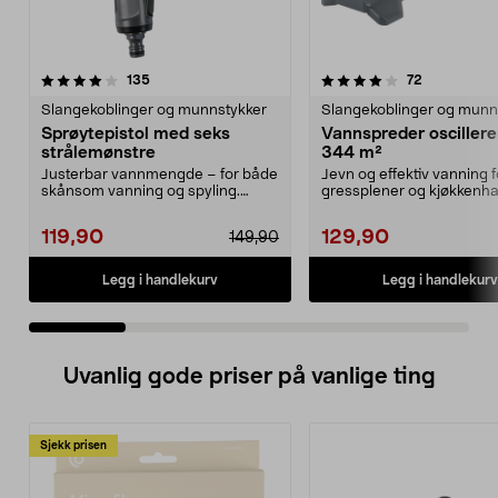
4.0 av 5 stjerner
anmeldelser
4.5 av 5 stjerner
anmeldelse
135
72
Slangekoblinger og munnstykker
Slangekoblinger og munn
Sprøytepistol med seks
Vannspreder oscillere
strålemønstre
344 m²
Justerbar vannmengde – for både
Jevn og effektiv vanning f
skånsom vanning og spyling.
gressplener og kjøkkenha
Hendig vanningspisto...
Vannspreder oscilleren...
119,90
129,90
149,90
Legg i handlekurv
Legg i handlekurv
Uvanlig gode priser på vanlige ting
Sjekk prisen