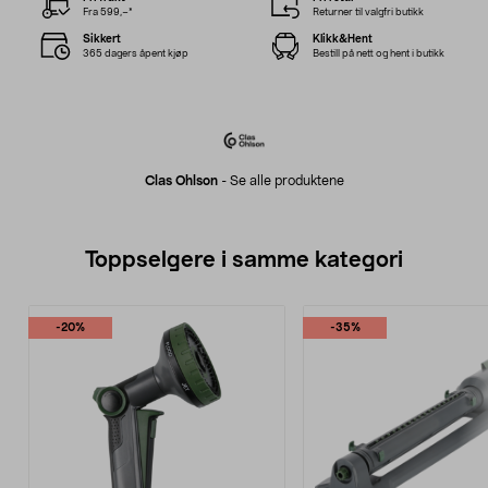
Fra 599,–*
Returner til valgfri butikk
Sikkert
Klikk&Hent
365 dagers åpent kjøp
Bestill på nett og hent i butikk
Clas Ohlson
-
Se alle produktene
Toppselgere i samme kategori
-20%
-35%