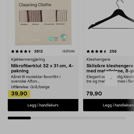
4.5av 5 stjerner
anmeldelser
4.5av 5 stjerner
anmeldels
3813
256
(9,97/stk)
Kjøkkenrengjøring
Kleshengere
Mikrofiberklut 32 x 31 cm, 4-
Sklisikre kleshengere 
pakning
med metallpinne, 8-p
Kåret til «soleklar favoritt» i
Elegant og skikkelig kles
-
svenske Afton...
tre og metall – finnes i fle
Kleshe...
Utførelse:
Grå/beige
39,90
79,90
Legg i handlekurv
Legg i handlekurv