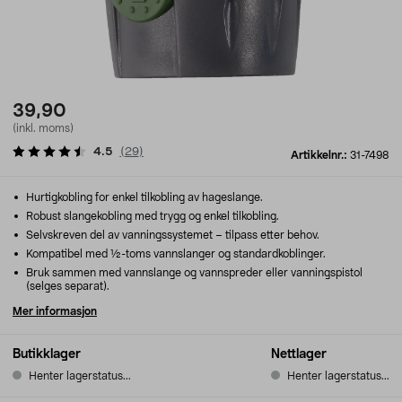
39,90
(inkl. moms)
4.5
(
29
)
Artikkelnr.:
31-7498
Hurtigkobling for enkel tilkobling av hageslange.
Robust slangekobling med trygg og enkel tilkobling.
Selvskreven del av vanningssystemet – tilpass etter behov.
Kompatibel med ½-toms vannslanger og standardkoblinger.
Bruk sammen med vannslange og vannspreder eller vanningspistol
(selges separat).
Mer informasjon
Butikklager
Nettlager
Henter lagerstatus...
Henter lagerstatus...