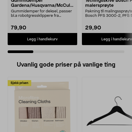
Gummidemper
Tetningsskive Bosch 
Gardena/Husqvarna/McCullo
malersprøyte
ch/Flymo
Gummidemper for deksel, passer
Pakning til malingssprøyt
bl.a robotgressklippere fra
Bosch PFS 3000-2, PFS 
Gardena, Flymo og McC...
og PFS 7000.
79,90
29,90
Legg i handlekurv
Legg i handlekurv
Uvanlig gode priser på vanlige ting
Sjekk prisen