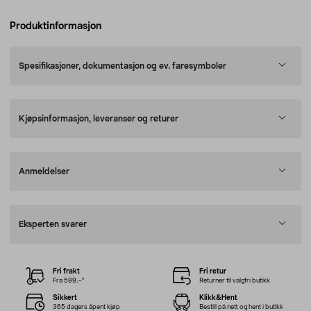
Produktinformasjon
Spesifikasjoner, dokumentasjon og ev. faresymboler
Kjøpsinformasjon, leveranser og returer
Anmeldelser
Eksperten svarer
Fri frakt
Fri retur
Fra 599,–*
Returner til valgfri butikk
Sikkert
Klikk&Hent
365 dagers åpent kjøp
Bestill på nett og hent i butikk