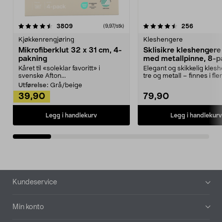
4.5av 5 stjerner
anmeldelser
4.5av 5 stjerner
anmeldels
3809
256
(9,97/stk)
Kjøkkenrengjøring
Kleshengere
Mikrofiberklut 32 x 31 cm, 4-
Sklisikre kleshengere 
pakning
med metallpinne, 8-p
Kåret til «soleklar favoritt» i
Elegant og skikkelig kles
svenske Afton...
tre og metall – finnes i fle
Kleshe...
Utførelse:
Grå/beige
39,90
79,90
Legg i handlekurv
Legg i handlekurv
Bunntekst
Kundeservice
Min konto