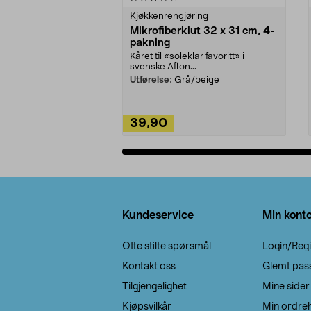
Kjøkkenrengjøring
Mikrofiberklut 32 x 31 cm, 4-
pakning
Kåret til «soleklar favoritt» i
svenske Afton...
Utførelse:
Grå/beige
39,90
Legg i handlekurv
Bunntekst
Kundeservice
Min kont
Ofte stilte spørsmål
Login/Regi
Kontakt oss
Glemt pas
Tilgjengelighet
Mine sider
Kjøpsvilkår
Min ordreh