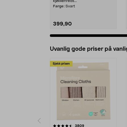
kjøkkenreds...
Farge:
Svart
399,90
Uvanlig gode priser på vanli
Sjekk prisen
5av 5 stjerner
4.5av 5 stjerner
anmeldelser
3809