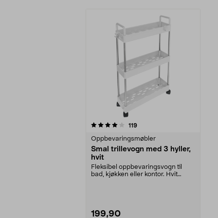
0av 5 stjerner
anmeldelser
119
Oppbevaringsmøbler
Smal trillevogn med 3 hyller,
hvit
Fleksibel oppbevaringsvogn til
bad, kjøkken eller kontor. Hvit
trillevogn med 3 ...
199,90