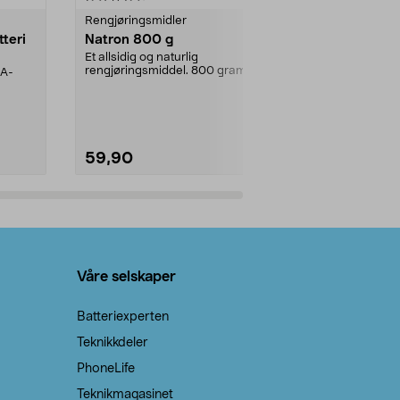
Rengjøringsmidler
Levende lys
tteri
Natron 800 g
Telys steari
prosent ste
Et allsidig og naturlig
rengjøringsmiddel. 800 gram
AA-
100 % stearin
natron – til rengjøring både...
råvarer. Produ
brenner med e
59,90
69,90
Legg i handlekurv
Legg 
Våre selskaper
Batteriexperten
Teknikkdeler
PhoneLife
Teknikmagasinet