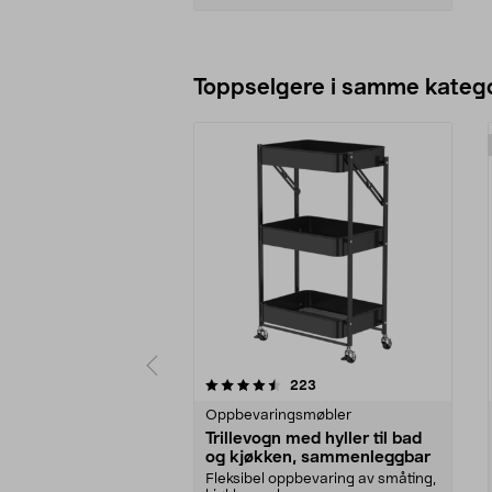
Legg i handlekurv
Toppselgere i samme katego
5 av 5 stjerner
anmeldelser
223
0.0 av 5 stjerner
Oppbevaringsmøbler
Trillevogn med hyller til bad
og kjøkken, sammenleggbar
Fleksibel oppbevaring av småting,