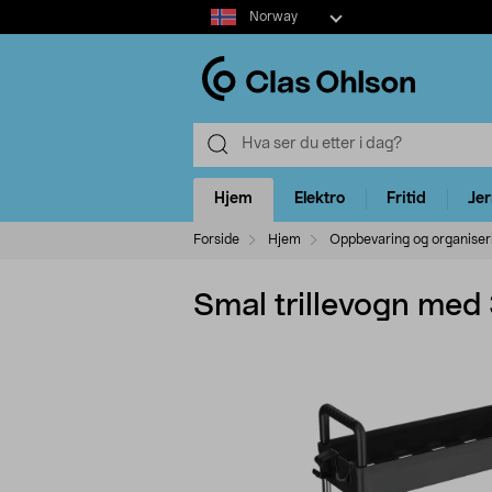
Select
Norway
market
Hjem
Elektro
Fritid
Je
Forside
Hjem
Oppbevaring og organiser
Smal trillevogn med 3