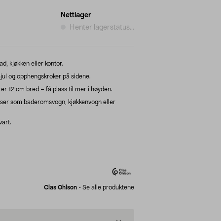
Nettlager
Henter lagerstatus...
d, kjøkken eller kontor.
 hjul og opphengskroker på sidene.
r 12 cm bred – få plass til mer i høyden.
asser som baderomsvogn, kjøkkenvogn eller
vart.
Clas Ohlson
-
Se alle produktene