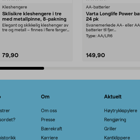
Kleshengere
AA-batterier
Sklisikre kleshengere i tre
Varta Longlife Power ba
med metallpinne, 8-pakning
24 pk
Elegant og skikkelig kleshenger av
Svanemerkede AA- eller A
tre og metall – finnes i flere farger.
batterier til fjer...
Kleshe...
Type:
AA/LR6
79,90
149,90
Legg i handlekurv
Legg i handlekurv
o
Om
Aktuelt
strer
Om oss
Høytrykkspylere
sordet?
Presse
Rengjøring
Bærekraft
Griller
istorikk
Karriere
Kantklippere