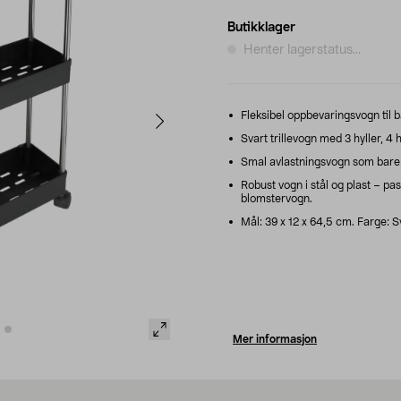
Butikklager
Henter lagerstatus...
Fleksibel oppbevaringsvogn til ba
Svart trillevogn med 3 hyller, 4
Smal avlastningsvogn som bare e
Robust vogn i stål og plast – p
blomstervogn.
Mål: 39 x 12 x 64,5 cm. Farge: S
Mer informasjon