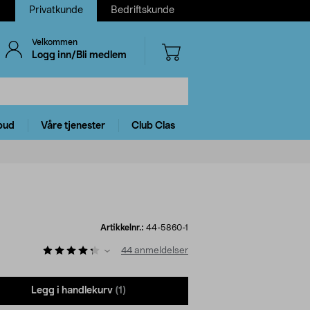
Privatkunde
Bedriftskunde
Velkommen
Logg inn/Bli medlem
bud
Våre tjenester
Club Clas
Artikkelnr.:
44-5860-1
44
anmeldelser
Legg i handlekurv
(1)