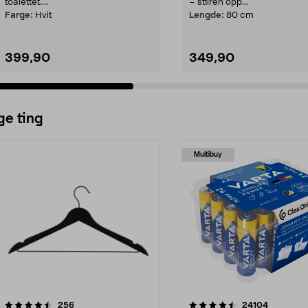
toalettet....
– stilren opp...
Farge:
Hvit
Lengde:
80 cm
399,90
349,90
ge ting
Multibuy
4.5av 5 stjerner
anmeldelser
4.5av 5 stjerner
anmeldels
256
24104