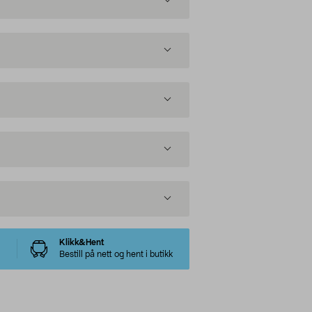
Klikk&Hent
Bestill på nett og hent i butikk