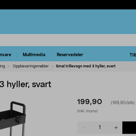
rnvare
Multimedia
Reservedeler
Til
ing
Oppbevaringsmøbler
Smal trillevogn med 3 hyller, svart
 hyller, svart
199,90
(199,90/stk)
(inkl. moms)
Product
quantity