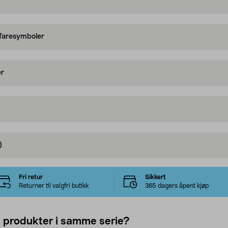
 faresymboler
er
)
Fri retur
Sikkert
Returner til valgfri butikk
365 dagers åpent kjøp
e produkter i samme serie?