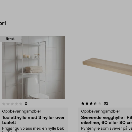
ri
Nyhet
3.5 av 5 stjerner
4.5 av 5 stjerner
anmeldelser
82
anmeldelser
0
Oppbevaringsmøbler
Oppbevaringsmøbler
Toaletthylle med 3 hyller over
Svevende vegghylle i F
toalett
eikefiner, 60 eller 80 c
Frigjør gulvplass med en hylle bak
Pyntehylle som svever på 