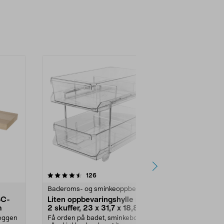
4.5 av 5 stjerner
anmeldelser
4.5
126
5
Baderoms- og sminkeoppbevaring
Oppbevaring
SC-
Liten oppbevaringshylle med
Lav hylle i 
m
2 skuffer, 23 x 31,7 x 18,8 cm
i tekstil, sva
veggen
Få orden på badet, sminkebordet
Møbel i gange