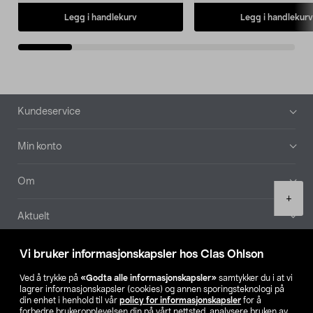
Legg i handlekurv
Legg i handlekurv
Bunntekst
Kundeservice
Min konto
Om
Product
+
quantity
Aktuelt
Våre selskaper
Vi bruker informasjonskapsler hos Clas Ohlson
Ved å trykke på
«Godta alle informasjonskapsler»
samtykker du i at vi
Finn din butikk
lagrer informasjonskapsler (cookies) og annen sporingsteknologi på
din enhet i henhold til vår
policy for informasjonskapsler
for å
forbedre brukeropplevelsen din på vårt nettsted, analysere bruken av