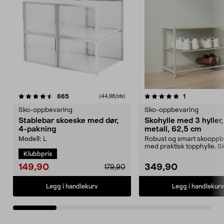
5.0 av 5 stjerner
anmeldelser
4.5 av 5 stjerner
anmeldelser
665
1
(44,98/stk)
Sko-oppbevaring
Sko-oppbevaring
Stablebar skoeske med dør,
Skohylle med 3 hyller,
4-pakning
metall, 62,5 cm
Utnytt plassen i garderobeskapet
Modell:
L
Robust og smart skooppb
eller bygg e...
med praktisk topphylle. Sk
Klubbpris
metall – 3 hyl...
149,90
349,90
179,90
Legg i handlekurv
Legg i handlekurv