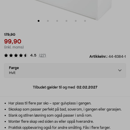
179,90
99,90
(inkl. moms)
4.5
(
27
)
Artikkelnr.:
44-6384-1
Select
Farge
variant
Hvit
Tilbudet gjelder til og med
02.02.2027
Har plass til flere par sko – spar gulvplass i gangen.
Skoskap som passer perfekt på bad, soverom, i gangen eller garasjen.
Slank og stilren løsning som også passer i små rom.
Monter flere skap ved siden av eller oppå hverandre.
Praktisk oppbevaring også for andre småting. Fås i flere farger.