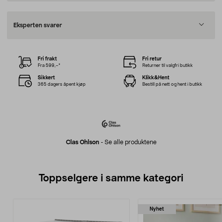
Eksperten svarer
Fri frakt
Fri retur
Fra 599,–*
Returner til valgfri butikk
Sikkert
Klikk&Hent
365 dagers åpent kjøp
Bestill på nett og hent i butikk
Clas Ohlson
-
Se alle produktene
Toppselgere i samme kategori
Nyhet