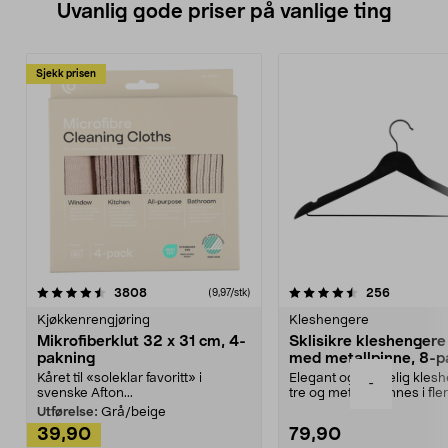
Uvanlig gode priser på vanlige ting
Sjekk prisen
4.5av 5 stjerner
anmeldelser
4.5av 5 stjerner
anmeldels
3808
256
(9,97/stk)
Kjøkkenrengjøring
Kleshengere
Mikrofiberklut 32 x 31 cm, 4-
Sklisikre kleshengere 
pakning
med metallpinne, 8-p
Kåret til «soleklar favoritt» i
Elegant og skikkelig kles
-
svenske Afton...
tre og metall – finnes i fle
Kleshe...
Utførelse:
Grå/beige
39,90
79,90