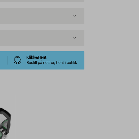
Klikk&Hent
Bestill på nett og hent i butikk