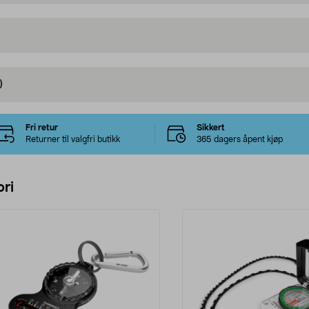
)
Fri retur
Sikkert
Returner til valgfri butikk
365 dagers åpent kjøp
ri