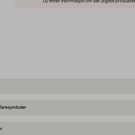
Du finner informasjon om det utgåtte produktet
 faresymboler
er