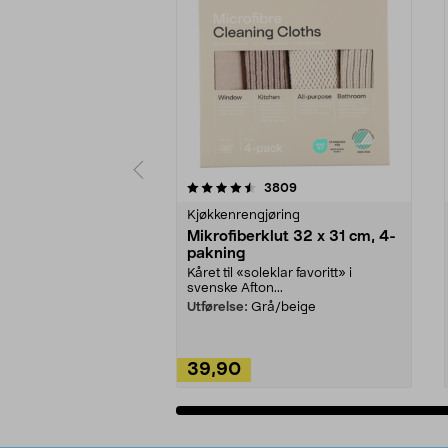
5av 5 stjerner
4.5av 5 stjerner
anmeldelser
3809
Kjøkkenrengjøring
Mikrofiberklut 32 x 31 cm, 4-
pakning
Kåret til «soleklar favoritt» i
svenske Afton...
Utførelse:
Grå/beige
39,90
Legg i handlekurv