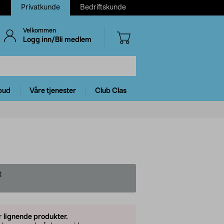
Privatkunde
Bedriftskunde
Velkommen
Logg inn/Bli medlem
bud
Våre tjenester
Club Clas
t
er
lignende produkter.