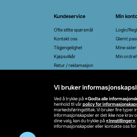
Bunntekst
Kundeservice
Min kont
Ofte stilte spørsmål
Login/Regi
Kontakt oss
Glemt pas
Tilgjengelighet
Mine sider
Kjøpsvilkår
Min ordreh
Retur / reklamasjon
EE-avfall
Cookie policy
Vi bruker informasjonskapsl
Leveringsalternativ
Ved å trykke på
«Godta alle informasjons
henhold til vår
policy for informasjonskap
markedsføringstiltak. Vi bruker fire typer
informasjonskapsler er det ikke noe krav 
dine valg, kan du trykke på
«Innstillinger»
informasjonskapsler eller kontakte oss for 
© 2026 Clas Oh