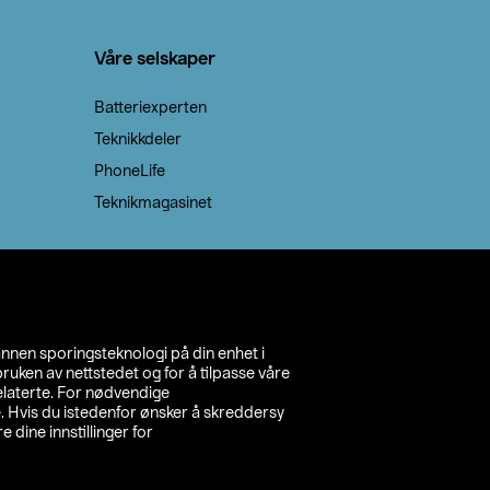
Våre selskaper
Batteriexperten
Teknikkdeler
PhoneLife
Teknikmagasinet
annen sporingsteknologi på din enhet i
ruken av nettstedet og for å tilpasse våre
relaterte. For nødvendige
. Hvis du istedenfor ønsker å skreddersy
e dine innstillinger for
inn din butikk