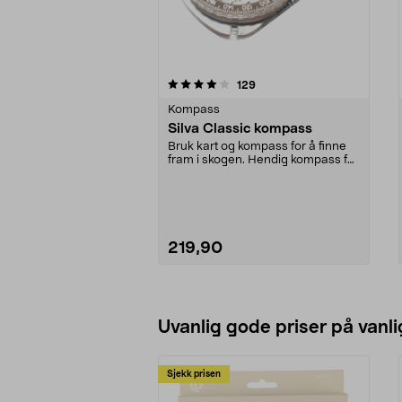
0 av 5 stjerner
4.0 av 5 stjerner
anmeldelser
129
Kompass
Silva Classic kompass
Bruk kart og kompass for å finne
fram i skogen. Hendig kompass for
deg som går t...
219,90
Uvanlig gode priser på vanli
Sjekk prisen