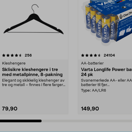
4.5av 5 stjerner
anmeldelser
4.5av 5 stjerner
anmeldels
256
24104
Kleshengere
AA-batterier
Sklisikre kleshengere i tre
Varta Longlife Power ba
med metallpinne, 8-pakning
24 pk
Elegant og skikkelig kleshenger av
Svanemerkede AA- eller A
tre og metall – finnes i flere farger.
batterier til fjer...
Kleshe...
Type:
AA/LR6
79,90
149,90
Legg i handlekurv
Legg i handlekurv