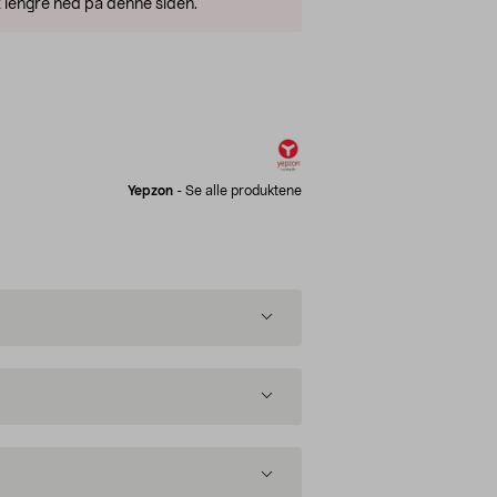
 lengre ned på denne siden.
Yepzon
-
Se alle produktene