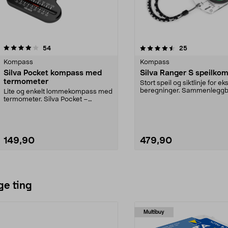
4.5 av 5 stjerner
anmeldelser
anmeldelser
54
25
Kompass
Kompass
Silva Pocket kompass med
Silva Ranger S speilko
termometer
Stort speil og siktlinje for e
beregninger. Sammenleggb
Lite og enkelt lommekompass med
termometer. Silva Pocket –
kjempelett kompass me...
149,90
479,90
ge ting
Multibuy