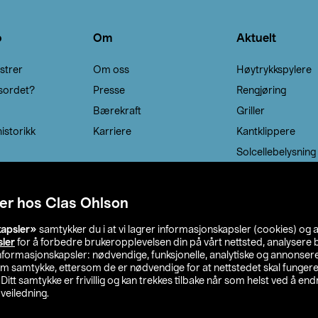
o
Om
Aktuelt
strer
Om oss
Høytrykkspylere
sordet?
Presse
Rengjøring
Bærekraft
Griller
istorikk
Karriere
Kantklippere
Solcellebelysning
er hos Clas Ohlson
kapsler»
samtykker du i at vi lagrer informasjonskapsler (cookies) og 
sler
for å forbedre brukeropplevelsen din på vårt nettsted, analysere b
 informasjonskapsler: nødvendige, funksjonelle, analytiske og annonse
om samtykke, ettersom de er nødvendige for at nettstedet skal fungere
. Ditt samtykke er frivillig og kan trekkes tilbake når som helst ved å endr
veiledning.
lson
Privacy statement
Medlemsvilkår
Kjøpsvilkår
F