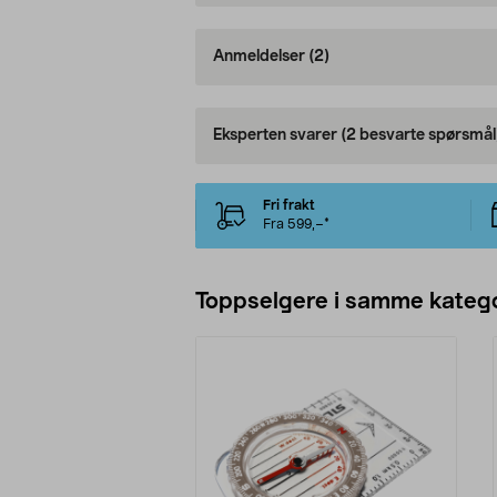
Anmeldelser
(2)
Eksperten svarer
(2 besvarte spørsmål
Fri frakt
Fra 599,–*
Toppselgere i samme katego