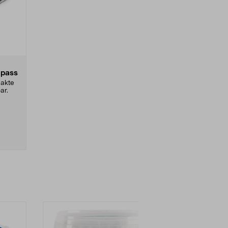
mpass
ksakte
ar.