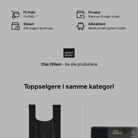
Fri frakt
Fri retur
Fra 599,–*
Returner til valgfri butikk
Sikkert
Klikk&Hent
365 dagers åpent kjøp
Bestill på nett og hent i butikk
Clas Ohlson
-
Se alle produktene
Toppselgere i samme kategori