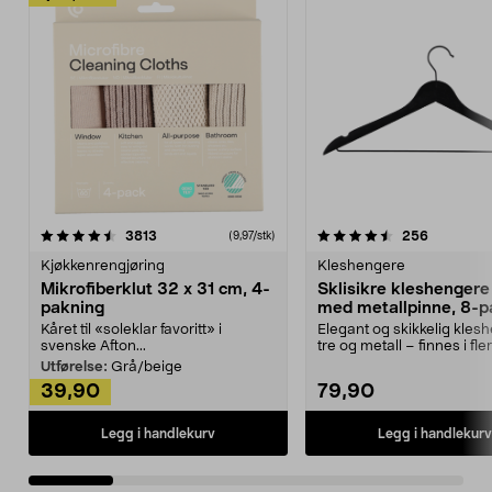
4.5av 5 stjerner
anmeldelser
4.5av 5 stjerner
anmeldels
3813
256
(9,97/stk)
Kjøkkenrengjøring
Kleshengere
Mikrofiberklut 32 x 31 cm, 4-
Sklisikre kleshengere 
pakning
med metallpinne, 8-p
Kåret til «soleklar favoritt» i
Elegant og skikkelig kles
svenske Afton...
tre og metall – finnes i fle
Kleshe...
Utførelse:
Grå/beige
39,90
79,90
Legg i handlekurv
Legg i handlekurv