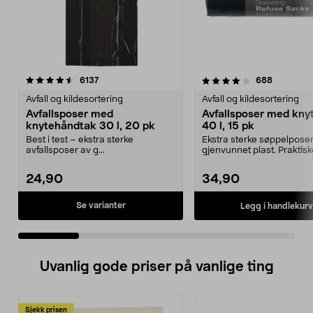
4.0 av 5 stjerner
anmeldelser
4.5 av 5 stjerner
anmeldels
6137
688
Avfall og kildesortering
Avfall og kildesortering
Avfallsposer med
Avfallsposer med kny
knytehåndtak 30 l, 20 pk
40 l, 15 pk
Best i test – ekstra sterke
Ekstra sterke søppelposer
avfallsposer av g...
gjenvunnet plast. Praktisk
søppelposer med knytebå.
24,90
34,90
Se varianter
Legg i handlekurv
Uvanlig gode priser på vanlige ting
Sjekk prisen