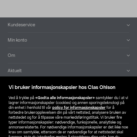
Bunntekst
Kundeservice
Min konto
Om
Aktuelt
Våre selskaper
Vi bruker informasjonskapsler hos Clas Ohlson
Ved å trykke på
«Godta alle informasjonskapsler»
samtykker du i at vi
Finn din butikk
lagrer informasjonskapsler (cookies) og annen sporingsteknologi på
din enhet i henhold til vår
policy for informasjonskapsler
for å
forbedre brukeropplevelsen din på vårt nettsted, analysere bruken av
SE
NO
FI
nettstedet og for å tilpasse våre markedsføringstiltak. Vi bruker fire
typer informasjonskapsler: nødvendige, funksjonelle, analytiske og
annonserelaterte. For nødvendige informasjonskapsler er det ikke noe
krav om samtykke, ettersom de er nødvendige for at nettstedet skal