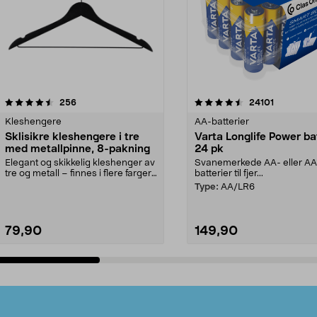
4.5av 5 stjerner
anmeldelser
4.5av 5 stjerner
anmeldels
256
24101
Kleshengere
AA-batterier
Sklisikre kleshengere i tre
Varta Longlife Power ba
med metallpinne, 8-pakning
24 pk
Elegant og skikkelig kleshenger av
Svanemerkede AA- eller A
tre og metall – finnes i flere farger.
batterier til fjer...
Kleshe...
Type:
AA/LR6
79,90
149,90
Legg i handlekurv
Legg i handlekurv