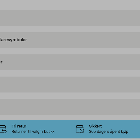
 faresymboler
er
Fri retur
Sikkert
Returner til valgfri butikk
365 dagers åpent kjøp