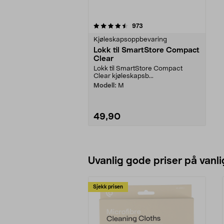
5av 5 stjerner
anmeldelser
973
Kjøleskapsoppbevaring
Lokk til SmartStore Compact
Clear
Lokk til SmartStore Compact
Clear kjøleskapsb...
Modell:
M
49,90
Legg i handlekurv
Uvanlig gode priser på vanli
Sjekk prisen