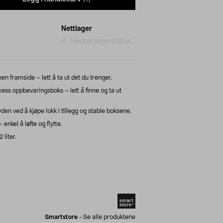
Nettlager
Henter lagerstatus...
 framside – lett å ta ut det du trenger.
s oppbevaringsboks – lett å finne og ta ut
yden ved å kjøpe lokk i tillegg og stable boksene.
nkel å løfte og flytte.
 liter.
Smartstore
-
Se alle produktene