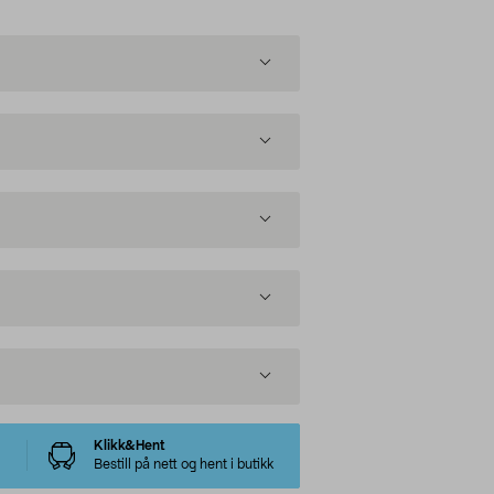
Klikk&Hent
Bestill på nett og hent i butikk