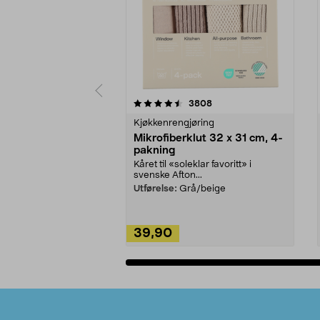
5av 5 stjerner
4.5av 5 stjerner
anmeldelser
3808
Kjøkkenrengjøring
Mikrofiberklut 32 x 31 cm, 4-
pakning
Kåret til «soleklar favoritt» i
svenske Afton...
Utførelse:
Grå/beige
39,90
Legg i handlekurv
Bunntekst