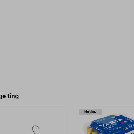
ge ting
Multibuy