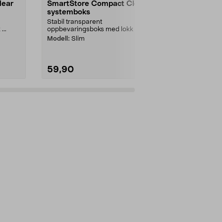
lear
SmartStore Compact Clear
SmartStore
systemboks
systembok
Stabil transparent
Stabil transp
...
oppbevaringsboks med lokk ...
oppbevaringsb
Modell:
Slim
Modell:
L
59,90
129,90