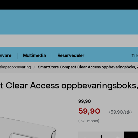
rnvare
Multimedia
Reservedeler
Til
eskapsoppbevaring
SmartStore Compact Clear Access oppbevaringsboks, 7,
Clear Access oppbevaringsboks, 
99,90
59,90
(59,90/stk)
(inkl. moms)
Product