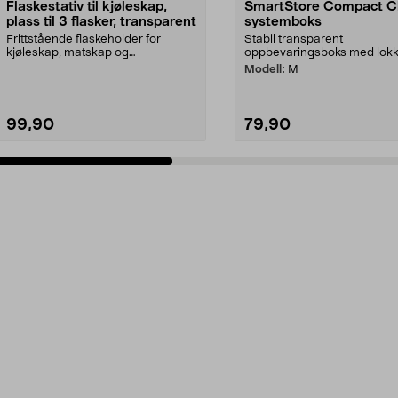
Flaskestativ til kjøleskap,
SmartStore Compact C
plass til 3 flasker, transparent
systemboks
Frittstående flaskeholder for
Stabil transparent
kjøleskap, matskap og
oppbevaringsboks med lokk 
kjøkkenbenk. Gjennomsiktig, ...
Modell:
M
99,90
79,90