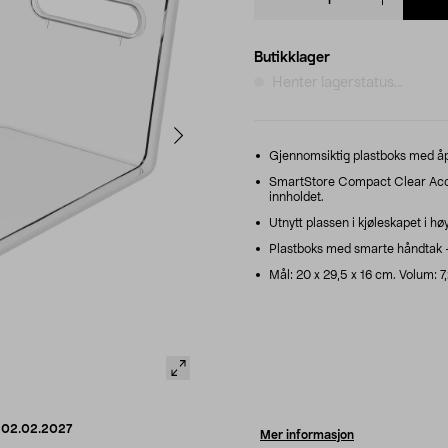
quantity
Butikklager
Henter lagerstatus...
Gjennomsiktig plastboks med åpen
SmartStore Compact Clear Acces
innholdet.
Utnytt plassen i kjøleskapet i hø
Plastboks med smarte håndtak – e
Mål: 20 x 29,5 x 16 cm. Volum: 7,2
d
02.02.2027
Mer informasjon