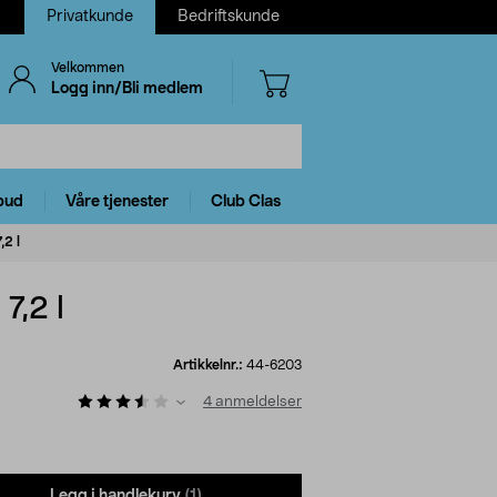
Privatkunde
Bedriftskunde
Velkommen
Logg inn/Bli medlem
bud
Våre tjenester
Club Clas
2 l
7,2 l
Artikkelnr.:
44-6203
4
anmeldelser
Legg i handlekurv
(1)