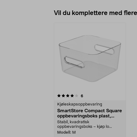
Vil du komplettere med fler
0av 5 stjerner
anmeldelser
6
Kjøleskapsoppbevaring
SmartStore Compact Square
oppbevaringsboks plast,
gjennomsiktig
Stabil, kvadratisk
oppbevaringsboks – kjøp lo...
Modell:
M