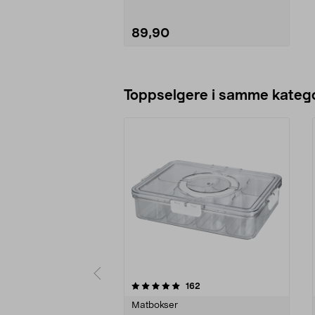
89,90
Legg i handlekurv
Toppselgere i samme katego
0 av 5 stjerner
4.5 av 5 stjerner
anmeldelser
162
Matbokser