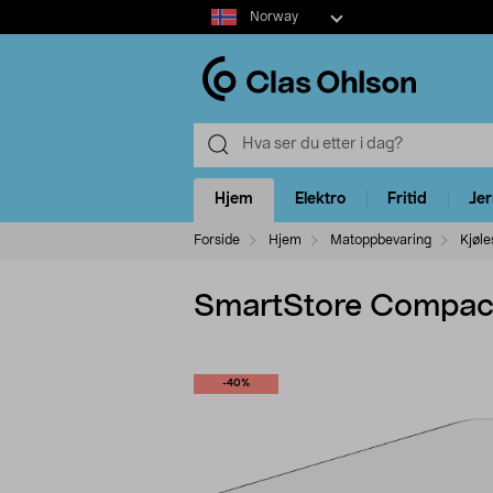
Select
Norway
market
Hjem
Elektro
Fritid
Je
Forside
Hjem
Matoppbevaring
Kjøl
SmartStore Compact 
-40%