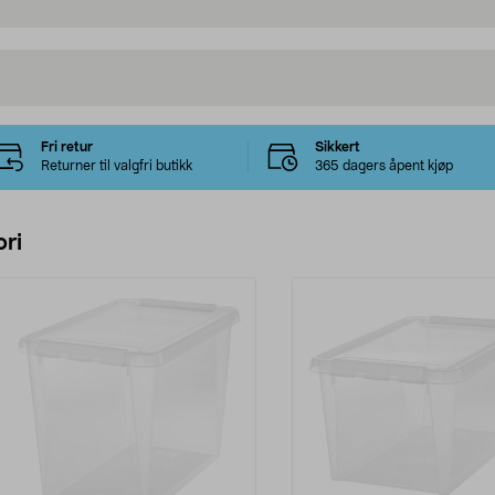
Fri retur
Sikkert
Returner til valgfri butikk
365 dagers åpent kjøp
ri