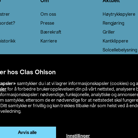
o
Om
Aktuelt
strer
Om oss
Høytrykkspylere
sordet?
Presse
Rengjøring
Bærekraft
Griller
istorikk
Karriere
Kantklippere
Solcellebelysning
er hos Clas Ohlson
kapsler»
samtykker du i at vi lagrer informasjonskapsler (cookies) og 
sler
for å forbedre brukeropplevelsen din på vårt nettsted, analysere b
 informasjonskapsler: nødvendige, funksjonelle, analytiske og annonse
om samtykke, ettersom de er nødvendige for at nettstedet skal fungere
. Ditt samtykke er frivillig og kan trekkes tilbake når som helst ved å endr
veiledning.
lson
Privacy statement
Medlemsvilkår
Kjøpsvilkår
F
Endre til priser ekskl. moms
Avvis alle
Innstillinger