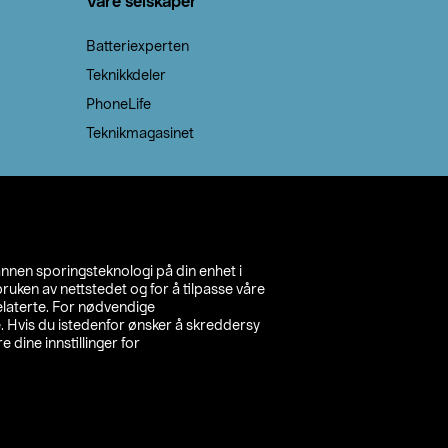
Våre selskaper
Batteriexperten
Teknikkdeler
PhoneLife
Teknikmagasinet
annen sporingsteknologi på din enhet i
ruken av nettstedet og for å tilpasse våre
relaterte. For nødvendige
. Hvis du istedenfor ønsker å skreddersy
e dine innstillinger for
inn din butikk