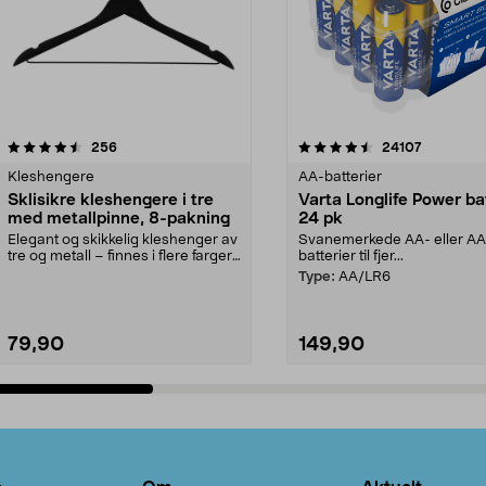
4.5av 5 stjerner
anmeldelser
4.5av 5 stjerner
anmeldels
256
24107
Kleshengere
AA-batterier
Sklisikre kleshengere i tre
Varta Longlife Power ba
med metallpinne, 8-pakning
24 pk
Elegant og skikkelig kleshenger av
Svanemerkede AA- eller A
tre og metall – finnes i flere farger.
batterier til fjer...
Kleshe...
Type:
AA/LR6
79,90
149,90
Legg i handlekurv
Legg i handlekurv