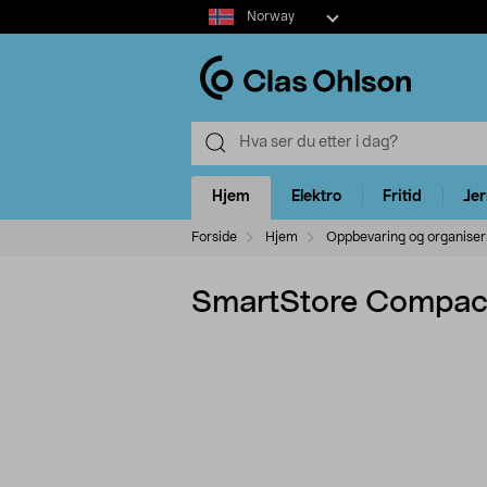
Select
Norway
market
Hjem
Elektro
Fritid
Je
Forside
Hjem
Oppbevaring og organiser
SmartStore Compact