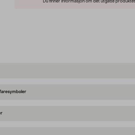
Du finner informasjon om det utgåtte produktet
 faresymboler
er