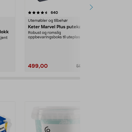
r
4.5 av 5 stjerner
anmeldelser
4.5
640
1
Utemøbler og tilbehør
Oppbevaring
Keter Marvel Plus putekasse
Kvadratisk
lokk
oppbevarin
Robust og romslig
lærimitasjo
oppbevaringsboks til uteplassen
jent
Elegant oppbe
eller hagen. Perfekt som putek...
lærimitasjon 
Farge:
Beige
499,00
49,90
599,00