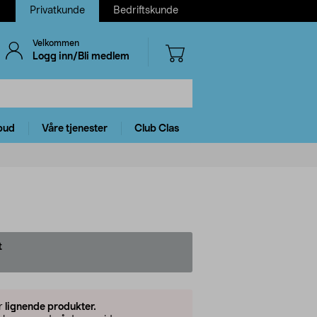
Privatkunde
Bedriftskunde
Velkommen
Logg inn/Bli medlem
bud
Våre tjenester
Club Clas
t
er
lignende produkter.