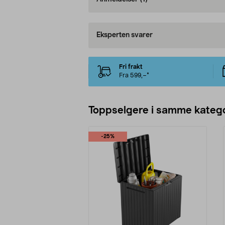
Eksperten svarer
Fri frakt
Fra 599,–*
Toppselgere i samme katego
-25%