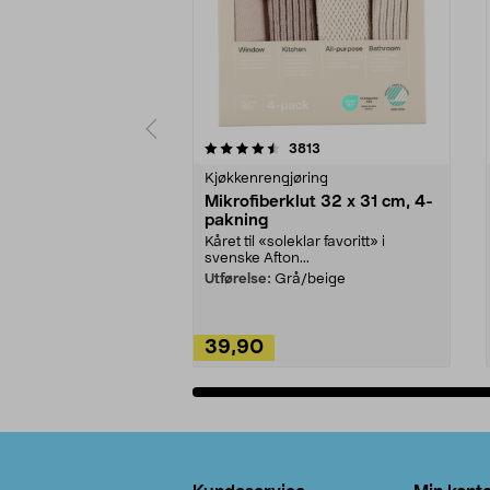
5av 5 stjerner
4.5av 5 stjerner
anmeldelser
3813
Kjøkkenrengjøring
Mikrofiberklut 32 x 31 cm, 4-
pakning
Kåret til «soleklar favoritt» i
svenske Afton...
Utførelse:
Grå/beige
39,90
Legg i handlekurv
Bunntekst