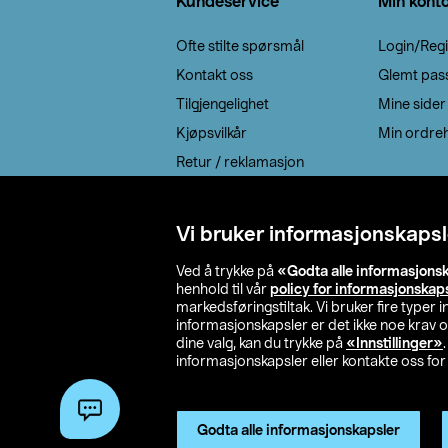
Kundeservice
Min kont
Ofte stilte spørsmål
Login/Regi
Kontakt oss
Glemt pas
Tilgjengelighet
Mine sider
Kjøpsvilkår
Min ordreh
Retur / reklamasjon
EE-avfall
Cookie policy
Vi bruker informasjonskapsl
Leveringsalternativ
Ved å trykke på
«Godta alle informasjons
henhold til vår
policy for informasjonskap
markedsføringstiltak. Vi bruker fire typer
informasjonskapsler er det ikke noe krav 
dine valg, kan du trykke på
«Innstillinger»
informasjonskapsler eller kontakte oss for 
© 2026 Clas Oh
Godta alle informasjonskapsler