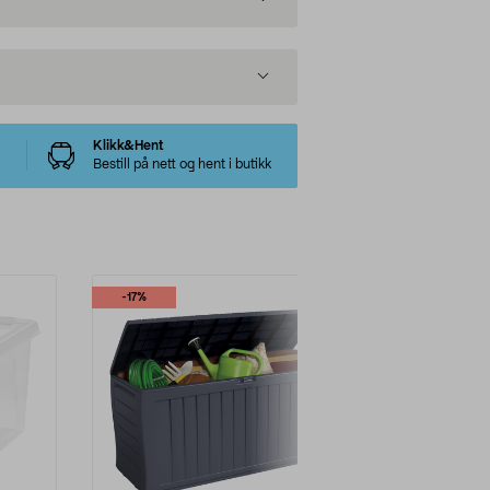
Klikk&Hent
Bestill på nett og hent i butikk
-17%
-50%