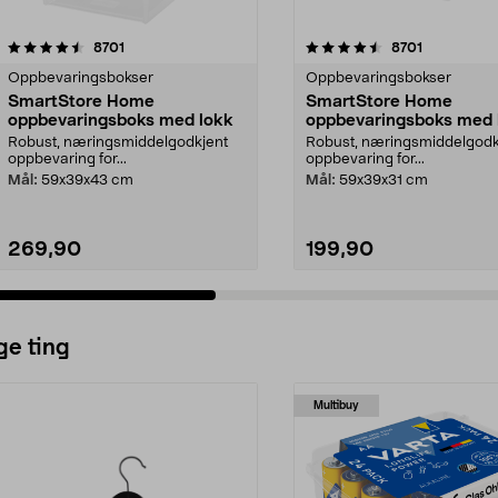
4.5 av 5 stjerner
anmeldelser
4.5 av 5 stjerner
anmeldelse
8701
8701
Oppbevaringsbokser
Oppbevaringsbokser
SmartStore Home
SmartStore Home
oppbevaringsboks med lokk
oppbevaringsboks med 
Robust, næringsmiddelgodkjent
Robust, næringsmiddelgodk
oppbevaring for...
oppbevaring for...
Mål:
59x39x43 cm
Mål:
59x39x31 cm
269,90
199,90
ge ting
Multibuy