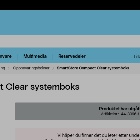
rnvare
Multimedia
Reservedeler
Til
ing
Oppbevaringsbokser
SmartStore Compact Clear systemboks
 Clear systemboks
Produktet har utgåt
Artikkelnr.:
44-3996-1
Vi håper du finner det du leter etter und