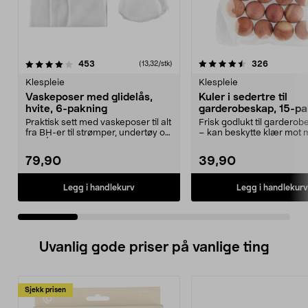
4.5 av 5 stjerner
anmeldelser
4.0 av 5 stjerner
anmeldels
453
326
(13,32/stk)
Klespleie
Klespleie
Vaskeposer med glidelås,
Kuler i sedertre til
hvite, 6-pakning
garderobeskap, 15-pa
Praktisk sett med vaskeposer til alt
Frisk godlukt til gardero
fra BH-er til strømper, undertøy og
– kan beskytte klær mot m
sko. Én...
andre skadeins...
79,90
39,90
Legg i handlekurv
Legg i handlekurv
Uvanlig gode priser på vanlige ting
Sjekk prisen