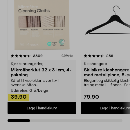
4.5av 5 stjerner
anmeldelser
4.5av 5 stjerner
anmeldels
3809
256
(9,97/stk)
Kjøkkenrengjøring
Kleshengere
Mikrofiberklut 32 x 31 cm, 4-
Sklisikre kleshengere 
pakning
med metallpinne, 8-p
Kåret til «soleklar favoritt» i
Elegant og skikkelig kles
svenske Afton...
tre og metall – finnes i fle
Kleshe...
Utførelse:
Grå/beige
39,90
79,90
Legg i handlekurv
Legg i handlekurv