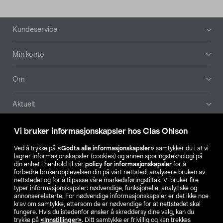
Bunntekst
Kundeservice
Min konto
Om
Aktuelt
Våre selskaper
Vi bruker informasjonskapsler hos Clas Ohlson
Ved å trykke på
«Godta alle informasjonskapsler»
samtykker du i at vi
Finn din butikk
lagrer informasjonskapsler (cookies) og annen sporingsteknologi på
din enhet i henhold til vår
policy for informasjonskapsler
for å
forbedre brukeropplevelsen din på vårt nettsted, analysere bruken av
SE
NO
FI
nettstedet og for å tilpasse våre markedsføringstiltak. Vi bruker fire
typer informasjonskapsler: nødvendige, funksjonelle, analytiske og
annonserelaterte. For nødvendige informasjonskapsler er det ikke noe
krav om samtykke, ettersom de er nødvendige for at nettstedet skal
fungere. Hvis du istedenfor ønsker å skreddersy dine valg, kan du
trykke på
«Innstillinger»
. Ditt samtykke er frivillig og kan trekkes