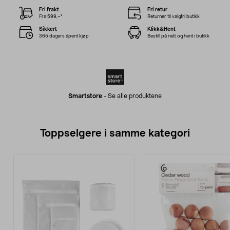
Fri frakt
Fri retur
Fra 599,–*
Returner til valgfri butikk
Sikkert
Klikk&Hent
365 dagers åpent kjøp
Bestill på nett og hent i butikk
Smartstore
-
Se alle produktene
Toppselgere i samme kategori