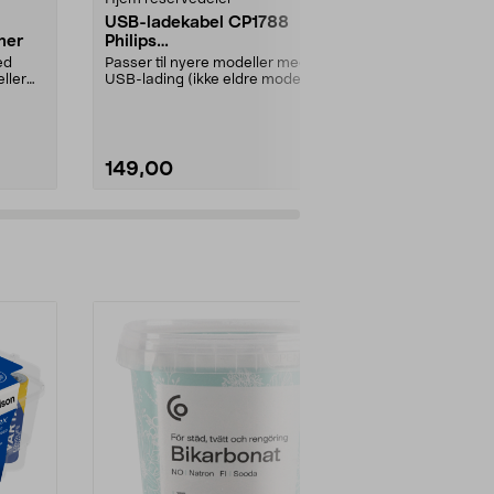
USB-ladekabel CP1788
Batteri 14,
ner
Philips
Roborock
OneBlade/barbermaskiner
S5/S6/S7/
ed
Passer til nyere modeller med
Li-ion-batteri
ller
USB-lading (ikke eldre modeller
Roborock
med 230 V strømada...
robotstøvsu
MaxS6S6 MaxS
149,00
599,00