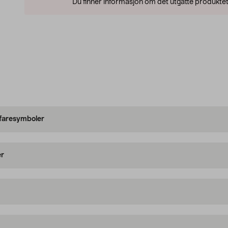
Du finner informasjon om det utgåtte produktet
 faresymboler
er