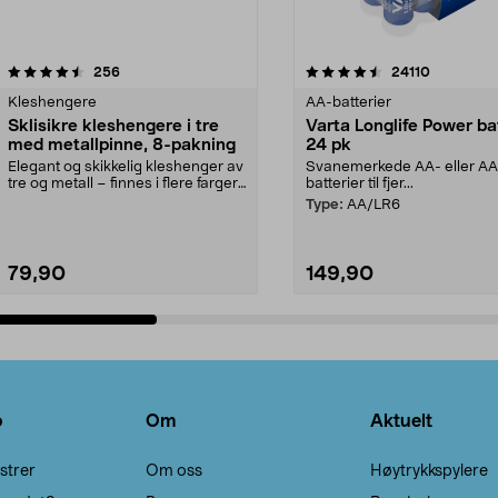
4.5av 5 stjerner
anmeldelser
4.5av 5 stjerner
anmeldels
256
24110
Kleshengere
AA-batterier
Sklisikre kleshengere i tre
Varta Longlife Power ba
med metallpinne, 8-pakning
24 pk
Elegant og skikkelig kleshenger av
Svanemerkede AA- eller A
tre og metall – finnes i flere farger.
batterier til fjer...
Kleshe...
Type:
AA/LR6
79,90
149,90
Legg i handlekurv
Legg i handlekurv
o
Om
Aktuelt
strer
Om oss
Høytrykkspylere