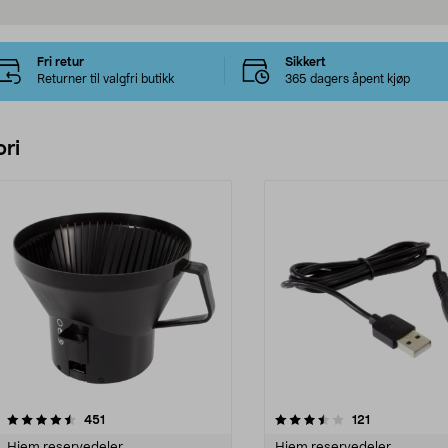
Fri retur
Sikkert
Returner til valgfri butikk
365 dagers åpent kjøp
ri
3.5 av 5 stjerner
anmeldelser
4.0 av 5 stjerner
anmeldelser
451
121
Hjem reservedeler
Hjem reservedeler