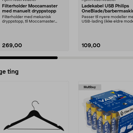
Filterholder Moccamaster
Ladekabel USB Philips
med manuelt dryppstopp
OneBlade/barbermaski
Filterholder med mekanisk
Passer til nyere modeller m
dryppstopp, til Moccamaster
USB-lading (ikke eldre mode
kaffetrakter. Passer model...
med 230 V strømada...
269,00
109,00
ge ting
Multibuy