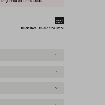
 lengre ned på denne siden.
Smartstore
-
Se alle produktene