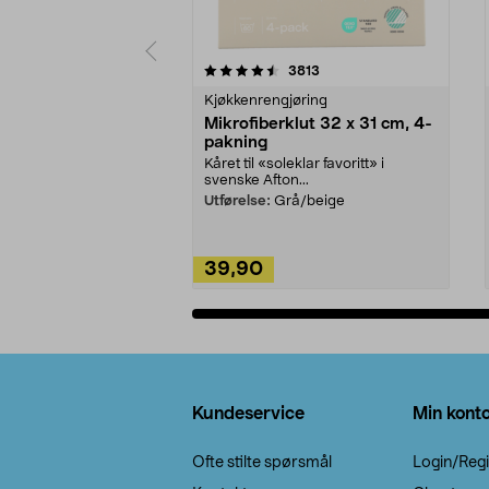
5av 5 stjerner
4.5av 5 stjerner
anmeldelser
3813
Kjøkkenrengjøring
Mikrofiberklut 32 x 31 cm, 4-
pakning
Kåret til «soleklar favoritt» i
svenske Afton...
Utførelse:
Grå/beige
39,90
Legg i handlekurv
Bunntekst
Kundeservice
Min kont
Ofte stilte spørsmål
Login/Regi