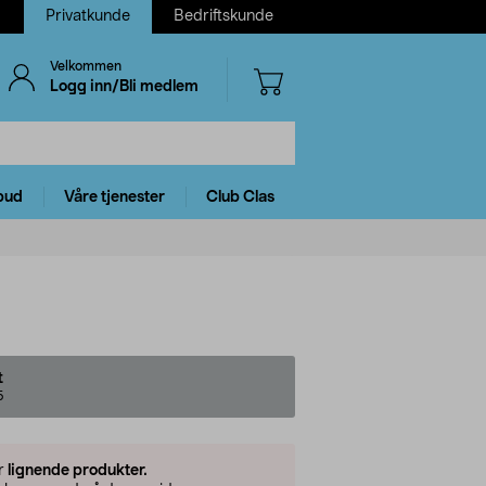
Privatkunde
Bedriftskunde
Velkommen
Logg inn/Bli medlem
bud
Våre tjenester
Club Clas
t
5
er
lignende produkter.