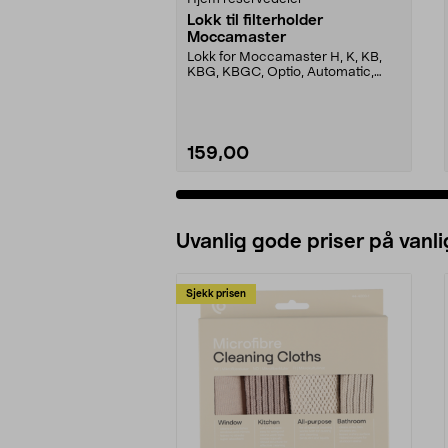
Lokk til filterholder
Moccamaster
Lokk for Moccamaster H, K, KB,
KBG, KBGC, Optio, Automatic,
Automatic S, Manual ...
159,00
Uvanlig gode priser på vanli
Sjekk prisen