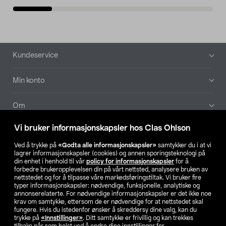
Bunntekst
Kundeservice
Min konto
Om
Vi bruker informasjonskapsler hos Clas Ohlson
Aktuelt
Ved å trykke på
«Godta alle informasjonskapsler»
samtykker du i at vi
lagrer informasjonskapsler (cookies) og annen sporingsteknologi på
Våre selskaper
din enhet i henhold til vår
policy for informasjonskapsler
for å
forbedre brukeropplevelsen din på vårt nettsted, analysere bruken av
nettstedet og for å tilpasse våre markedsføringstiltak. Vi bruker fire
Finn din butikk
typer informasjonskapsler: nødvendige, funksjonelle, analytiske og
annonserelaterte. For nødvendige informasjonskapsler er det ikke noe
krav om samtykke, ettersom de er nødvendige for at nettstedet skal
SE
NO
FI
fungere. Hvis du istedenfor ønsker å skreddersy dine valg, kan du
trykke på
«Innstillinger»
. Ditt samtykke er frivillig og kan trekkes