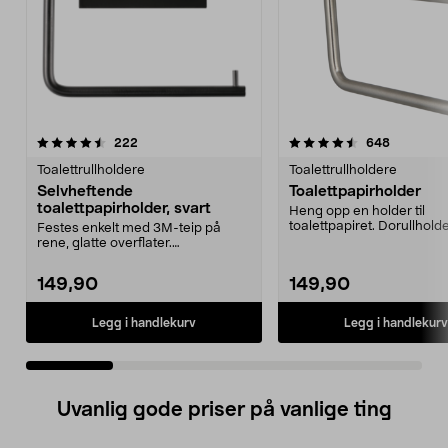
4.5 av 5 stjerner
anmeldelser
4.5 av 5 stjerner
anmeldels
222
648
Toalettrullholdere
Toalettrullholdere
Selvheftende
Toalettpapirholder
toalettpapirholder, svart
Heng opp en holder til
toalettpapiret. Dorullhold
Festes enkelt med 3M-teip på
enkel å få plassert. Du...
rene, glatte overflater.
Selvheftende toalettpapirh...
149,90
149,90
Legg i handlekurv
Legg i handlekurv
Uvanlig gode priser på vanlige ting