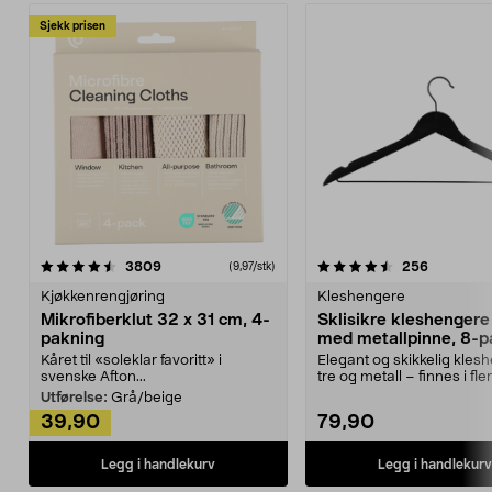
Sjekk prisen
4.5av 5 stjerner
anmeldelser
4.5av 5 stjerner
anmeldels
3809
256
(9,97/stk)
Kjøkkenrengjøring
Kleshengere
Mikrofiberklut 32 x 31 cm, 4-
Sklisikre kleshengere 
pakning
med metallpinne, 8-p
Kåret til «soleklar favoritt» i
Elegant og skikkelig kles
svenske Afton...
tre og metall – finnes i fle
Kleshe...
Utførelse:
Grå/beige
39,90
79,90
Legg i handlekurv
Legg i handlekurv