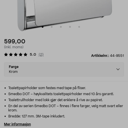
599,00
(inkl. moms)
5.0
(
2
)
Artikkelnr.:
44-9551
Select
Farge
variant
Krom
Toalettpapirholder som festes med tape på fliser.
Smedbo DOT – høykvalitets toalettpapirholder med 10 års garanti.
Toalettrullholder med lokk gjør det enklere å rive av papiret.
En del av serien Smedbo DOT – finnes i flere farger, velg matt svart eller
krom.
Bredde: 127 mm. 3M-tape inkludert.
Mer informasjon