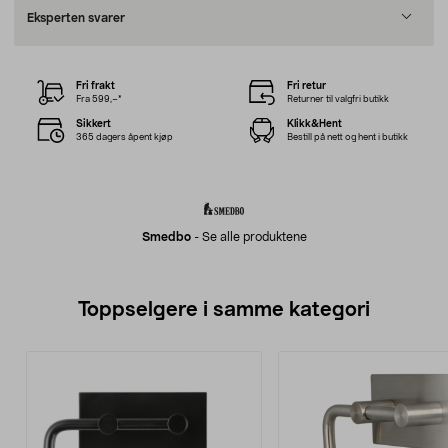
Eksperten svarer
Fri frakt
Fri retur
Fra 599,–*
Returner til valgfri butikk
Sikkert
Klikk&Hent
365 dagers åpent kjøp
Bestill på nett og hent i butikk
Smedbo
-
Se alle produktene
Toppselgere i samme kategori