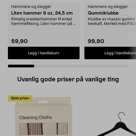
Hammere og slegger
Hammere og slegger
Liten hammer 8 oz, 24,5 cm
Gummiklubbe
Rimelig snekkerhammer til enkel
Klubbe av massiv gummi
hjemmefiksing. Liten hammer på 8
treskaft. Merket med FSC
oz med klo – sl...
merket for ansvarsfullt...
59,90
99,90
Legg i handlekurv
Legg i handlekurv
Uvanlig gode priser på vanlige ting
Sjekk prisen