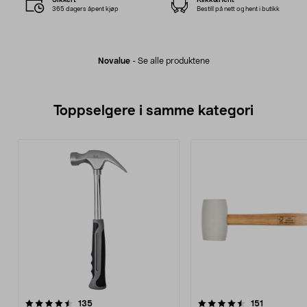
365 dagers åpent kjøp
Bestill på nett og hent i butikk
Novalue
-
Se alle produktene
Toppselgere i samme kategori
4.5 av 5 stjerner
anmeldelser
4.5 av 5 stjerner
anmeldelse
135
151