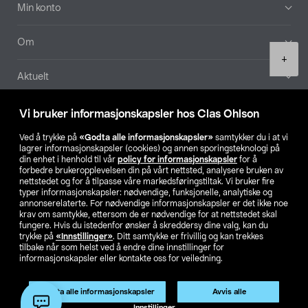
Min konto
Om
Product
+
quantity
Aktuelt
Våre selskaper
Vi bruker informasjonskapsler hos Clas Ohlson
Ved å trykke på
«Godta alle informasjonskapsler»
samtykker du i at vi
Finn din butikk
lagrer informasjonskapsler (cookies) og annen sporingsteknologi på
din enhet i henhold til vår
policy for informasjonskapsler
for å
forbedre brukeropplevelsen din på vårt nettsted, analysere bruken av
SE
NO
FI
nettstedet og for å tilpasse våre markedsføringstiltak. Vi bruker fire
typer informasjonskapsler: nødvendige, funksjonelle, analytiske og
annonserelaterte. For nødvendige informasjonskapsler er det ikke noe
krav om samtykke, ettersom de er nødvendige for at nettstedet skal
fungere. Hvis du istedenfor ønsker å skreddersy dine valg, kan du
trykke på
«Innstillinger»
. Ditt samtykke er frivillig og kan trekkes
tilbake når som helst ved å endre dine innstillinger for
informasjonskapsler eller kontakte oss for veiledning.
Privacy statement
Medlemsvilkår
Kjøpsvilkår
For bedrifter
Endre til priser ekskl. moms
Godta alle informasjonskapsler
Avvis alle
Legg i handlekurv
(1)
Innstillinger