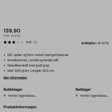
139,90
(inkl. moms)
3.0
(
1
)
Artikkelnr.:
41-4716
Slå i spiker og form metall med god balanse.
Smedhammer i smidd og herdet stål.
Glassfiberskaft med godt grep.
Vekt: 500 gram. Lengde: 32,5 cm.
Mer informasjon
Butikklager
Nettlager
Henter lagerstatus...
Henter lagerstatus...
Produktinformasjon