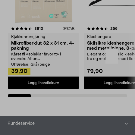
4.5av 5 stjerner
anmeldelser
4.5av 5 stjerner
anmeldels
3813
256
(9,97/stk)
Kjøkkenrengjøring
Kleshengere
Mikrofiberklut 32 x 31 cm, 4-
Sklisikre kleshengere 
pakning
med metallpinne, 8-p
Kåret til «soleklar favoritt» i
Elegant og skikkelig kles
-
svenske Afton...
tre og metall – finnes i fle
Kleshe...
Utførelse:
Grå/beige
39,90
79,90
Legg i handlekurv
Legg i handlekurv
Bunntekst
Kundeservice