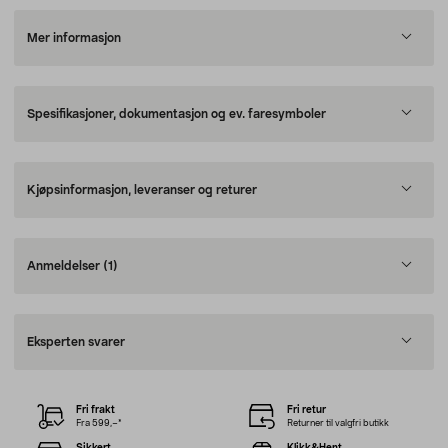
Mer informasjon
Spesifikasjoner, dokumentasjon og ev. faresymboler
Kjøpsinformasjon, leveranser og returer
Anmeldelser
(1)
Eksperten svarer
Fri frakt
Fri retur
Fra 599,–*
Returner til valgfri butikk
Sikkert
Klikk&Hent