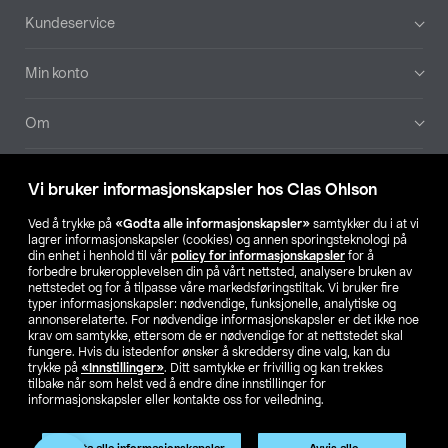
Bunntekst
Kundeservice
Min konto
Om
Aktuelt
Vi bruker informasjonskapsler hos Clas Ohlson
Våre selskaper
Ved å trykke på
«Godta alle informasjonskapsler»
samtykker du i at vi
lagrer informasjonskapsler (cookies) og annen sporingsteknologi på
din enhet i henhold til vår
policy for informasjonskapsler
for å
Finn din butikk
forbedre brukeropplevelsen din på vårt nettsted, analysere bruken av
nettstedet og for å tilpasse våre markedsføringstiltak. Vi bruker fire
typer informasjonskapsler: nødvendige, funksjonelle, analytiske og
annonserelaterte. For nødvendige informasjonskapsler er det ikke noe
SE
NO
FI
krav om samtykke, ettersom de er nødvendige for at nettstedet skal
fungere. Hvis du istedenfor ønsker å skreddersy dine valg, kan du
trykke på
«Innstillinger»
. Ditt samtykke er frivillig og kan trekkes
tilbake når som helst ved å endre dine innstillinger for
informasjonskapsler eller kontakte oss for veiledning.