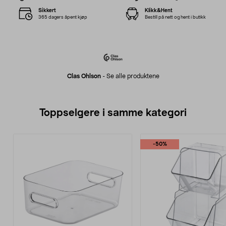
Sikkert
Klikk&Hent
365 dagers åpent kjøp
Bestill på nett og hent i butikk
Clas Ohlson
-
Se alle produktene
Toppselgere i samme kategori
-50%