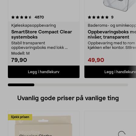
5.0 av 5 stjerner
anmeldelser
4.5 av 5 stjerner
anmeldelser
4870
9
Kjøleskapsoppbevaring
SmartStore Compact Clear
Oppbevaringsboks m
systemboks
nivåer, transparent
Stabil transparent
Oppbevaring med to rom –
oppbevaringsboks med lokk ...
kjøkken eller kontor. Stilre
oppbevaringsboks...
Modell:
M
79,90
49,90
Legg i handlekurv
Legg i handlekurv
Uvanlig gode priser på vanlige ting
Sjekk prisen