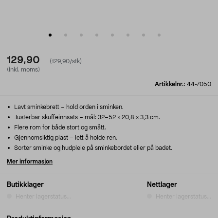
129,90
(129,90/stk)
(inkl. moms)
Artikkelnr.:
44-7050
Lavt sminkebrett – hold orden i sminken.
Justerbar skuffeinnsats – mål: 32–52 × 20,8 × 3,3 cm.
Flere rom for både stort og smått.
Gjennomsiktig plast – lett å holde ren.
Sorter sminke og hudpleie på sminkebordet eller på badet.
Mer informasjon
Butikklager
Nettlager
Henter lagerstatus...
Henter lagerstatus...