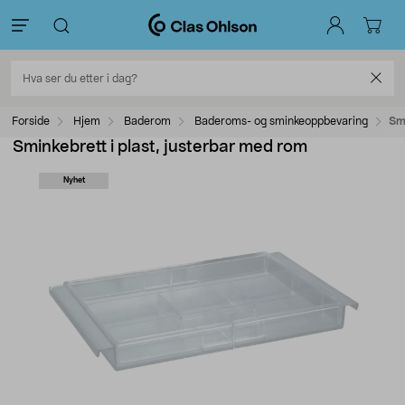
Forside
Hjem
Baderom
Baderoms- og sminkeoppbevaring
Smi
Sminkebrett i plast, justerbar med rom
Nyhet