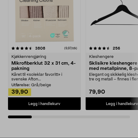
4.5av 5 stjerner
anmeldelser
4.5av 5 stjerner
anmeldels
3808
256
(9,97/stk)
Kjøkkenrengjøring
Kleshengere
Mikrofiberklut 32 x 31 cm, 4-
Sklisikre kleshengere 
pakning
med metallpinne, 8-p
Kåret til «soleklar favoritt» i
Elegant og skikkelig kles
svenske Afton...
tre og metall – finnes i fle
Kleshe...
Utførelse:
Grå/beige
39,90
79,90
Legg i handlekurv
Legg i handlekurv