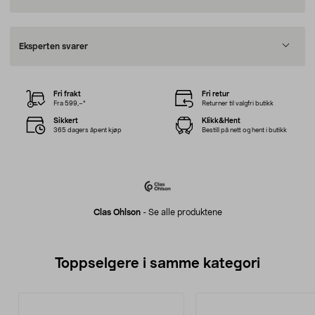
Eksperten svarer
Fri frakt
Fri retur
Fra 599,–*
Returner til valgfri butikk
Sikkert
Klikk&Hent
365 dagers åpent kjøp
Bestill på nett og hent i butikk
Clas Ohlson
-
Se alle produktene
Toppselgere i samme kategori