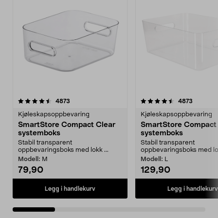
4.5 av 5 stjerner
anmeldelser
5.0 av 5 stjerner
anmeldel
4873
4873
Kjøleskapsoppbevaring
Kjøleskapsoppbevaring
SmartStore Compact Clear
SmartStore Compact 
systemboks
systemboks
Stabil transparent
Stabil transparent
oppbevaringsboks med lokk ...
oppbevaringsboks med lok
Modell:
M
Modell:
L
79,90
129,90
Legg i handlekurv
Legg i handlekurv