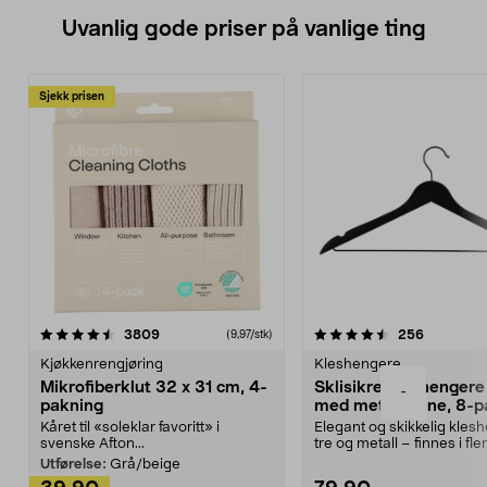
Uvanlig gode priser på vanlige ting
Sjekk prisen
4.5av 5 stjerner
anmeldelser
4.5av 5 stjerner
anmeldels
3809
256
(9,97/stk)
Kjøkkenrengjøring
Kleshengere
Mikrofiberklut 32 x 31 cm, 4-
Sklisikre kleshengere 
-
pakning
med metallpinne, 8-p
Kåret til «soleklar favoritt» i
Elegant og skikkelig kles
svenske Afton...
tre og metall – finnes i fle
Kleshe...
Utførelse:
Grå/beige