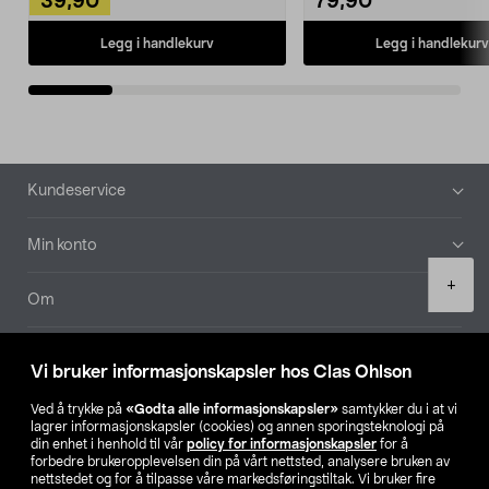
39,90
79,90
Legg i handlekurv
Legg i handlekurv
Bunntekst
Kundeservice
Min konto
Product
+
quantity
Om
Aktuelt
Vi bruker informasjonskapsler hos Clas Ohlson
Våre selskaper
Ved å trykke på
«Godta alle informasjonskapsler»
samtykker du i at vi
lagrer informasjonskapsler (cookies) og annen sporingsteknologi på
din enhet i henhold til vår
policy for informasjonskapsler
for å
Finn din butikk
forbedre brukeropplevelsen din på vårt nettsted, analysere bruken av
nettstedet og for å tilpasse våre markedsføringstiltak. Vi bruker fire