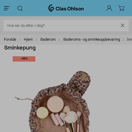
Forside
Hjem
Baderom
Baderoms- og sminkeoppbevaring
Sm
Sminkepung
-46%