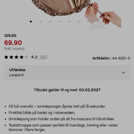
129,90
69,90
(inkl. moms)
4.2
(
37
)
Artikkelnr.:
44-6321-3
Select
Utførelse
variant
Leopard
Tilbudet gjelder til og med
03.02.2027
Få full oversikt – sminkepungen åpnes helt på få sekunder.
Praktisk både på badet og i reisevesken.
Sminkepung som holder orden på alt fra mascara til hårstrikker.
Toalettmappe som passer perfekt til hverdags, trening eller reiser.
Kommer i flere farger.