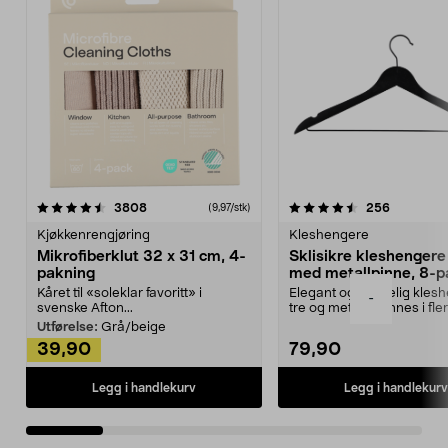
4.5av 5 stjerner
anmeldelser
4.5av 5 stjerner
anmeldels
3808
256
(9,97/stk)
Kjøkkenrengjøring
Kleshengere
Mikrofiberklut 32 x 31 cm, 4-
Sklisikre kleshengere 
pakning
med metallpinne, 8-p
Kåret til «soleklar favoritt» i
Elegant og skikkelig kles
-
svenske Afton...
tre og metall – finnes i fle
Kleshe...
Utførelse:
Grå/beige
39,90
79,90
Legg i handlekurv
Legg i handlekurv