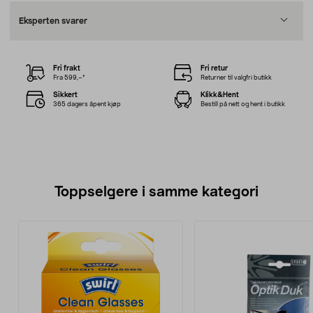
Eksperten svarer
Fri frakt
Fri retur
Fra 599,–*
Returner til valgfri butikk
Sikkert
Klikk&Hent
365 dagers åpent kjøp
Bestill på nett og hent i butikk
Toppselgere i samme kategori