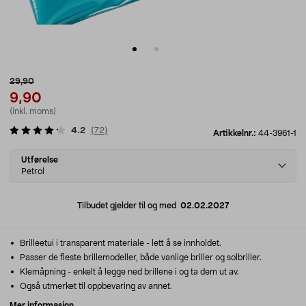
29,90
9,90
(inkl. moms)
4.2
(
72
)
Artikkelnr.:
44-3961-1
Select
Utførelse
variant
Petrol
Tilbudet gjelder til og med
02.02.2027
Brilleetui i transparent materiale - lett å se innholdet.
Passer de fleste brillemodeller, både vanlige briller og solbriller.
Klemåpning - enkelt å legge ned brillene i og ta dem ut av.
Også utmerket til oppbevaring av annet.
Mer informasjon