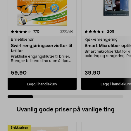
4.5 av 5 stjerner
anmeldelser
4.5 av 5 stjerner
anmeldel
770
209
(2,00/stk)
Brilletilbehør
Kjøkkenrengjøring
Swirl rengjøringsservietter til
Smart Microfiber opti
briller
Smart mikrofiberklut for e
polering og rengjøring. Per
Praktiske engangskluter til briller.
briller, kame...
Rengjør brillene dine uten å ripe
eller ett...
59,90
39,90
Legg i handlekurv
Legg i handlekurv
Uvanlig gode priser på vanlige ting
Sjekk prisen