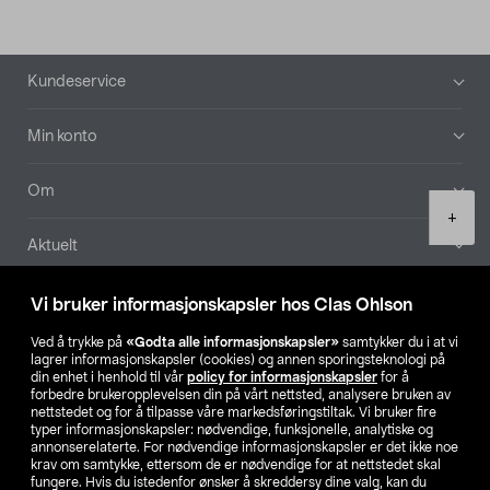
Bunntekst
Kundeservice
Min konto
Om
Product
+
quantity
Aktuelt
Våre selskaper
Vi bruker informasjonskapsler hos Clas Ohlson
Ved å trykke på
«Godta alle informasjonskapsler»
samtykker du i at vi
Finn din butikk
lagrer informasjonskapsler (cookies) og annen sporingsteknologi på
din enhet i henhold til vår
policy for informasjonskapsler
for å
forbedre brukeropplevelsen din på vårt nettsted, analysere bruken av
SE
NO
FI
nettstedet og for å tilpasse våre markedsføringstiltak. Vi bruker fire
typer informasjonskapsler: nødvendige, funksjonelle, analytiske og
annonserelaterte. For nødvendige informasjonskapsler er det ikke noe
krav om samtykke, ettersom de er nødvendige for at nettstedet skal
fungere. Hvis du istedenfor ønsker å skreddersy dine valg, kan du