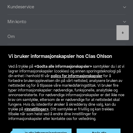
Bunntekst
Kundeservice
Min konto
Product
+
quantity
Om
Aktuelt
Vi bruker informasjonskapsler hos Clas Ohlson
Våre selskaper
Ved å trykke på
«Godta alle informasjonskapsler»
samtykker du i at vi
lagrer informasjonskapsler (cookies) og annen sporingsteknologi på
din enhet i henhold til vår
policy for informasjonskapsler
for å
Finn din butikk
forbedre brukeropplevelsen din på vårt nettsted, analysere bruken av
nettstedet og for å tilpasse våre markedsføringstiltak. Vi bruker fire
typer informasjonskapsler: nødvendige, funksjonelle, analytiske og
annonserelaterte. For nødvendige informasjonskapsler er det ikke noe
SE
NO
FI
krav om samtykke, ettersom de er nødvendige for at nettstedet skal
fungere. Hvis du istedenfor ønsker å skreddersy dine valg, kan du
trykke på
«Innstillinger»
. Ditt samtykke er frivillig og kan trekkes
tilbake når som helst ved å endre dine innstillinger for
informasjonskapsler eller kontakte oss for veiledning.