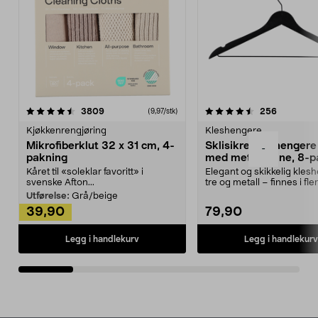
4.5av 5 stjerner
anmeldelser
4.5av 5 stjerner
anmeldels
3809
256
(9,97/stk)
Kjøkkenrengjøring
Kleshengere
Mikrofiberklut 32 x 31 cm, 4-
Sklisikre kleshengere 
-
pakning
med metallpinne, 8-p
Kåret til «soleklar favoritt» i
Elegant og skikkelig kles
svenske Afton...
tre og metall – finnes i fle
Kleshe...
Utførelse:
Grå/beige
39,90
79,90
Legg i handlekurv
Legg i handlekurv