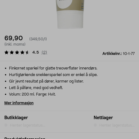
69,90
(349,50/l)
(inkl. moms)
4.5
(
2
)
Artikkelnr.:
10-1-77
Finkornet sparkel for glatte treoverflater innendørs.
Hurtigtørkende snekkersparkel som er enkel å slipe.
Gir jevnt resultat på dører, karmer og lister.
Lett å påføre, med god vedheft.
Volum: 200 ml. Farge: Hvit.
Mer informasjon
Butikklager
Nettlager
Henter lagerstatus...
Henter lagerstatus...