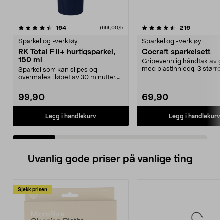
4.5 av 5 stjerner
anmeldelser
4.5 av 5 stjerner
anmeldels
164
216
(666,00/l)
Sparkel og -verktøy
Sparkel og -verktøy
RK Total Fill+ hurtigsparkel,
Cocraft sparkelsett
150 ml
Gripevennlig håndtak av
med plastinnlegg. 3 større
Sparkel som kan slipes og
50 og 70 mm.
overmales i løpet av 30 minutter.
RK Total Fill+ hurti...
99,90
69,90
Legg i handlekurv
Legg i handlekurv
Uvanlig gode priser på vanlige ting
Sjekk prisen