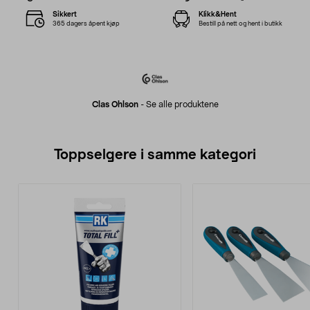
Sikkert
Klikk&Hent
365 dagers åpent kjøp
Bestill på nett og hent i butikk
Clas Ohlson
-
Se alle produktene
Toppselgere i samme kategori